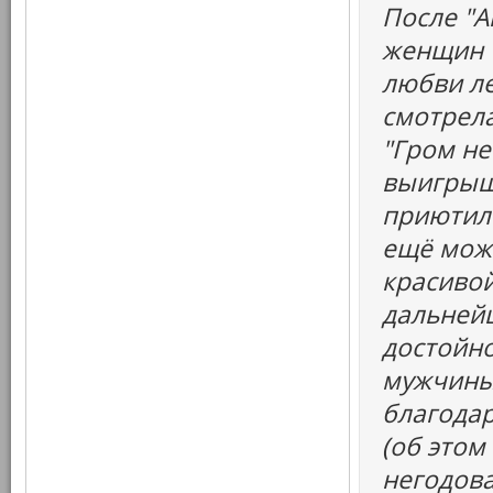
После "А
женщин "
любви ле
смотрела
"Гром не
выигрыш
приютил 
ещё можн
красивой
дальней
достойно
мужчины
благодар
(об этом
негодова