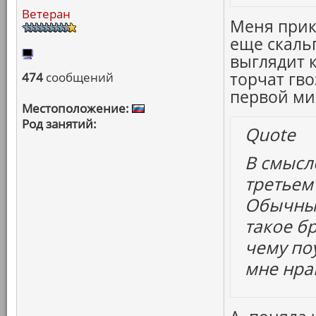
Ветеран
Меня прик
еще скаль
выглядит 
торчат гв
474
сообщений
первой ми
Местоположение:
Род занятий:
Quote
В смысле
третьем
Обычный
такое б
чему по
мне нра