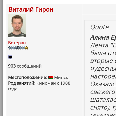
Виталий Гирон
Quote
Алина Е
Ветеран
Лента "В
была отс
вторые с
903
сообщений
чудесны
настроен
Местоположение:
Минск
Оказалс
Род занятий:
Киноман с 1988
года
свежего
шаталас
снято), 
мучилась