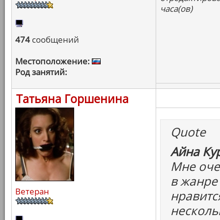
часа(ов)
474
сообщений
Местоположение:
Род занятий:
Татьяна Горшенина
Quote
Айна Ку
Мне очен
в жанре
Ветеран
нравитс
несколь