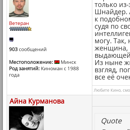
только из
Шнайдер. 
к подобном
Ветеран
судя по с
интеллиге
могу. Так,
женщина, 
903
сообщений
выдающейс
Из ныне ж
Местоположение:
Минск
Род занятий:
Киноман с 1988
взгляд, по
года
все её оче
Любите Кино, смо
Айна Курманова
Quote