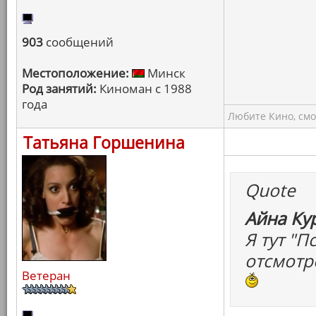
903
сообщений
Местоположение:
Минск
Род занятий:
Киноман с 1988
года
Любите Кино, смо
Татьяна Горшенина
Quote
Айна Ку
Я тут "
отсмотр
Ветеран