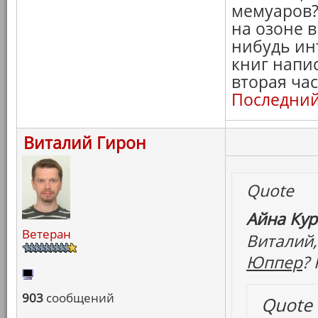
мемуаров?
на озоне 
нибудь ин
книг напис
вторая ча
Последний
Виталий Гирон
Quote
Айна Кур
Ветеран
Виталий,
Юппер
?
903
сообщений
Quote