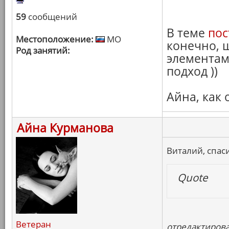
59
сообщений
В теме
пос
Местоположение:
МО
конечно, ш
Род занятий:
элементам
подход ))
Айна, как
Айна Курманова
Виталий, спас
Quote
Ветеран
отредактирова