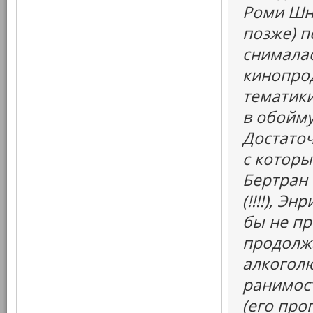
Роми Шна
позже) п
снималас
кинопро
тематики
в обойму
Достаточ
с которы
Бертран 
(!!!!), Э
бы не пр
продолжа
алкоголю
ранимост
(его про