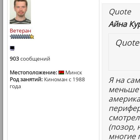
Quote
Айна Ку
Ветеран
Quote
903
сообщений
Местоположение:
Минск
Я на са
Род занятий:
Киноман с 1988
года
меньше 
америка
перифер
смотрел
(позор,
многие 