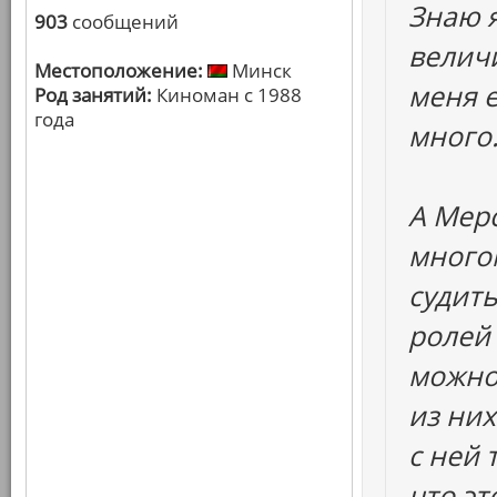
Знаю я
903
сообщений
величи
Местоположение:
Минск
меня 
Род занятий:
Киноман с 1988
года
много.
А Мерс
много
судить
ролей 
можно 
из них
с ней 
что эт