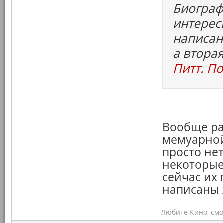
Биограф
интерес
написан
а втора
Питт. П
Вообще ра
мемуарной
просто не
некоторые
сейчас их 
написаны 
Любите Кино, смо