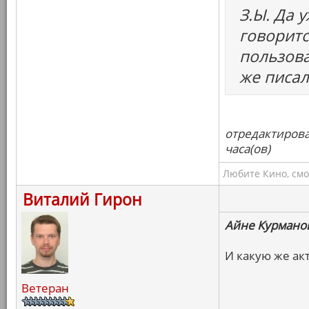
З.Ы. Да у
говоритс
пользова
же писал
отредактирова
часа(ов)
Любите Кино, смо
Виталий Гирон
Айне Курмано
И какую же ак
Ветеран