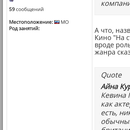
компани
59
сообщений
Местоположение:
МО
Род занятий:
А что, наз
Кино "На с
вроде роль
жанра ска
Quote
Айна Ку
Кевина 
как акте
есть, н
обычный
британи