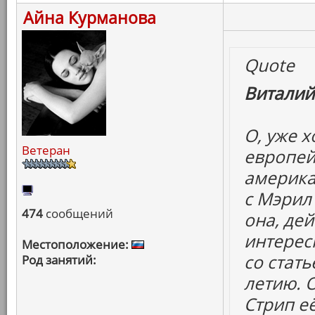
Айна Курманова
Quote
Виталий
О, уже 
Ветеран
европей
америка
с Мэрил 
474
сообщений
она, дей
интересн
Местоположение:
со стать
Род занятий:
летию. 
Стрип е