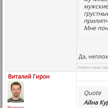
мужские
грустны
прилипч
Мне пон
Да, непло
Любите Кино, смо
Виталий Гирон
Quote
Айна Ку
Ветеран