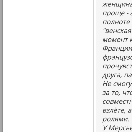
женщина
проще - 
полноте 
"венская
момент 
Франции,
французс
прочувст
друга, п
Не смогу
за то, ч
совместн
взлёте, 
ролями.
У Мерсье