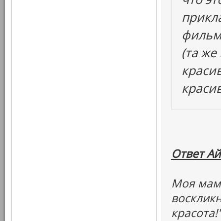
прикла
фильм
(та же
красив
краси
Ответ Ай
Моя мама
воскликн
красота!