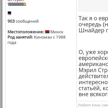
Так я о е
903
сообщений
очередь (н
Шнайдер го
Местоположение:
Минск
Род занятий:
Киноман с 1988
года
О, уже хор
европейско
американск
Мэрил Стри
действител
интересно,
статьёй, к
вне всяког
Любите Кино, смо