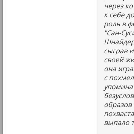
через ко
к себе д
роль в ф
"Сан-Сус
Шнайдер
сыграв и
своей жи
она игр
с похмел
упоминать
безуслов
образов
похваста
выпало т