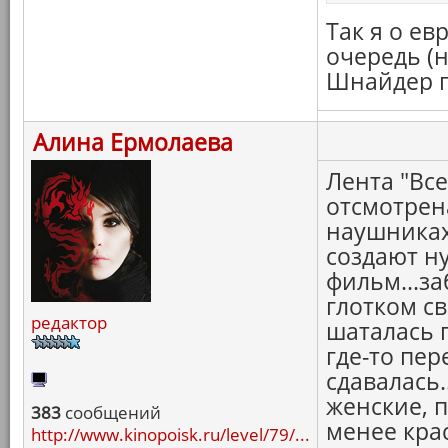
Так я о е
очередь (н
Шнайдер го
Алина Ермолаева
Лента "Все
отсмотрена
наушниках
создают н
фильм...за
глотком св
редактор
шаталась п
где-то пе
сдавалась.
женские, 
383
сообщений
менее кра
http://www.kinopoisk.ru/level/79/...