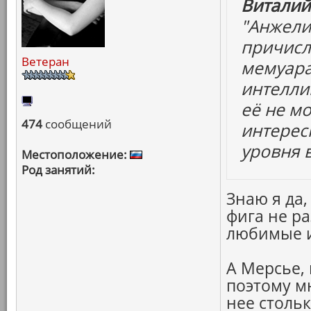
Виталий
"Анжелик
причисли
Ветеран
мемуара
интелли
её не мо
474
сообщений
интерес
уровня 
Местоположение:
Род занятий:
Знаю я да,
фига не ра
любимые и 
А Мерсье, 
поэтому мн
нее стольк