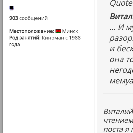
Quote
Витал
903
сообщений
... И
Местоположение:
Минск
разор
Род занятий:
Киноман с 1988
года
и бес
она т
негод
мемуа
Виталий
чтением
поста я 