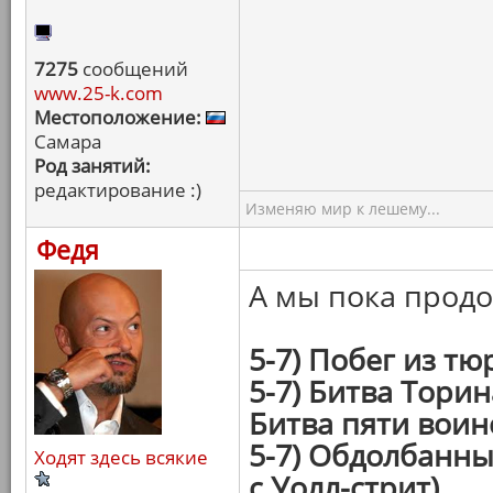
7275
сообщений
www.25-k.com
Местоположение:
Самара
Род занятий:
редактирование :)
Изменяю мир к лешему...
Федя
А мы пока прод
5-7) Побег из т
5-7) Битва Торин
Битва пяти воин
5-7) Обдолбанн
Ходят здесь всякие
с Уолл-стрит)