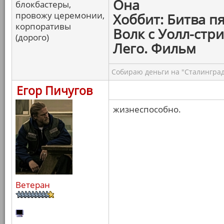
Она
блокбастеры,
провожу церемонии,
Хоббит: Битва п
корпоративы
Волк с Уолл-стри
(дорого)
Лего. Фильм
Собираю деньги на "Сталинград
Егор Пичугов
жизнеспособно.
Ветеран