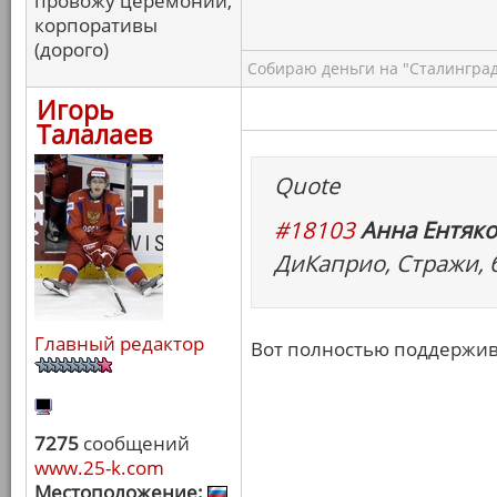
провожу церемонии,
корпоративы
(дорого)
Собираю деньги на "Сталинград
Игорь
Талалаев
Quote
#18103
Анна Ентяко
ДиКаприо, Стражи, 
Главный редактор
Вот полностью поддержи
7275
сообщений
www.25-k.com
Местоположение: