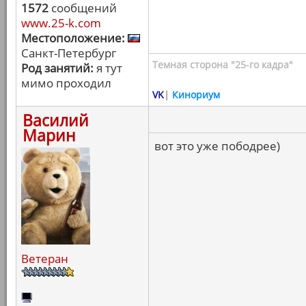
1572
сообщений
www.25-k.com
Местоположение:
Санкт-Петербург
Темная сторона "25-го кадра"
Род занятий:
я тут
мимо проходил
VK
|
Кинориум
Василий
Марин
вот это уже пободрее)
Ветеран