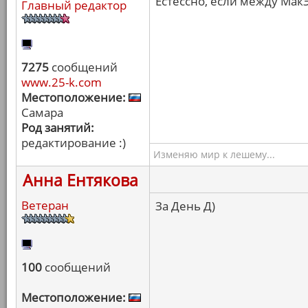
Естессно, если между Мак
Главный редактор
7275
сообщений
www.25-k.com
Местоположение:
Самара
Род занятий:
редактирование :)
Изменяю мир к лешему...
Анна Ентякова
Ветеран
За День Д)
100
сообщений
Местоположение: