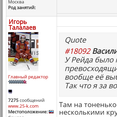
Москва
Род занятий:
Игорь
Талалаев
Quote
#18092
Васили
У Рейда было 
превосходящих
вообще её вы
Главный редактор
Так что я за 
7275
сообщений
Там на тоненьк
www.25-k.com
несколькими кру
Местоположение: