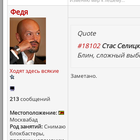
Изменяю мир к лешему...
Федя
Quote
#18102
Стас Селицк
Блин, сложный выбо
Ходят здесь всякие
Заметано.
213
сообщений
Местоположение:
Москвабад
Род занятий:
Снимаю
блокбастеры,