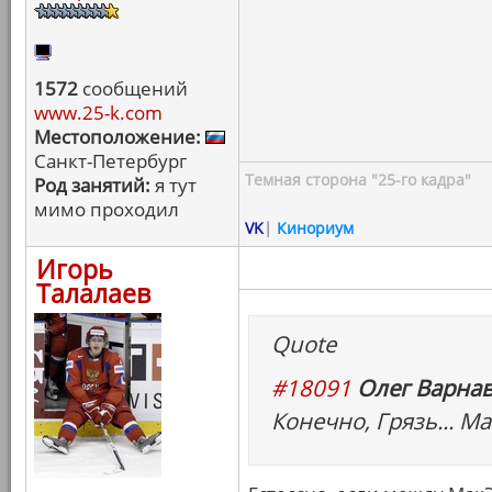
1572
сообщений
www.25-k.com
Местоположение:
Санкт-Петербург
Темная сторона "25-го кадра"
Род занятий:
я тут
мимо проходил
VK
|
Кинориум
Игорь
Талалаев
Quote
#18091
Олег Варнав
Конечно, Грязь... Ма