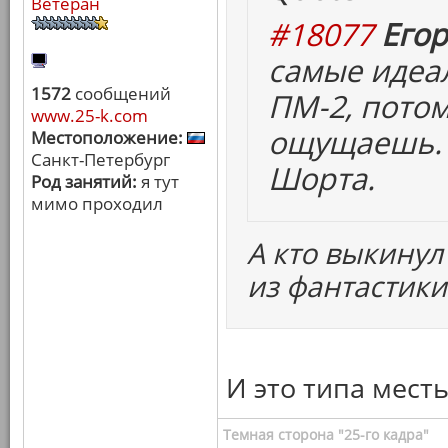
Ветеран
#18077
Егор
самые идеа
1572
сообщений
ПМ-2, потом
www.25-k.com
ощущаешь. 
Местоположение:
Санкт-Петербург
Шорта.
Род занятий:
я тут
мимо проходил
А кто выкинул
из фантастики
И это типа месть
Темная сторона "25-го кадра"