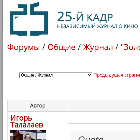
Форумы
/
Общие
/
Журнал
/
"Зол
Предыдущая стран
Автор
Игорь
Талалаев
Quote