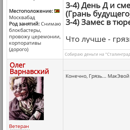
3-4) День Д и с
Местоположение:
(Грань будущего
Москвабад
3-4) Замес в тюр
Род занятий:
Снимаю
блокбастеры,
провожу церемонии,
Что лучше - гряз
корпоративы
(дорого)
Собираю деньги на "Сталинград
Олег
Варнавский
Конечно, Грязь... МакЭвой 
Ветеран