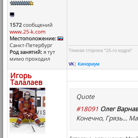
1572
сообщений
www.25-k.com
Местоположение:
Санкт-Петербург
Темная сторона "25-го кадра"
Род занятий:
я тут
мимо проходил
VK
|
Кинориум
Игорь
Талалаев
Quote
#18091
Олег Варнав
Конечно, Грязь... Ма