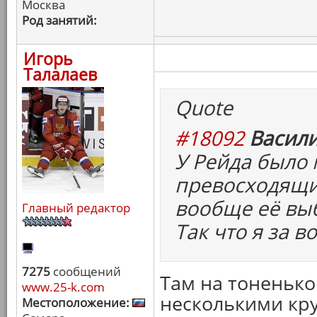
Москва
Род занятий:
Игорь
Талалаев
Quote
#18092
Васили
У Рейда было 
превосходящих
вообще её вы
Главный редактор
Так что я за 
7275
сообщений
Там на тоненьк
www.25-k.com
несколькими кру
Местоположение: