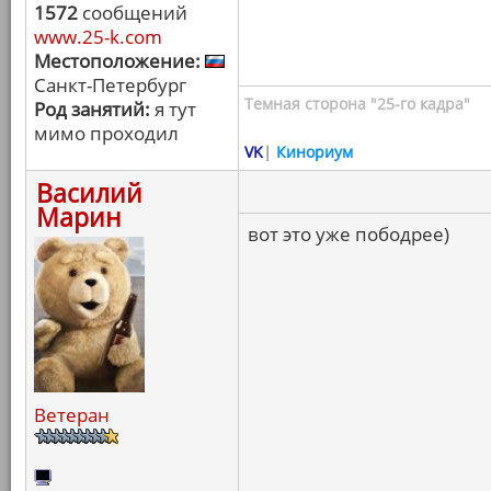
1572
сообщений
www.25-k.com
Местоположение:
Санкт-Петербург
Темная сторона "25-го кадра"
Род занятий:
я тут
мимо проходил
VK
|
Кинориум
Василий
Марин
вот это уже пободрее)
Ветеран