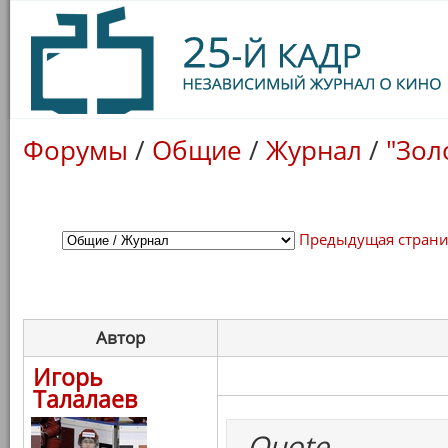
Форумы
/
Общие
/
Журнал
/
"Зол
Предыдущая стран
Автор
Игорь
Талалаев
Quote