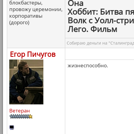
Она
блокбастеры,
провожу церемонии,
Хоббит: Битва п
корпоративы
Волк с Уолл-стри
(дорого)
Лего. Фильм
Собираю деньги на "Сталинград
Егор Пичугов
жизнеспособно.
Ветеран