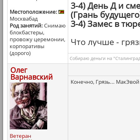
3-4) День Д и с
Местоположение:
(Грань будущего
Москвабад
3-4) Замес в тюр
Род занятий:
Снимаю
блокбастеры,
провожу церемонии,
Что лучше - гряз
корпоративы
(дорого)
Собираю деньги на "Сталинград
Олег
Варнавский
Конечно, Грязь... МакЭвой 
Ветеран