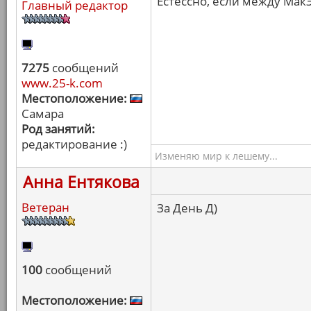
Естессно, если между Мак
Главный редактор
7275
сообщений
www.25-k.com
Местоположение:
Самара
Род занятий:
редактирование :)
Изменяю мир к лешему...
Анна Ентякова
Ветеран
За День Д)
100
сообщений
Местоположение: