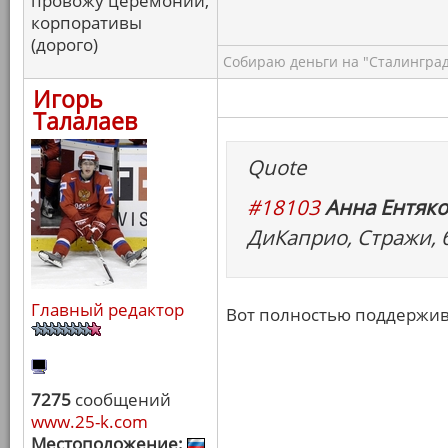
провожу церемонии,
корпоративы
(дорого)
Собираю деньги на "Сталинград
Игорь
Талалаев
Quote
#18103
Анна Ентяко
ДиКаприо, Стражи, 
Главный редактор
Вот полностью поддержи
7275
сообщений
www.25-k.com
Местоположение: