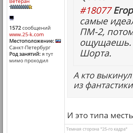
Ветеран
#18077
Егор
самые идеа
1572
сообщений
ПМ-2, потом
www.25-k.com
ощущаешь. 
Местоположение:
Санкт-Петербург
Шорта.
Род занятий:
я тут
мимо проходил
А кто выкинул
из фантастики
И это типа месть
Темная сторона "25-го кадра"