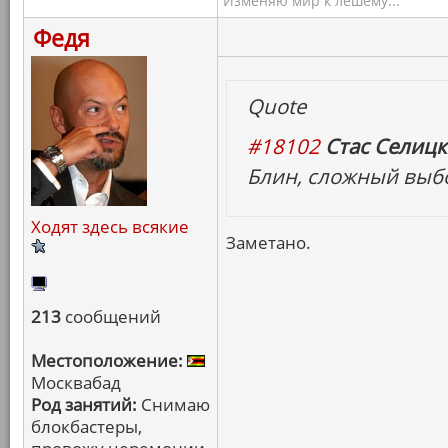
Изменяю мир к лешему...
Федя
Quote
#18102
Стас Селицк
Блин, сложный выбо
Ходят здесь всякие
Заметано.
213
сообщений
Местоположение:
Москвабад
Род занятий:
Снимаю
блокбастеры,