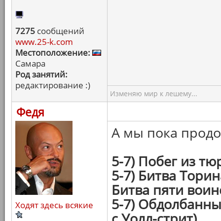
7275
сообщений
www.25-k.com
Местоположение:
Самара
Род занятий:
редактирование :)
Изменяю мир к лешему...
Федя
А мы пока прод
5-7) Побег из т
5-7) Битва Торин
Битва пяти воин
5-7) Обдолбанн
Ходят здесь всякие
с Уолл-стрит)