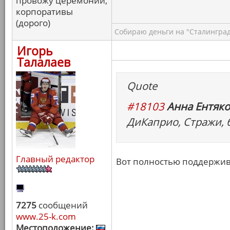
провожу церемонии,
корпоративы
(дорого)
Собираю деньги на "Сталинград
Игорь
Талалаев
Quote
#18103
Анна Ентяко
ДиКаприо, Стражи, 
Главный редактор
Вот полностью поддержи
7275
сообщений
www.25-k.com
Местоположение: