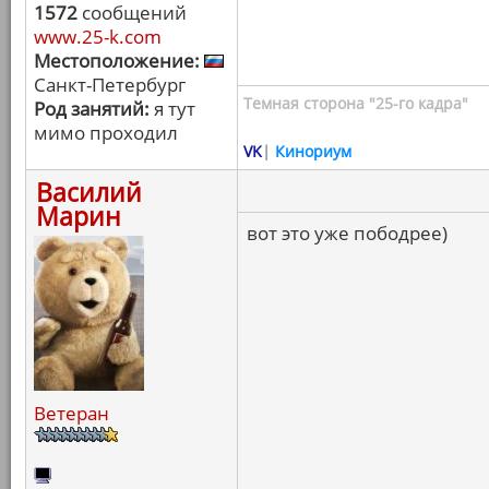
1572
сообщений
www.25-k.com
Местоположение:
Санкт-Петербург
Темная сторона "25-го кадра"
Род занятий:
я тут
мимо проходил
VK
|
Кинориум
Василий
Марин
вот это уже пободрее)
Ветеран