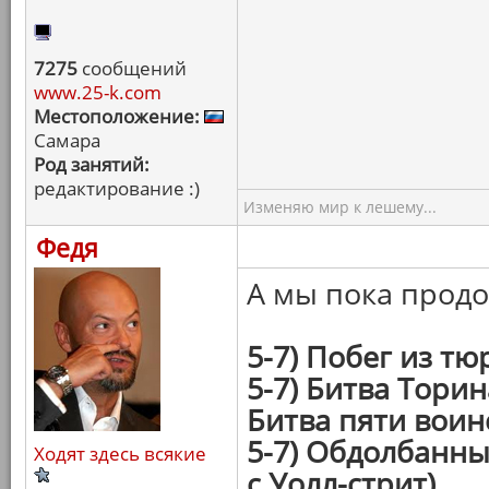
7275
сообщений
www.25-k.com
Местоположение:
Самара
Род занятий:
редактирование :)
Изменяю мир к лешему...
Федя
А мы пока прод
5-7) Побег из т
5-7) Битва Торин
Битва пяти воин
5-7) Обдолбанн
Ходят здесь всякие
с Уолл-стрит)