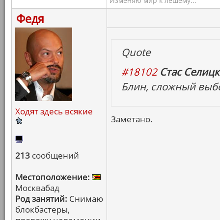
Изменяю мир к лешему...
Федя
Quote
#18102
Стас Селицк
Блин, сложный выбо
Ходят здесь всякие
Заметано.
213
сообщений
Местоположение:
Москвабад
Род занятий:
Снимаю
блокбастеры,