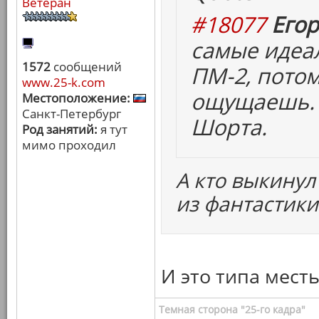
Ветеран
#18077
Егор
самые идеа
1572
сообщений
ПМ-2, потом
www.25-k.com
ощущаешь. 
Местоположение:
Санкт-Петербург
Шорта.
Род занятий:
я тут
мимо проходил
А кто выкинул
из фантастики
И это типа месть
Темная сторона "25-го кадра"