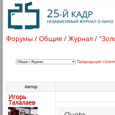
Форумы
/
Общие
/
Журнал
/
"Зол
Предыдущая стран
Автор
Игорь
Талалаев
Quote