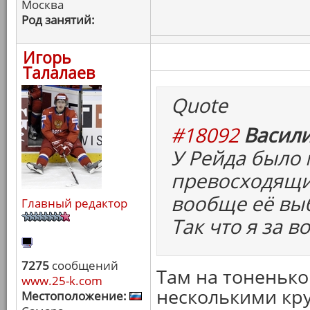
Москва
Род занятий:
Игорь
Талалаев
Quote
#18092
Васили
У Рейда было 
превосходящих
вообще её вы
Главный редактор
Так что я за 
7275
сообщений
Там на тоненьк
www.25-k.com
несколькими кру
Местоположение: