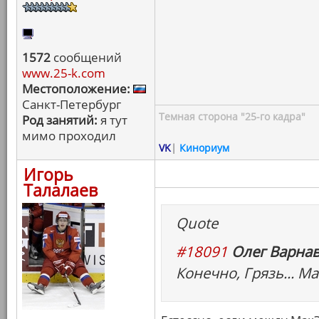
1572
сообщений
www.25-k.com
Местоположение:
Санкт-Петербург
Темная сторона "25-го кадра"
Род занятий:
я тут
мимо проходил
VK
|
Кинориум
Игорь
Талалаев
Quote
#18091
Олег Варнав
Конечно, Грязь... Ма