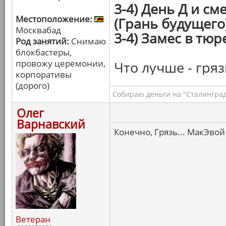
3-4) День Д и с
Местоположение:
(Грань будущего
Москвабад
3-4) Замес в тюр
Род занятий:
Снимаю
блокбастеры,
провожу церемонии,
Что лучше - гряз
корпоративы
(дорого)
Собираю деньги на "Сталинград
Олег
Варнавский
Конечно, Грязь... МакЭвой 
Ветеран