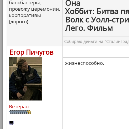
Она
блокбастеры,
провожу церемонии,
Хоббит: Битва п
корпоративы
Волк с Уолл-стри
(дорого)
Лего. Фильм
Собираю деньги на "Сталинград
Егор Пичугов
жизнеспособно.
Ветеран