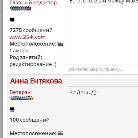
Естессно, если между Мак
Главный редактор
7275
сообщений
www.25-k.com
Местоположение:
Самара
Род занятий:
редактирование :)
Изменяю мир к лешему...
Анна Ентякова
Ветеран
За День Д)
100
сообщений
Местоположение: