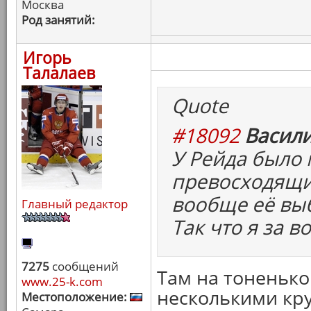
Москва
Род занятий:
Игорь
Талалаев
Quote
#18092
Васили
У Рейда было 
превосходящих
вообще её вы
Главный редактор
Так что я за 
7275
сообщений
Там на тоненьк
www.25-k.com
несколькими кру
Местоположение: