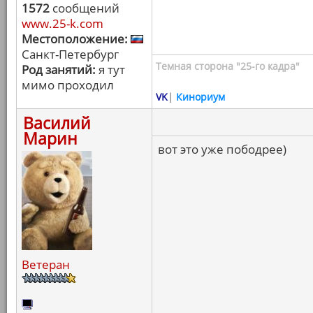
1572
сообщений
www.25-k.com
Местоположение:
Санкт-Петербург
Темная сторона "25-го кадра"
Род занятий:
я тут
мимо проходил
VK
|
Кинориум
Василий
Марин
вот это уже пободрее)
Ветеран