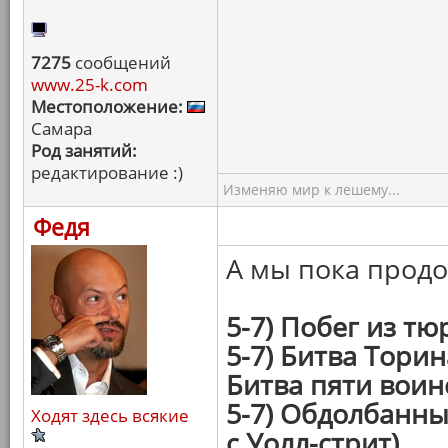
7275
сообщений
www.25-k.com
Местоположение:
Самара
Род занятий:
редактирование :)
Изменяю мир к лешему...
Федя
А мы пока прод
5-7) Побег из т
5-7) Битва Торин
Битва пяти воин
5-7) Обдолбанн
Ходят здесь всякие
с Уолл-стрит)