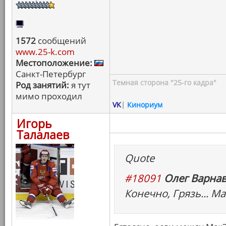
1572
сообщений
www.25-k.com
Местоположение:
Санкт-Петербург
Темная сторона "25-го кадра"
Род занятий:
я тут
мимо проходил
VK
|
Кинориум
Игорь
Талалаев
Quote
#18091
Олег Варнав
Конечно, Грязь... Ма