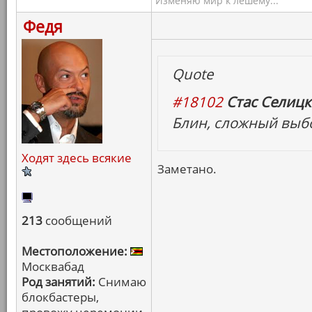
Изменяю мир к лешему...
Федя
Quote
#18102
Стас Селицк
Блин, сложный выбо
Ходят здесь всякие
Заметано.
213
сообщений
Местоположение:
Москвабад
Род занятий:
Снимаю
блокбастеры,