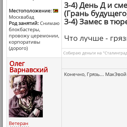
3-4) День Д и с
Местоположение:
(Грань будущего
Москвабад
3-4) Замес в тюр
Род занятий:
Снимаю
блокбастеры,
провожу церемонии,
Что лучше - гряз
корпоративы
(дорого)
Собираю деньги на "Сталинград
Олег
Варнавский
Конечно, Грязь... МакЭвой 
Ветеран