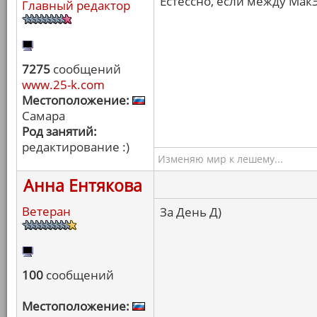
Естессно, если между Мак
Главный редактор
7275
сообщений
www.25-k.com
Местоположение:
Самара
Род занятий:
редактирование :)
Изменяю мир к лешему...
Анна Ентякова
Ветеран
За День Д)
100
сообщений
Местоположение: