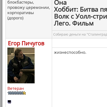
Она
блокбастеры,
провожу церемонии,
Хоббит: Битва п
корпоративы
Волк с Уолл-стри
(дорого)
Лего. Фильм
Собираю деньги на "Сталинград
Егор Пичугов
жизнеспособно.
Ветеран