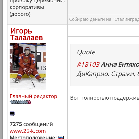
провожу церемонии,
корпоративы
(дорого)
Собираю деньги на "Сталинград
Игорь
Талалаев
Quote
#18103
Анна Ентяко
ДиКаприо, Стражи, 
Главный редактор
Вот полностью поддержи
7275
сообщений
www.25-k.com
Местоположение: