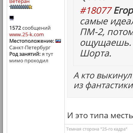
Ветеран
#18077
Егор
самые идеа
1572
сообщений
ПМ-2, потом
www.25-k.com
ощущаешь. 
Местоположение:
Санкт-Петербург
Шорта.
Род занятий:
я тут
мимо проходил
А кто выкинул
из фантастики
И это типа месть
Темная сторона "25-го кадра"