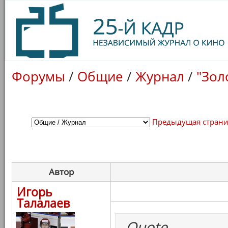
Форумы
/
Общие
/
Журнал
/
"Зол
Предыдущая стран
Автор
Игорь
Талалаев
Quote