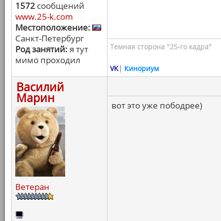
1572
сообщений
www.25-k.com
Местоположение:
Санкт-Петербург
Темная сторона "25-го кадра"
Род занятий:
я тут
мимо проходил
VK
|
Кинориум
Василий
Марин
вот это уже пободрее)
Ветеран