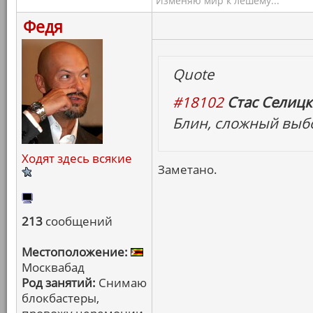
Изменяю мир к лешему...
Федя
Quote
#18102
Стас Селицк
Блин, сложный выбо
Ходят здесь всякие
Заметано.
213
сообщений
Местоположение:
Москвабад
Род занятий:
Снимаю
блокбастеры,