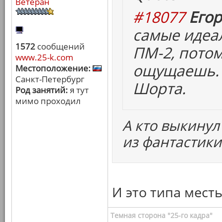
Ветеран
#18077
Егор
самые идеа
1572
сообщений
ПМ-2, потом
www.25-k.com
ощущаешь. 
Местоположение:
Санкт-Петербург
Шорта.
Род занятий:
я тут
мимо проходил
А кто выкинул
из фантастики
И это типа месть
Темная сторона "25-го кадра"