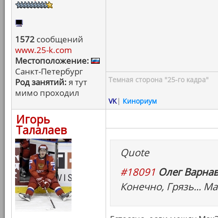
1572
сообщений
www.25-k.com
Местоположение:
Санкт-Петербург
Темная сторона "25-го кадра"
Род занятий:
я тут
мимо проходил
VK
|
Кинориум
Игорь
Талалаев
Quote
#18091
Олег Варнав
Конечно, Грязь... Ма