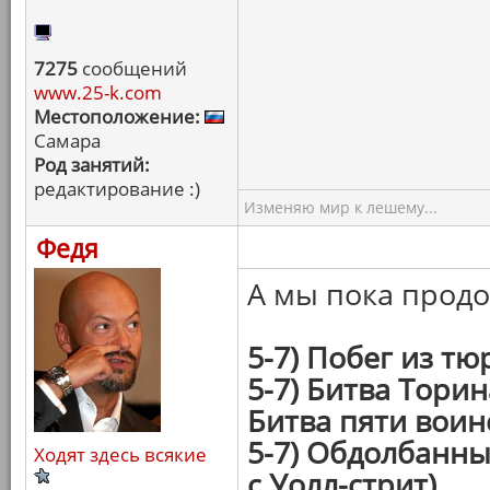
7275
сообщений
www.25-k.com
Местоположение:
Самара
Род занятий:
редактирование :)
Изменяю мир к лешему...
Федя
А мы пока прод
5-7) Побег из т
5-7) Битва Торин
Битва пяти воин
5-7) Обдолбанн
Ходят здесь всякие
с Уолл-стрит)