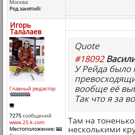
Москва
Род занятий:
Игорь
Талалаев
Quote
#18092
Васили
У Рейда было 
превосходящих
вообще её вы
Главный редактор
Так что я за 
7275
сообщений
Там на тоненьк
www.25-k.com
несколькими кру
Местоположение: