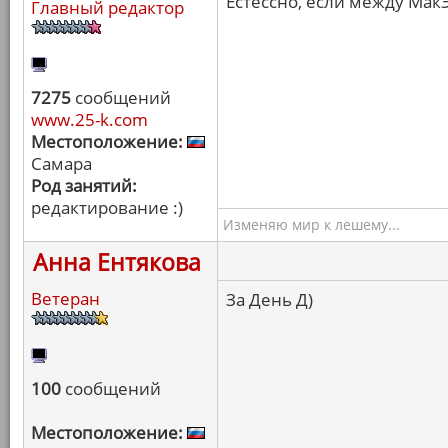
Естессно, если между Мак
Главный редактор
7275
сообщений
www.25-k.com
Местоположение:
Самара
Род занятий:
редактирование :)
Изменяю мир к лешему...
Анна Ентякова
Ветеран
За День Д)
100
сообщений
Местоположение: