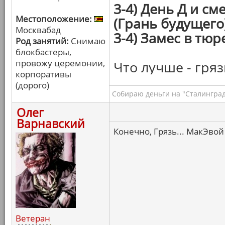
3-4) День Д и с
Местоположение:
(Грань будущего
Москвабад
3-4) Замес в тюр
Род занятий:
Снимаю
блокбастеры,
провожу церемонии,
Что лучше - гряз
корпоративы
(дорого)
Собираю деньги на "Сталинград
Олег
Варнавский
Конечно, Грязь... МакЭвой 
Ветеран