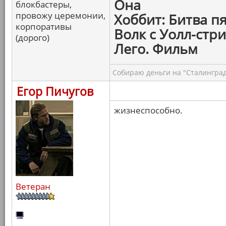
Она
блокбастеры,
провожу церемонии,
Хоббит: Битва п
корпоративы
Волк с Уолл-стри
(дорого)
Лего. Фильм
Собираю деньги на "Сталинград
Егор Пичугов
жизнеспособно.
Ветеран