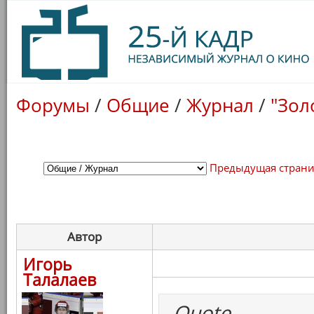
Форумы
/
Общие
/
Журнал
/
"Зол
Предыдущая стран
Автор
Игорь
Талалаев
Quote