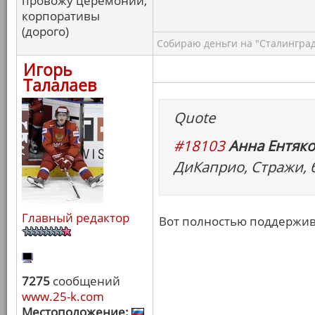
провожу церемонии,
корпоративы
(дорого)
Собираю деньги на "Сталинград
Игорь
Талалаев
Quote
#18103
Анна Ентяко
ДиКаприо, Стражи, 
Главный редактор
Вот полностью поддержи
7275
сообщений
www.25-k.com
Местоположение: