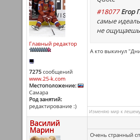
#18077
Егор П
самые идеаль
не ощущаешь.
Главный редактор
А кто выкинул "Дн
7275
сообщений
www.25-k.com
Местоположение:
Самара
Род занятий:
редактирование :)
Изменяю мир к лешему.
Василий
Марин
Очень странный сп