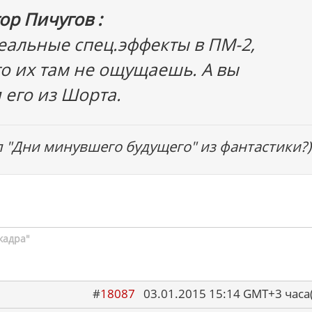
ор Пичугов :
еальные спец.эффекты в ПМ-2,
то их там не ощущаешь. А вы
 его из Шорта.
л "Дни минувшего будущего" из фантастики?)
кадра"
#
18087
03.01.2015 15:14 GMT+3 ча