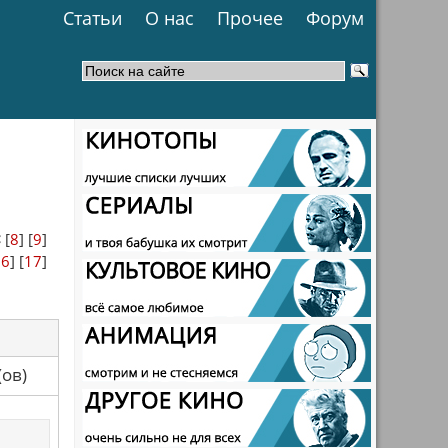
Статьи
О нас
Прочее
Форум
<
[
8
] [
9
]
16
] [
17
]
са(ов)