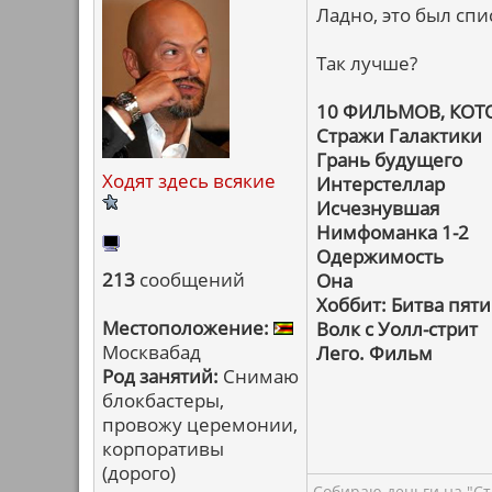
Ладно, это был сп
Так лучше?
10 ФИЛЬМОВ, КО
Стражи Галактики
Грань будущего
Ходят здесь всякие
Интерстеллар
Исчезнувшая
Нимфоманка 1-2
Одержимость
213
сообщений
Она
Хоббит: Битва пяти
Местоположение:
Волк с Уолл-стрит
Москвабад
Лего. Фильм
Род занятий:
Снимаю
блокбастеры,
провожу церемонии,
корпоративы
(дорого)
Собираю деньги на "Ст