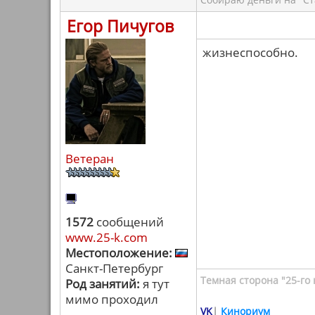
Егор Пичугов
жизнеспособно.
Ветеран
1572
сообщений
www.25-k.com
Местоположение:
Санкт-Петербург
Темная сторона "25-го 
Род занятий:
я тут
мимо проходил
VK
|
Кинориум