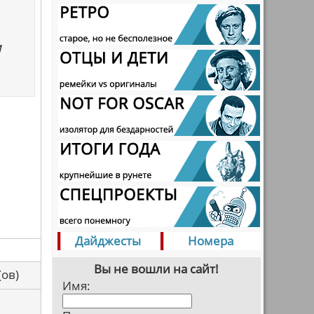
м
Дайджесты
Номера
Вы не вошли на сайт!
са(ов)
Имя: