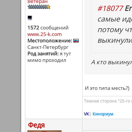
Ветеран
#18077
Ег
самые ид
1572
сообщений
потому ч
www.25-k.com
выкинули
Местоположение:
Санкт-Петербург
Род занятий:
я тут
мимо проходил
А кто выкину
И это типа месть?)
Темная сторона "25-го 
VK
|
Кинориум
Федя