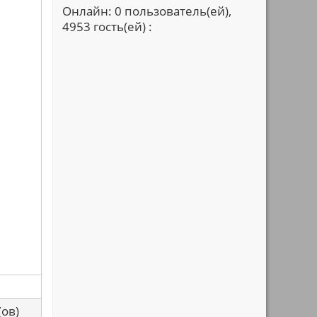
Онлайн: 0 пользователь(ей),
4953 гость(ей) :
са(ов)