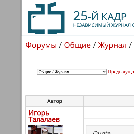
Форумы
/
Общие
/
Журнал
/
Предыдуща
Автор
Игорь
Талалаев
Quote