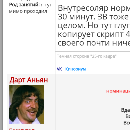
Род занятий:
я тут
Внутресоляр норм
мимо проходил
30 минут. ЗВ тож
целом. Но тут глу
копирует скрипт 4
своего почти нич
Темная сторона "25-го кадра"
VK
|
Кинориум
Дарт Аньян
номинац
Вда
В
Вс