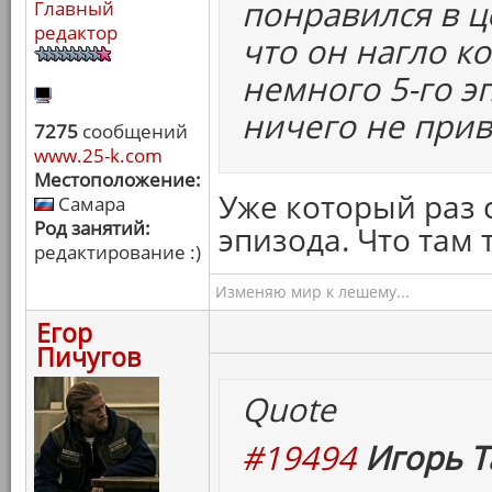
понравился в ц
Главный
редактор
что он нагло ко
немного 5-го эп
ничего не прив
7275
сообщений
www.25-k.com
Местоположение:
Уже который раз 
Самара
Род занятий:
эпизода. Что там 
редактирование :)
Изменяю мир к лешему...
Егор
Пичугов
Quote
#19494
Игорь Т