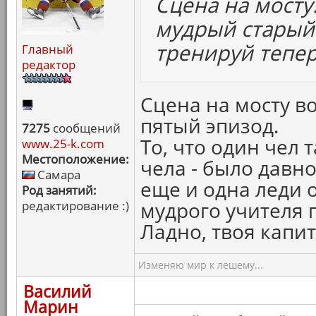
Сцена на мосту.
мудрый старый
тренируй теперь
Главный
редактор
Сцена на мосту в
пятый эпизод.
7275
сообщений
То, что один чел 
www.25-k.com
Местоположение:
чела - было давно
Самара
еще и одна леди о
Род занятий:
мудрого учителя 
редактирование :)
Ладно, твоя капи
Изменяю мир к лешему...
Василий
Марин