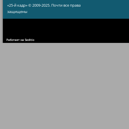
«25-й кадр» © 2009-2025. Почти все права
защищены
Работает на Seditio