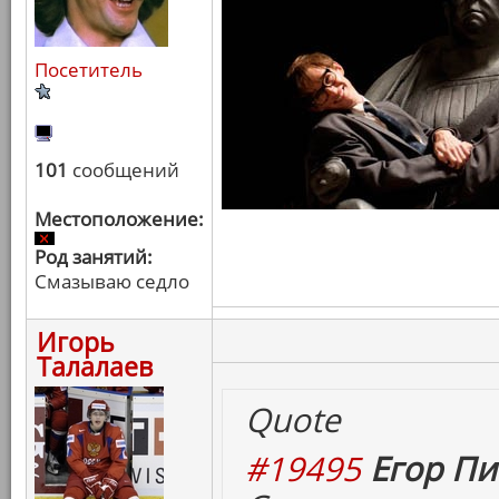
Посетитель
101
сообщений
Местоположение:
Род занятий:
Смазываю седло
Игорь
Талалаев
Quote
#19495
Егор Пи