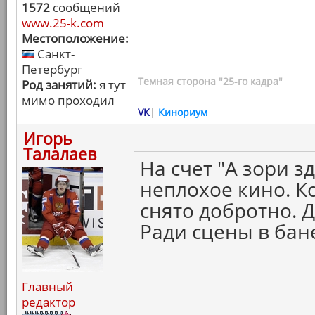
1572
сообщений
www.25-k.com
Местоположение:
Санкт-
Петербург
Темная сторона "25-го кадра"
Род занятий:
я тут
мимо проходил
VK
|
Кинориум
Игорь
Талалаев
На счет "А зори з
неплохое кино. К
снято добротно. 
Ради сцены в бан
Главный
редактор