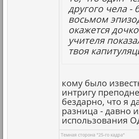
другого чела - 
восьмом эпизо
окажется дочко
учителя показа
твоя капитуляц
кому было известн
интригу преподне
бездарно, что я д
разница - давно и
использования ОД
Темная сторона "25-го кадра"