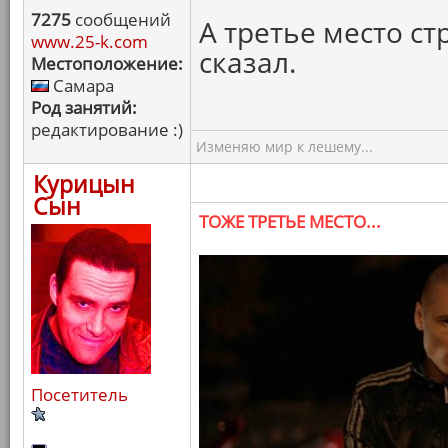
7275
сообщений
А третье место ст
www.25-k.com
сказал.
Местоположение:
Самара
Род занятий:
редактирование :)
Изменяю мир к лешему...
Курицын
Сын
ТОЖЕ ТРЕТЬЕ МЕСТО...
Посетитель