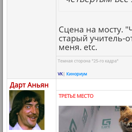
Сцена на мосту. "
старый учитель-о
меня. etc.
Темная сторона "25-го кадра"
VK
|
Кинориум
Дарт Аньян
ТРЕТЬЕ МЕСТО