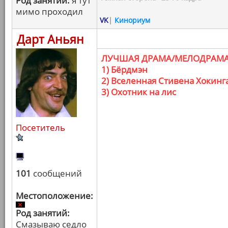
Род занятий:
я тут
мимо проходил
VK
|
Кинориум
Дарт Аньян
ЛУЧШАЯ ДРАМА/МЕЛОДРАМ
1) Бёрдмэн
2) Вселенная Стивена Хокинг
3) Охотник на лис
Посетитель
101
сообщений
Местоположение:
Род занятий:
Смазываю седло