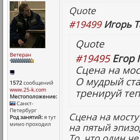
Quote
#19499
Игорь Т
Quote
Ветеран
#19495
Егор 
Сцена на мост
О мудрый ст
1572
сообщений
www.25-k.com
тренируй теп
Местоположение:
Санкт-
Петербург
Сцена на мост
Род занятий:
я тут
мимо проходил
на пятый эпизо
То, что один ч