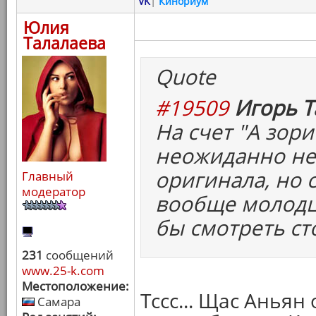
VK
|
Кинориум
Юлия
Талалаева
Quote
#19509
Игорь Т
На счет "А зори 
неожиданно не
оригинала, но 
Главный
модератор
вообще молодцы
бы смотреть ст
231
сообщений
www.25-k.com
Местоположение:
Тссс... Щас Анья
Самара