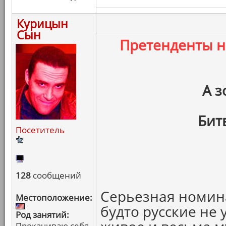
Курицын
Сын
Претенденты 
А з
Бит
Посетитель
128
сообщений
Серьезная номина
Местоположение:
будто русские не 
Род занятий:
Прокачиваю себя