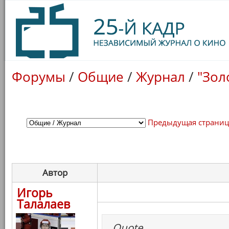
Форумы
/
Общие
/
Журнал
/
"Зол
Предыдущая страни
Автор
Игорь
Талалаев
Quote