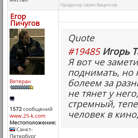
Продюсер своих бицепсов
Егор
Пичугов
Quote
#19485
Игорь Т
Я вот че замети
поднимать, но 
болеем за разн
Ветеран
не тянет у него
стремный, тепер
1572
сообщений
человек в кино,
www.25-k.com
Местоположение:
Санкт-
Петербург