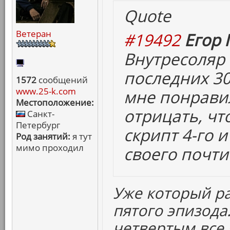
Quote
Ветеран
#19492
Егор 
Внутресоляр
последних 30
1572
сообщений
www.25-k.com
мне понравил
Местоположение:
отрицать, чт
Санкт-
Петербург
скрипт 4-го и
Род занятий:
я тут
мимо проходил
своего почти
Уже который р
пятого эпизода.
четвертым все 