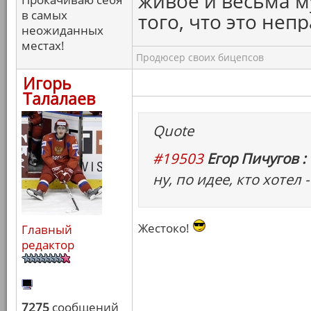
живое и весьма м
в самых
того, что это непр
неожиданных
местах!
Продюсер своих бицепсов
Игорь
Талалаев
Quote
#19503
Егор Пичугов :
ну, по идее, кто хотел 
Жестоко!
Главный
редактор
7275
сообщений