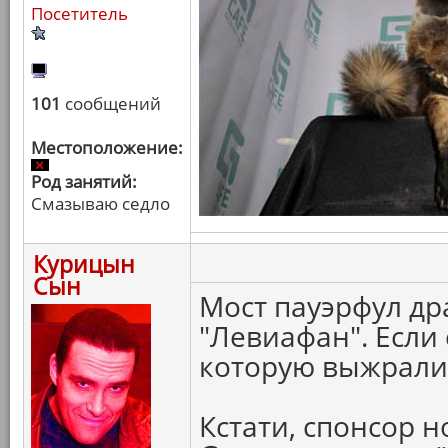
Посетитель
101
сообщений
Местоположение:
Род занятий:
Смазываю седло
Курицын
Сын
Мост пауэрфул др
"Левиафан". Если 
которую выжрали 
Кстати, спонсор 