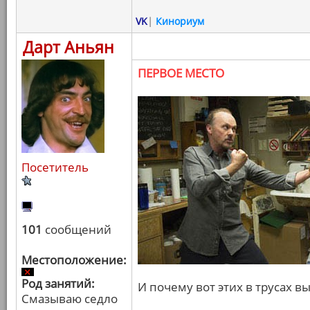
VK
|
Кинориум
Дарт Аньян
ПЕРВОЕ МЕСТО
Посетитель
101
сообщений
Местоположение:
Род занятий:
И почему вот этих в трусах вы
Смазываю седло