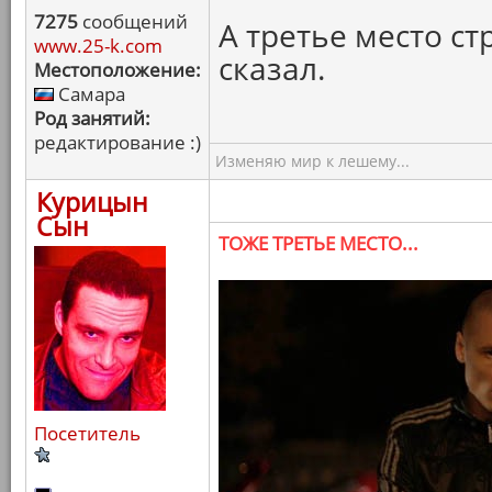
7275
сообщений
А третье место ст
www.25-k.com
сказал.
Местоположение:
Самара
Род занятий:
редактирование :)
Изменяю мир к лешему...
Курицын
Сын
ТОЖЕ ТРЕТЬЕ МЕСТО...
Посетитель