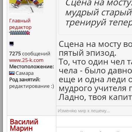
Сцена на мосту.
мудрый старый
тренируй теперь
Главный
редактор
Сцена на мосту в
пятый эпизод.
7275
сообщений
То, что один чел 
www.25-k.com
Местоположение:
чела - было давно
Самара
еще и одна леди о
Род занятий:
мудрого учителя 
редактирование :)
Ладно, твоя капи
Изменяю мир к лешему...
Василий
Марин