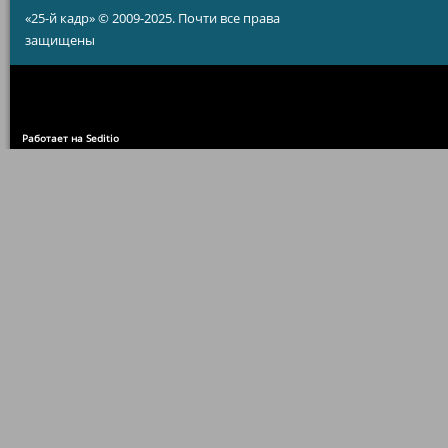
«25-й кадр» © 2009-2025. Почти все права
защищены
Работает на Seditio