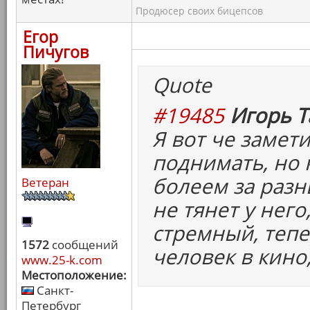
Продюсер своих бицепсов
Егор
Пичугов
Quote
#19485
Игорь Т
Я вот че замети
поднимать, но 
болеем за разн
Ветеран
не тянет у него
стремный, тепер
1572
сообщений
человек в кино,
www.25-k.com
Местоположение:
Санкт-
Петербург