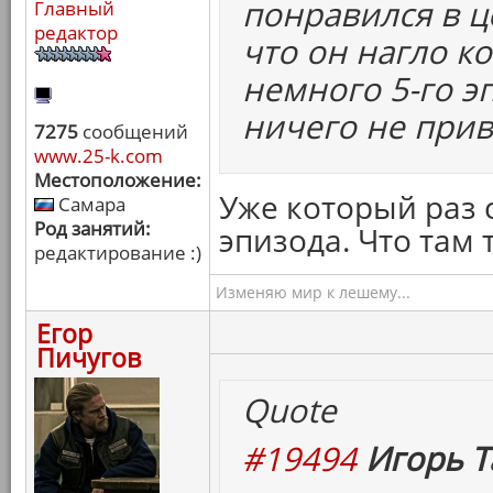
понравился в ц
Главный
редактор
что он нагло ко
немного 5-го эп
ничего не прив
7275
сообщений
www.25-k.com
Местоположение:
Уже который раз 
Самара
Род занятий:
эпизода. Что там 
редактирование :)
Изменяю мир к лешему...
Егор
Пичугов
Quote
#19494
Игорь Т