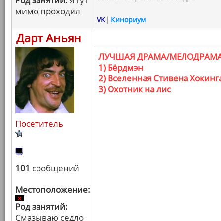
Род занятий:
я тут
мимо проходил
VK
|
Кинориум
Дарт Аньян
ЛУЧШАЯ ДРАМА/МЕЛОДРАМ
1) Бёрдмэн
2) Вселенная Стивена Хокинг
3) Охотник на лис
Посетитель
101
сообщений
Местоположение:
Род занятий:
Смазываю седло