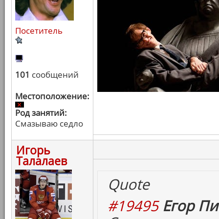
Посетитель
101
сообщений
Местоположение:
Род занятий:
Смазываю седло
Игорь
Талалаев
Quote
#19495
Егор Пи