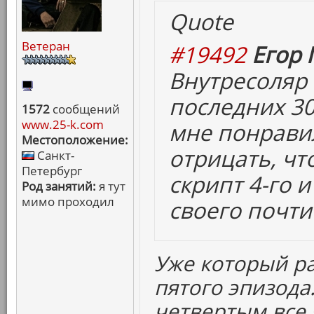
Quote
Ветеран
#19492
Егор 
Внутресоляр
последних 30
1572
сообщений
www.25-k.com
мне понравил
Местоположение:
отрицать, чт
Санкт-
Петербург
скрипт 4-го и
Род занятий:
я тут
мимо проходил
своего почти
Уже который р
пятого эпизода.
четвертым все 