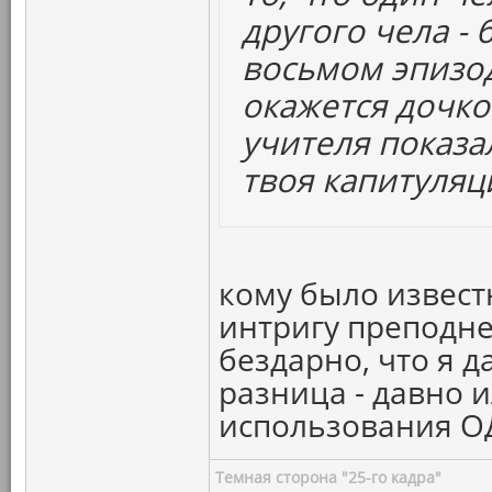
другого чела - 
восьмом эпизо
окажется дочко
учителя показа
твоя капитуляц
кому было известн
интригу преподне
бездарно, что я д
разница - давно и
использования ОД
Темная сторона "25-го кадра"