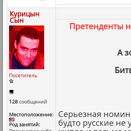
Курицын
Сын
Претенденты 
А з
Бит
Посетитель
128
сообщений
Серьезная номина
Местоположение:
будто русские не 
Род занятий:
Прокачиваю себя