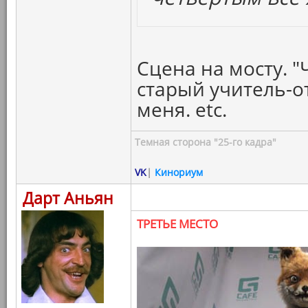
Сцена на мосту. "
старый учитель-о
меня. etc.
Темная сторона "25-го кадра"
VK
|
Кинориум
Дарт Аньян
ТРЕТЬЕ МЕСТО