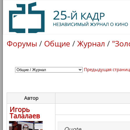
Форумы
/
Общие
/
Журнал
/
"Зол
Предыдущая страни
Автор
Игорь
Талалаев
Quote