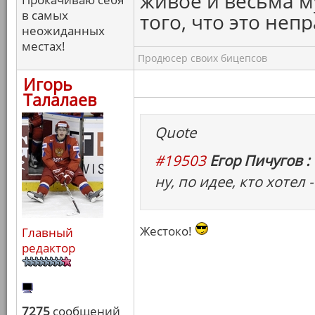
живое и весьма м
в самых
того, что это непр
неожиданных
местах!
Продюсер своих бицепсов
Игорь
Талалаев
Quote
#19503
Егор Пичугов :
ну, по идее, кто хотел 
Жестоко!
Главный
редактор
7275
сообщений