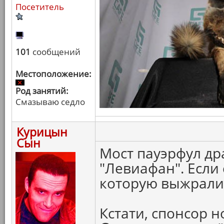
Посетитель
101
сообщений
Местоположение:
Род занятий:
Смазываю седло
Курицын
Сын
Мост пауэрфул др
"Левиафан". Если 
которую выжрали 
Кстати, спонсор 