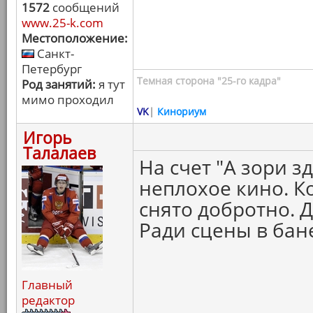
1572
сообщений
www.25-k.com
Местоположение:
Санкт-
Петербург
Темная сторона "25-го кадра"
Род занятий:
я тут
мимо проходил
VK
|
Кинориум
Игорь
Талалаев
На счет "А зори з
неплохое кино. К
снято добротно. 
Ради сцены в бан
Главный
редактор