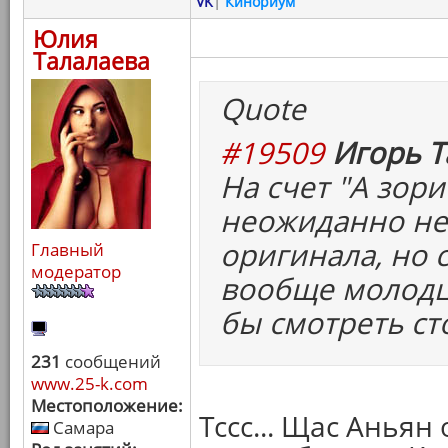
VK
|
Кинориум
Юлия
Талалаева
Quote
#19509
Игорь Т
На счет "А зори 
неожиданно не
оригинала, но 
Главный
модератор
вообще молодцы
бы смотреть ст
231
сообщений
www.25-k.com
Местоположение:
Тссс... Щас Анья
Самара