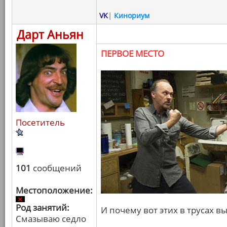
VK
|
Кинориум
Дарт Аньян
ПЕРВОЕ МЕСТО
Посетитель
101
сообщений
Местоположение:
Род занятий:
И почему вот этих в трусах вы
Смазываю седло