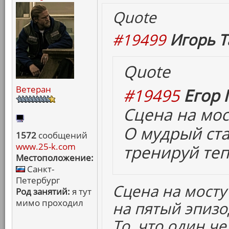
Quote
#19499
Игорь Т
Quote
Ветеран
#19495
Егор 
Сцена на мост
О мудрый ст
1572
сообщений
www.25-k.com
тренируй теп
Местоположение:
Санкт-
Петербург
Сцена на мост
Род занятий:
я тут
мимо проходил
на пятый эпизо
То, что один ч