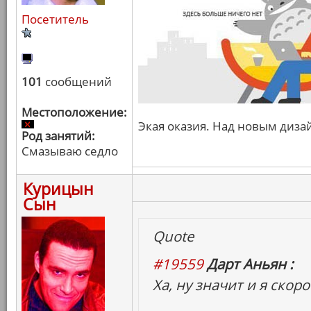
Посетитель
101
сообщений
Местоположение:
Экая оказия. Над новым диза
Род занятий:
Смазываю седло
Курицын
Сын
Quote
#19559
Дарт Аньян :
Ха, ну значит и я скор