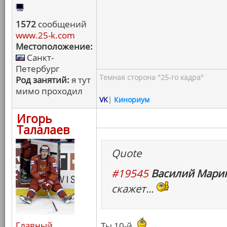
1572
сообщений
www.25-k.com
Местоположение:
Санкт-
Петербург
Темная сторона "25-го кадра"
Род занятий:
я тут
мимо проходил
VK
|
Кинориум
Игорь
Талалаев
Quote
#19545
Василий Марин
скажет...
Главный
Ты 10-й.