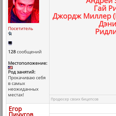
Андрей 
Гай Ри
Джордж Миллер (
Дэни
Посетитель
Ридли
128
сообщений
Местоположение:
Род занятий:
Прокачиваю себя
в самых
неожиданных
местах!
Продюсер своих бицепсов
Егор
Пичугов