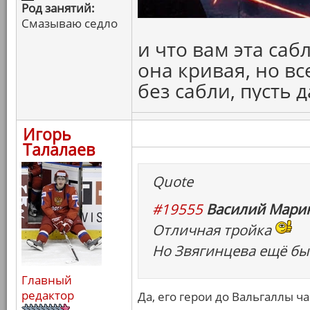
Род занятий:
Смазываю седло
и что вам эта саб
она кривая, но вс
без сабли, пусть 
Игорь
Талалаев
Quote
#19555
Василий Марин
Отличная тройка
Но Звягинцева ещё бы 
Главный
редактор
Да, его герои до Вальгаллы ч