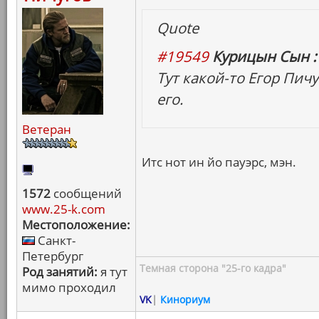
Quote
#19549
Курицын Сын :
Тут какой-то Егор Пич
его.
Ветеран
Итс нот ин йо пауэрс, мэн.
1572
сообщений
www.25-k.com
Местоположение:
Санкт-
Петербург
Темная сторона "25-го кадра"
Род занятий:
я тут
мимо проходил
VK
|
Кинориум