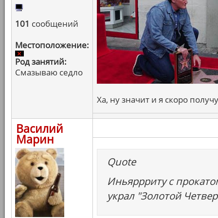
101
сообщений
Местоположение:
Род занятий:
Смазываю седло
Ха, ну значит и я скоро получ
Василий
Марин
Quote
Иньяррриту с прокатом
украл "Золотой Четвер