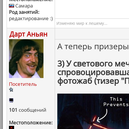
Самара
Род занятий:
редактирование :)
Изменяю мир к лешему...
Дарт Аньян
А теперь призер
3) У светового ме
спровоцировавша
фотожаб (тизер "
Посетитель
101
сообщений
Местоположение: