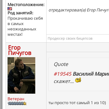
Местоположение:
отредактировал(а) Егор Пичуг
Род занятий:
Прокачиваю себя
в самых
неожиданных
местах!
Продюсер своих бицепсов
Егор
Пичугов
Quote
#19545
Василий Марин
скажет...
Ветеран
ты просто тот самый 1 из 10)