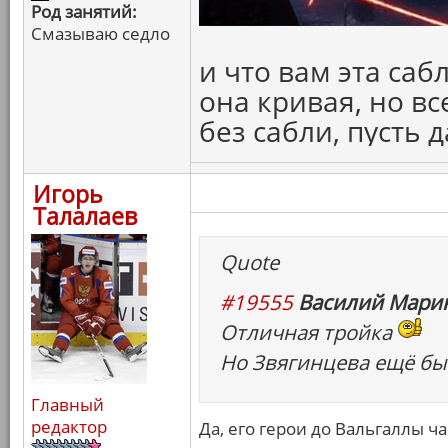
Род занятий:
Смазываю седло
и что вам эта саб
она кривая, но вс
без сабли, пусть 
Игорь
Талалаев
Quote
#19555
Василий Марин
Отличная тройка
Но Звягинцева ещё бы 
Главный
редактор
Да, его герои до Вальгаллы ч