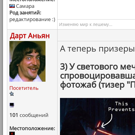
Самара
Род занятий:
редактирование :)
Изменяю мир к лешему...
Дарт Аньян
А теперь призер
3) У светового ме
спровоцировавша
фотожаб (тизер "
Посетитель
101
сообщений
Местоположение: