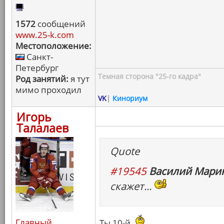
1572
сообщений
www.25-k.com
Местоположение:
Санкт-
Петербург
Темная сторона "25-го кадра"
Род занятий:
я тут
мимо проходил
VK
|
Кинориум
Игорь
Талалаев
Quote
#19545
Василий Марин
скажет...
Главный
Ты 10-й.