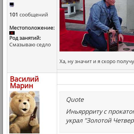
101
сообщений
Местоположение:
Род занятий:
Смазываю седло
Ха, ну значит и я скоро получ
Василий
Марин
Quote
Иньяррриту с прокатом
украл "Золотой Четвер