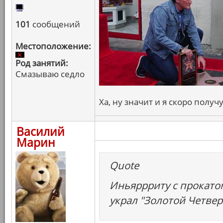
101
сообщений
Местоположение:
Род занятий:
Смазываю седло
Ха, ну значит и я скоро получ
Василий
Марин
Quote
Иньяррриту с прокатом
украл "Золотой Четвер