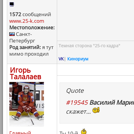
1572
сообщений
www.25-k.com
Местоположение:
Санкт-
Петербург
Темная сторона "25-го кадра"
Род занятий:
я тут
мимо проходил
VK
|
Кинориум
Игорь
Талалаев
Quote
#19545
Василий Марин
скажет...
Главный
Ты 10-й.