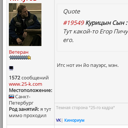
Quote
#19549
Курицын Сын :
Тут какой-то Егор Пич
его.
Ветеран
Итс нот ин йо пауэрс, мэн.
1572
сообщений
www.25-k.com
Местоположение:
Санкт-
Петербург
Темная сторона "25-го кадра"
Род занятий:
я тут
мимо проходил
VK
|
Кинориум