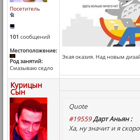
Посетитель
101
сообщений
Местоположение:
Экая оказия. Над новым диза
Род занятий:
Смазываю седло
Курицын
Сын
Quote
#19559
Дарт Аньян :
Ха, ну значит и я скор