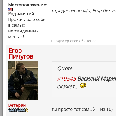
Местоположение:
отредактировал(а) Егор Пичуг
Род занятий:
Прокачиваю себя
в самых
неожиданных
местах!
Продюсер своих бицепсов
Егор
Пичугов
Quote
#19545
Василий Марин
скажет...
Ветеран
ты просто тот самый 1 из 10)