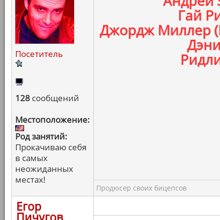
Андрей 
Гай Ри
Джордж Миллер (
Дэни
Посетитель
Ридли
128
сообщений
Местоположение:
Род занятий:
Прокачиваю себя
в самых
неожиданных
местах!
Продюсер своих бицепсов
Егор
Пичугов