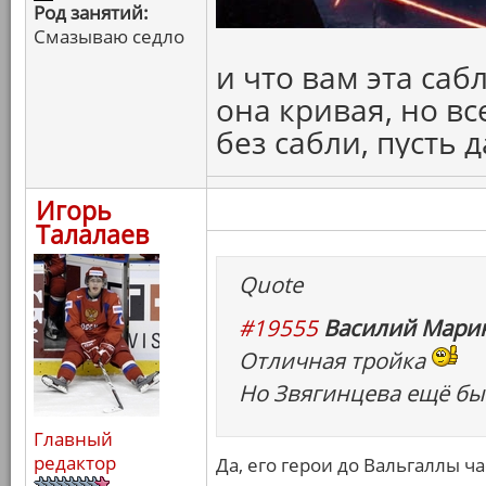
Род занятий:
Смазываю седло
и что вам эта саб
она кривая, но вс
без сабли, пусть 
Игорь
Талалаев
Quote
#19555
Василий Марин
Отличная тройка
Но Звягинцева ещё бы 
Главный
редактор
Да, его герои до Вальгаллы ч