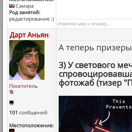
Самара
Род занятий:
редактирование :)
Изменяю мир к лешему...
Дарт Аньян
А теперь призер
3) У светового ме
спровоцировавша
фотожаб (тизер "
Посетитель
101
сообщений
Местоположение: