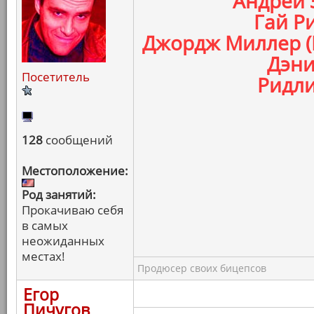
Андрей 
Гай Ри
Джордж Миллер (
Дэни
Посетитель
Ридли
128
сообщений
Местоположение:
Род занятий:
Прокачиваю себя
в самых
неожиданных
местах!
Продюсер своих бицепсов
Егор
Пичугов