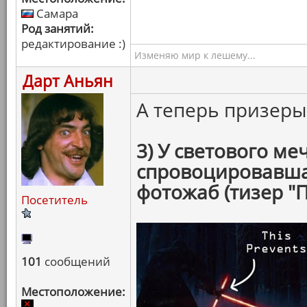
Самара
Род занятий:
редактирование :)
Изменяю мир к лешему...
Дарт Аньян
А теперь призер
3) У светового ме
спровоцировавша
фотожаб (тизер "
Посетитель
101
сообщений
Местоположение: