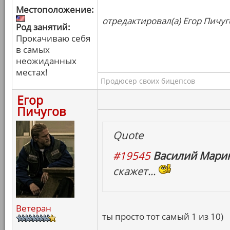
Местоположение:
отредактировал(а) Егор Пичуг
Род занятий:
Прокачиваю себя
в самых
неожиданных
местах!
Продюсер своих бицепсов
Егор
Пичугов
Quote
#19545
Василий Марин
скажет...
Ветеран
ты просто тот самый 1 из 10)