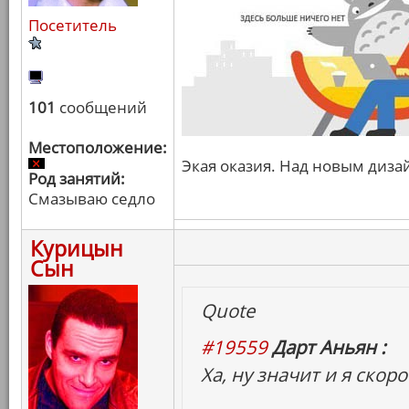
Посетитель
101
сообщений
Местоположение:
Экая оказия. Над новым диза
Род занятий:
Смазываю седло
Курицын
Сын
Quote
#19559
Дарт Аньян :
Ха, ну значит и я скор