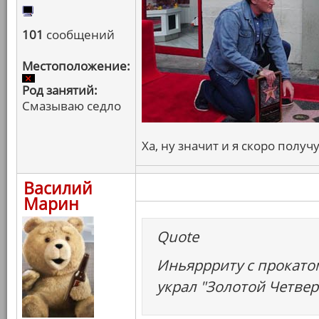
101
сообщений
Местоположение:
Род занятий:
Смазываю седло
Ха, ну значит и я скоро получ
Василий
Марин
Quote
Иньяррриту с прокатом
украл "Золотой Четвер