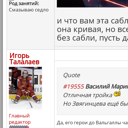
Род занятий:
Смазываю седло
и что вам эта саб
она кривая, но вс
без сабли, пусть 
Игорь
Талалаев
Quote
#19555
Василий Марин
Отличная тройка
Но Звягинцева ещё бы 
Главный
редактор
Да, его герои до Вальгаллы ч