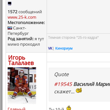
1572
сообщений
www.25-k.com
Местоположение:
Санкт-
Петербург
Темная сторона "25-го кадра"
Род занятий:
я тут
мимо проходил
VK
|
Кинориум
Игорь
Талалаев
Quote
#19545
Василий Марин
скажет...
Главный
Ты 10-й.