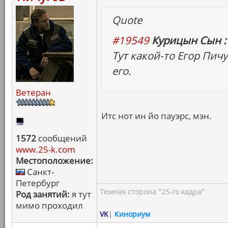
Quote
#19549
Курицын Сын :
Тут какой-то Егор Пич
его.
Ветеран
Итс нот ин йо пауэрс, мэн.
1572
сообщений
www.25-k.com
Местоположение:
Санкт-
Петербург
Темная сторона "25-го кадра"
Род занятий:
я тут
мимо проходил
VK
|
Кинориум