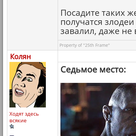
Посадите таких же
получатся злодеи
завалил, даже не 
Property of "25th Frame"
Колян
Седьмое место:
Ходят здесь
всякие