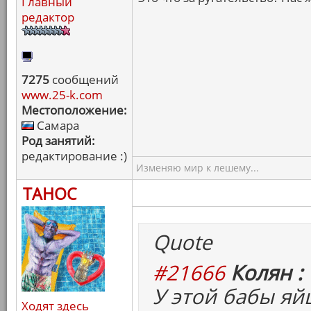
Главный
редактор
7275
сообщений
www.25-k.com
Местоположение:
Самара
Род занятий:
редактирование :)
Изменяю мир к лешему...
ТАНОС
Quote
#21666
Колян :
У этой бабы яй
Ходят здесь