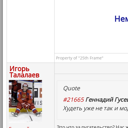
Нем
Property of "25th Frame"
Игорь
Талалаев
Quote
#21665
Геннадий Гусев
Худеть уже не так и м
Это что за ругательство? Нас