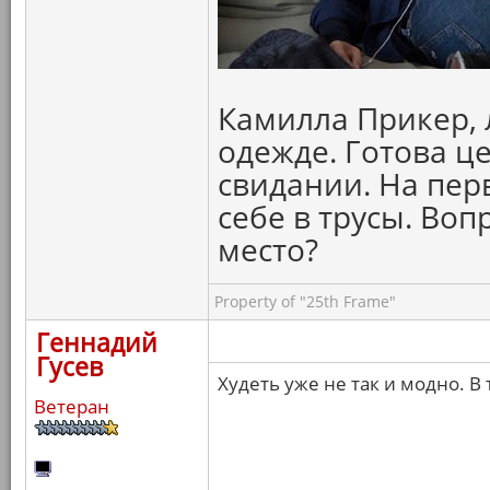
Камилла Прикер, 
одежде. Готова ц
свидании. На пер
себе в трусы. Воп
место?
Property of "25th Frame"
Геннадий
Гусев
Худеть уже не так и модно. В
Ветеран