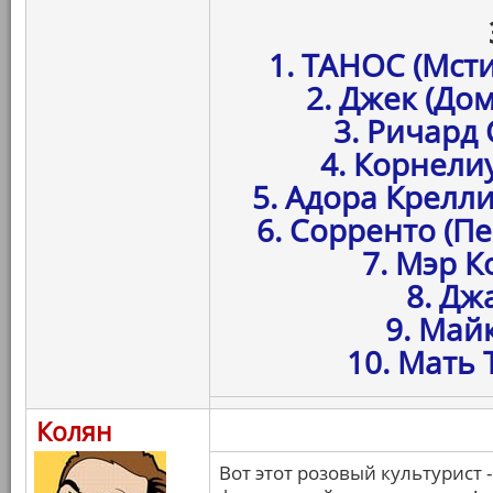
1. ТАНОС (Мст
2. Джек (До
3. Ричард
4. Корнелиу
5. Адора Крелли
6. Сорренто (П
7. Мэр К
8. Дж
9. Май
10. Мать 
Колян
Вот этот розовый культурист 