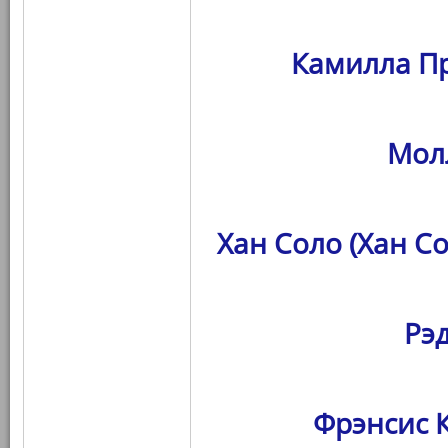
Камилла Пр
Мол
Хан Соло (Хан С
Рэ
Фрэнсис К