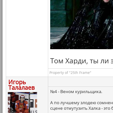
Том Харди, ты ли 
Property of "25th Frame"
Игорь
Талалаев
№4 - Веном курильщика.
А по лучшему злодею сомнени
сцене отмутузить Халка - это 