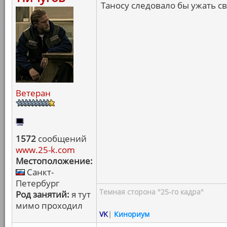
Таносу следовало бы ужать св
Ветеран
1572
сообщений
www.25-k.com
Местоположение:
Санкт-
Петербург
Темная сторона "25-го кадра"
Род занятий:
я тут
мимо проходил
VK
|
Кинориум