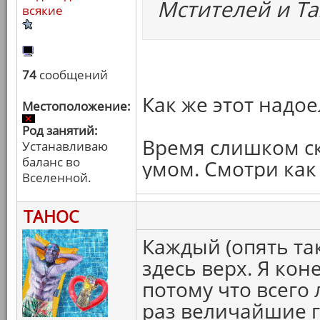
Мстителей и Та
всякие
74
сообщений
Как же этот надо
Местоположение:
Род занятий:
Время слишком ск
Устанавливаю
баланс во
умом. Смотри как
Вселенной.
ТАНОС
Каждый (опять та
здесь верх. Я кон
потому что всего
раз величайшие г