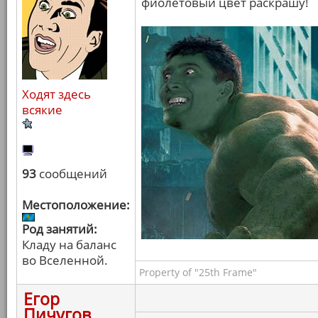
фиолетовый цвет раскрашу!
Ходят здесь
всякие
93
сообщений
Местоположение:
Род занятий:
Кладу на баланс
во Вселенной.
Property of "25th Frame"
Егор
Пичугов