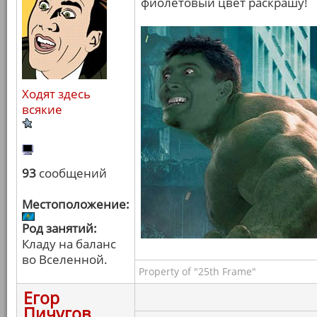
фиолетовый цвет раскрашу!
Ходят здесь
всякие
93
сообщений
Местоположение:
Род занятий:
Кладу на баланс
во Вселенной.
Property of "25th Frame"
Егор
Пичугов