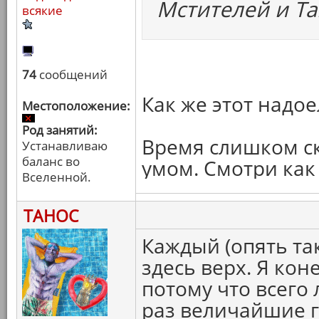
Мстителей и Та
всякие
74
сообщений
Как же этот надо
Местоположение:
Род занятий:
Время слишком ск
Устанавливаю
баланс во
умом. Смотри как
Вселенной.
ТАНОС
Каждый (опять та
здесь верх. Я кон
потому что всего
раз величайшие г