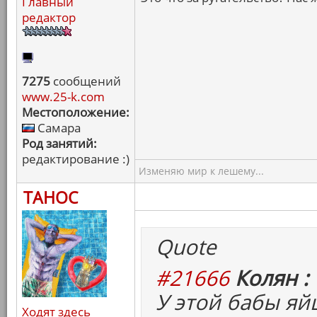
Главный
редактор
7275
сообщений
www.25-k.com
Местоположение:
Самара
Род занятий:
редактирование :)
Изменяю мир к лешему...
ТАНОС
Quote
#21666
Колян :
У этой бабы яй
Ходят здесь