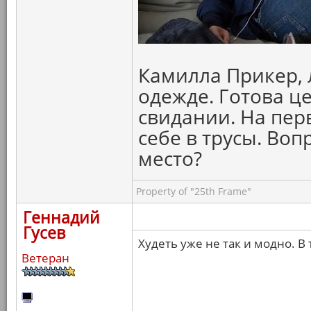
Камилла Прикер, 
одежде. Готова ц
свидании. На пер
себе в трусы. Воп
место?
Property of "25th Frame"
Геннадий
Гусев
Худеть уже не так и модно. В
Ветеран