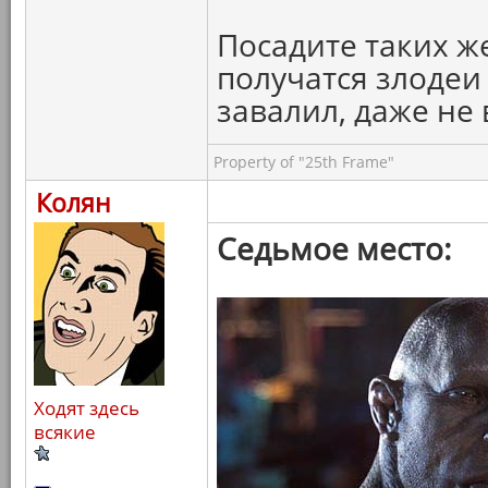
Посадите таких же
получатся злодеи
завалил, даже не 
Property of "25th Frame"
Колян
Седьмое место:
Ходят здесь
всякие