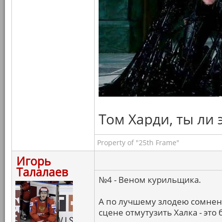
Том Харди, ты ли 
Property of "25th Frame"
Игорь
Талалаев
№4 - Веном курильщика.
А по лучшему злодею сомнени
сцене отмутузить Халка - это 