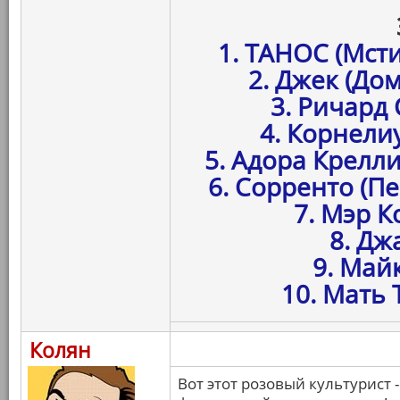
1. ТАНОС (Мст
2. Джек (До
3. Ричард
4. Корнелиу
5. Адора Крелли
6. Сорренто (П
7. Мэр К
8. Дж
9. Май
10. Мать 
Колян
Вот этот розовый культурист 