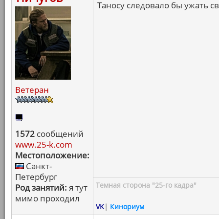
Таносу следовало бы ужать св
Ветеран
1572
сообщений
www.25-k.com
Местоположение:
Санкт-
Петербург
Темная сторона "25-го кадра"
Род занятий:
я тут
мимо проходил
VK
|
Кинориум