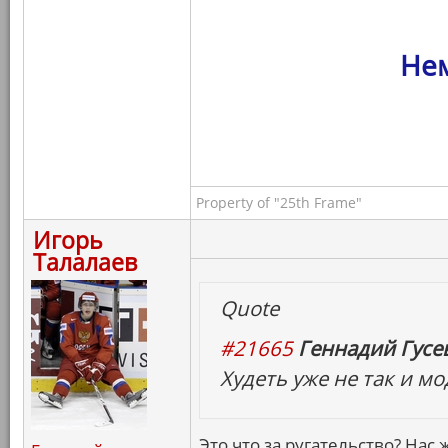
Нем
Property of "25th Frame"
Игорь
Талалаев
Quote
#21665
Геннадий Гусев
Худеть уже не так и м
Это что за ругательство? Нас