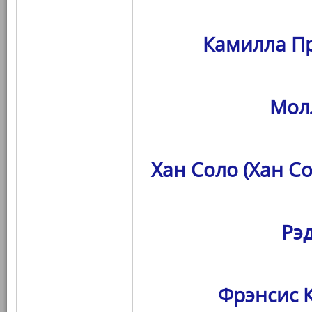
Камилла Пр
Мол
Хан Соло (Хан С
Рэ
Фрэнсис К