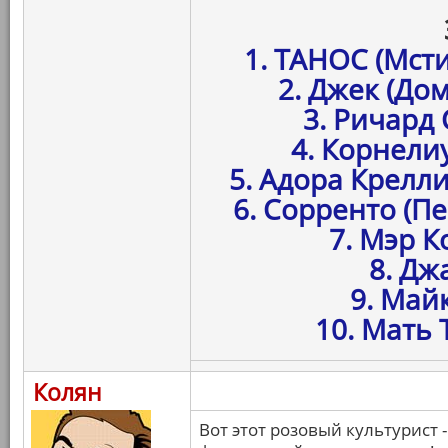
1. ТАНОС (Мст
2. Джек (До
3. Ричард
4. Корнелиу
5. Адора Крелли
6. Сорренто (П
7. Мэр К
8. Дж
9. Май
10. Мать 
Колян
Вот этот розовый культурист 