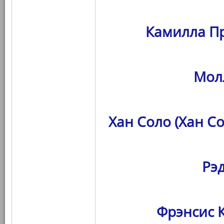
Камилла Пр
Мол
Хан Соло (Хан С
Рэ
Фрэнсис К