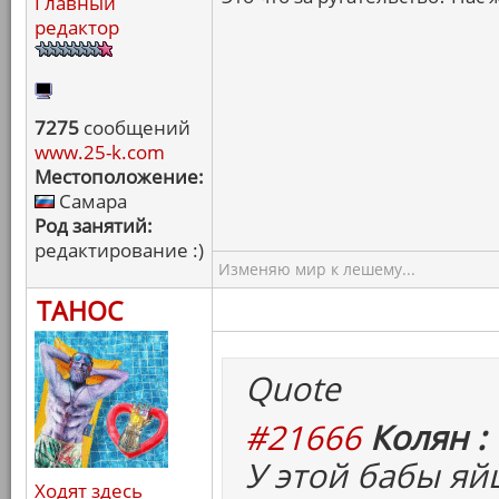
Главный
редактор
7275
сообщений
www.25-k.com
Местоположение:
Самара
Род занятий:
редактирование :)
Изменяю мир к лешему...
ТАНОС
Quote
#21666
Колян :
У этой бабы яй
Ходят здесь