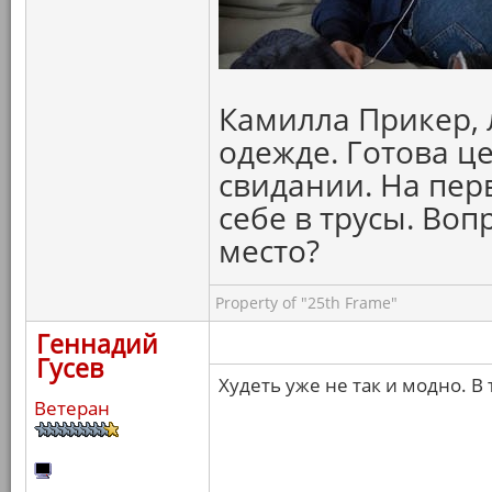
Камилла Прикер, 
одежде. Готова ц
свидании. На пер
себе в трусы. Воп
место?
Property of "25th Frame"
Геннадий
Гусев
Худеть уже не так и модно. В
Ветеран