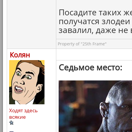
Посадите таких же
получатся злодеи
завалил, даже не 
Property of "25th Frame"
Колян
Седьмое место:
Ходят здесь
всякие