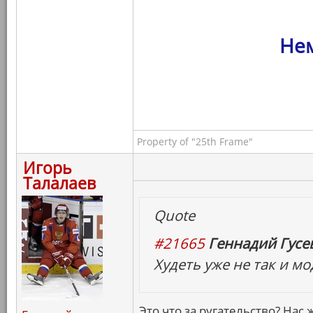
Нем
Property of "25th Frame"
Игорь
Талалаев
Quote
#21665
Геннадий Гусев
Худеть уже не так и м
Это что за ругательство? Нас