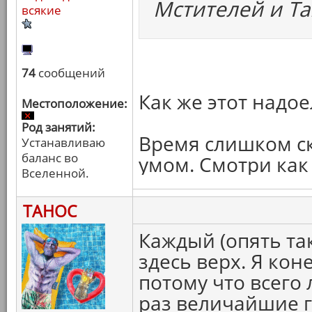
Мстителей и Та
всякие
74
сообщений
Как же этот надо
Местоположение:
Род занятий:
Время слишком ск
Устанавливаю
баланс во
умом. Смотри как
Вселенной.
ТАНОС
Каждый (опять та
здесь верх. Я кон
потому что всего
раз величайшие г