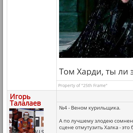
Том Харди, ты ли 
Property of "25th Frame"
Игорь
Талалаев
№4 - Веном курильщика.
А по лучшему злодею сомнени
сцене отмутузить Халка - это 