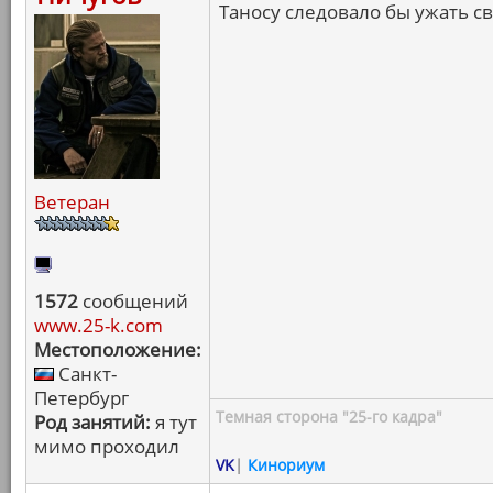
Таносу следовало бы ужать св
Ветеран
1572
сообщений
www.25-k.com
Местоположение:
Санкт-
Петербург
Темная сторона "25-го кадра"
Род занятий:
я тут
мимо проходил
VK
|
Кинориум