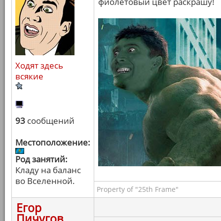
фиолетовый цвет раскрашу!
Ходят здесь
всякие
93
сообщений
Местоположение:
Род занятий:
Кладу на баланс
во Вселенной.
Property of "25th Frame"
Егор
Пичугов