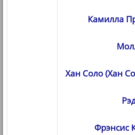
Камилла Пр
Мол
Хан Соло (Хан С
Рэ
Фрэнсис К