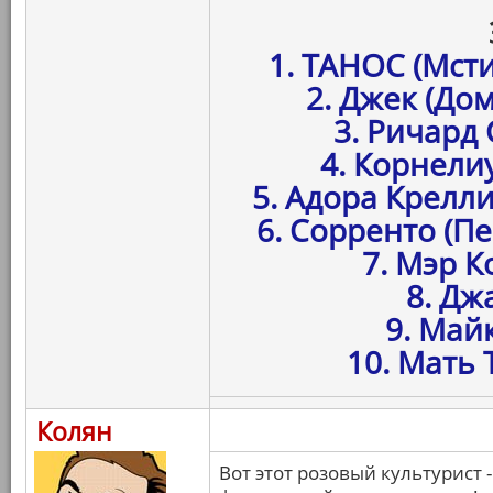
1. ТАНОС (Мст
2. Джек (До
3. Ричард
4. Корнелиу
5. Адора Крелли
6. Сорренто (П
7. Мэр К
8. Дж
9. Май
10. Мать 
Колян
Вот этот розовый культурист 