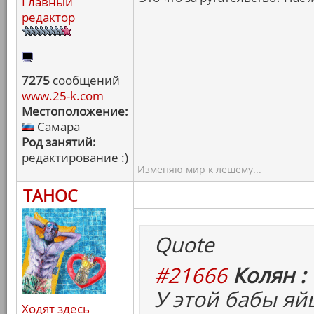
Главный
редактор
7275
сообщений
www.25-k.com
Местоположение:
Самара
Род занятий:
редактирование :)
Изменяю мир к лешему...
ТАНОС
Quote
#21666
Колян :
У этой бабы яй
Ходят здесь