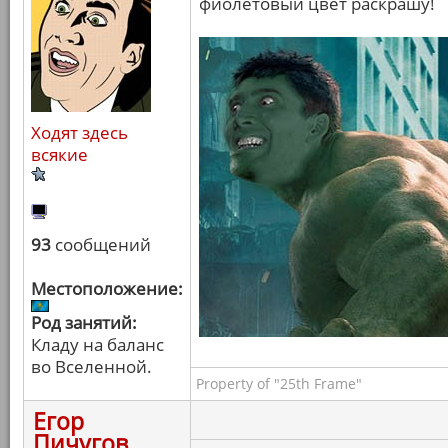
фиолетовый цвет раскрашу!
Ходят здесь
всякие
93
сообщений
Местоположение:
Род занятий:
Кладу на баланс
во Вселенной.
Property of "25th Frame"
Егор
Пичугов