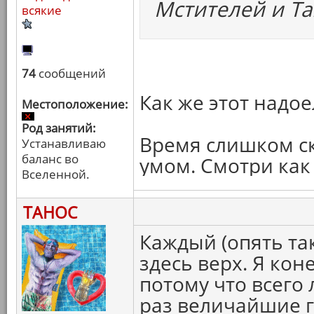
Мстителей и Та
всякие
74
сообщений
Как же этот надо
Местоположение:
Род занятий:
Время слишком ск
Устанавливаю
баланс во
умом. Смотри как
Вселенной.
ТАНОС
Каждый (опять та
здесь верх. Я кон
потому что всего
раз величайшие г