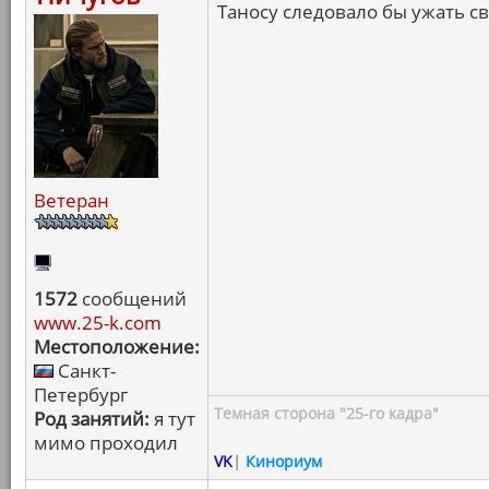
Таносу следовало бы ужать св
Ветеран
1572
сообщений
www.25-k.com
Местоположение:
Санкт-
Петербург
Темная сторона "25-го кадра"
Род занятий:
я тут
мимо проходил
VK
|
Кинориум