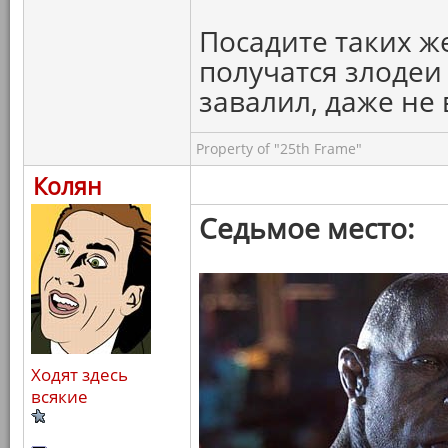
Посадите таких же
получатся злодеи
завалил, даже не 
Property of "25th Frame"
Колян
Седьмое место:
Ходят здесь
всякие