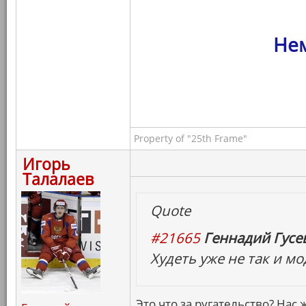
Нем
Property of "25th Frame"
Игорь
Талалаев
Quote
#21665
Геннадий Гусев
Худеть уже не так и м
Это что за ругательство? Нас