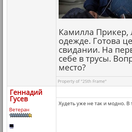
Камилла Прикер, 
одежде. Готова ц
свидании. На пер
себе в трусы. Воп
место?
Property of "25th Frame"
Геннадий
Гусев
Худеть уже не так и модно. В
Ветеран