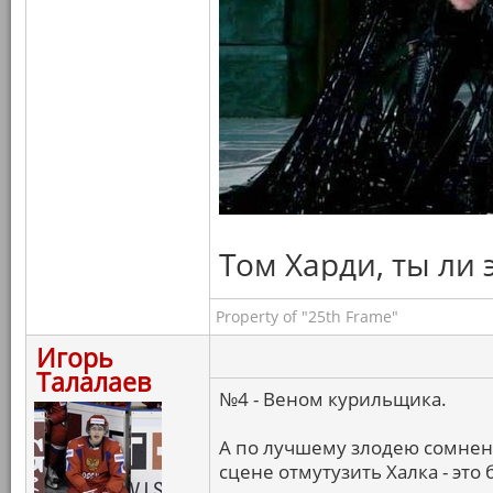
Том Харди, ты ли 
Property of "25th Frame"
Игорь
Талалаев
№4 - Веном курильщика.
А по лучшему злодею сомнени
сцене отмутузить Халка - это 