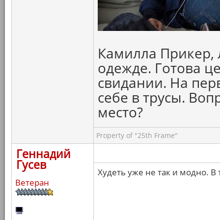
Камилла Прикер, 
одежде. Готова ц
свидании. На пер
себе в трусы. Воп
место?
Property of "25th Frame"
Геннадий
Гусев
Худеть уже не так и модно. В
Ветеран