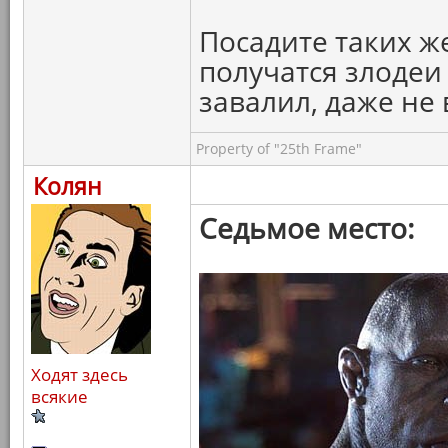
Посадите таких же
получатся злодеи
завалил, даже не 
Property of "25th Frame"
Колян
Седьмое место:
Ходят здесь
всякие