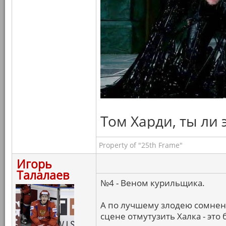
Том Харди, ты ли 
Property of "25th Frame"
Игорь
Талалаев
№4 - Веном курильщика.
А по лучшему злодею сомнени
сцене отмутузить Халка - это 