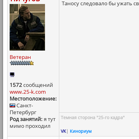
Таносу следовало бы ужать св
Ветеран
1572
сообщений
www.25-k.com
Местоположение:
Санкт-
Петербург
Темная сторона "25-го кадра"
Род занятий:
я тут
мимо проходил
VK
|
Кинориум