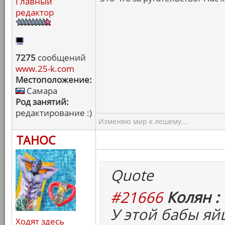
Главный
редактор
7275
сообщений
www.25-k.com
Местоположение:
Самара
Род занятий:
редактирование :)
Изменяю мир к лешему...
ТАНОС
Quote
#21666
Колян :
У этой бабы яй
Ходят здесь