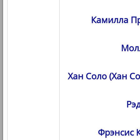
Камилла Пр
Мол
Хан Соло (Хан С
Рэ
Фрэнсис К