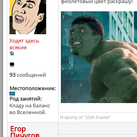
фиолетовый цвет раскрашу!
Ходят здесь
всякие
93
сообщений
Местоположение:
Род занятий:
Кладу на баланс
во Вселенной.
Property of "25th Frame"
Егор
Пичугов