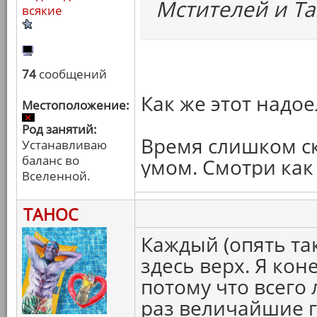
Мстителей и Та
всякие
74
сообщений
Как же этот надо
Местоположение:
Род занятий:
Время слишком ск
Устанавливаю
баланс во
умом. Смотри как
Вселенной.
ТАНОС
Каждый (опять та
здесь верх. Я кон
потому что всего
раз величайшие г