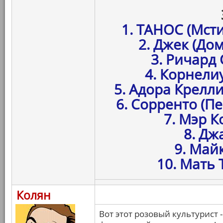
1. ТАНОС (Мст
2. Джек (До
3. Ричард
4. Корнелиу
5. Адора Крелли
6. Сорренто (П
7. Мэр К
8. Дж
9. Май
10. Мать 
Колян
Вот этот розовый культурист 