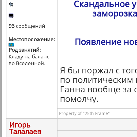
Скандальное у
заморозка
93
сообщений
Местоположение:
Появление но
Род занятий:
Кладу на баланс
во Вселенной.
Я бы поржал с тог
по политическим 
Ганна вообще за с
помолчу.
Property of "25th Frame"
Игорь
Талалаев