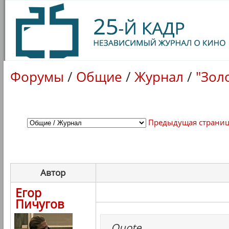
Форумы
/
Общие
/
Журнал
/
"Зол
Предыдущая страни
Автор
Егор
Пичугов
Quote