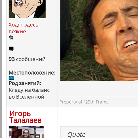
Ходят здесь
всякие
93
сообщений
Местоположение:
Род занятий:
Кладу на баланс
во Вселенной.
Property of "25th Frame"
Игорь
Талалаев
Quote