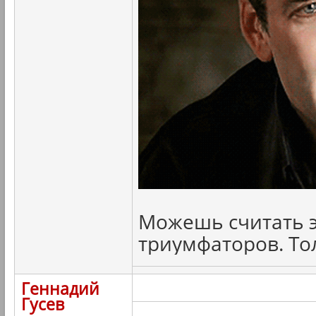
Можешь считать э
триумфаторов. То
Геннадий
Гусев