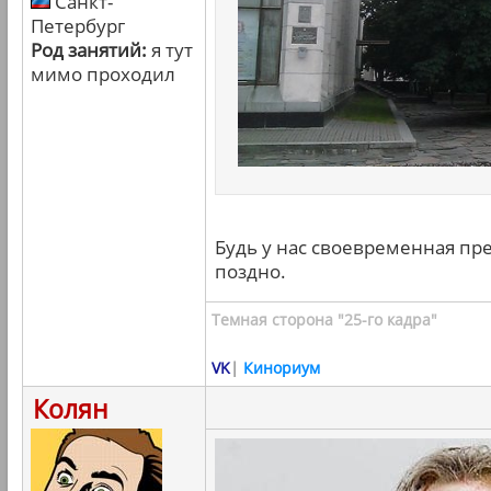
Санкт-
Петербург
Род занятий:
я тут
мимо проходил
Будь у нас своевременная пре
поздно.
Темная сторона "25-го кадра"
VK
|
Кинориум
Колян