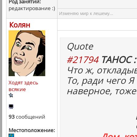
Род занятий:
редактирование :)
Изменяю мир к лешему...
Колян
Quote
#21794
ТАНОС :
Что ж, отклады
То, ради чего Я
Ходят здесь
наверное, тоже
всякие
93
сообщений
Местоположение:
Дом, ко