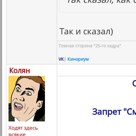
Так и сказал)
Темная сторона "25-го кадра"
VK
|
Кинориум
Колян
Запрет "С
Ходят здесь
всякие