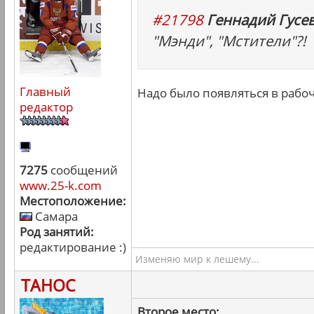
#21798
Геннадий Гусев
"Мэнди", "Мстители"?!
Главный
Надо было появляться в рабоч
редактор
7275
сообщений
www.25-k.com
Местоположение:
Самара
Род занятий:
редактирование :)
Изменяю мир к лешему...
ТАНОС
Второе место: