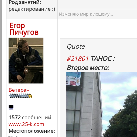
Род занятий:
редактирование :)
Изменяю мир к лешему...
Егор
Пичугов
Quote
#21801
ТАНОС :
Второе место:
Ветеран
1572
сообщений
www.25-k.com
Местоположение: