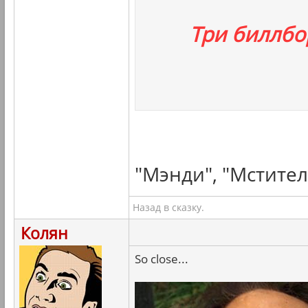
Три биллбо
"Мэнди", "Мстител
Назад в сказку.
Колян
So close...