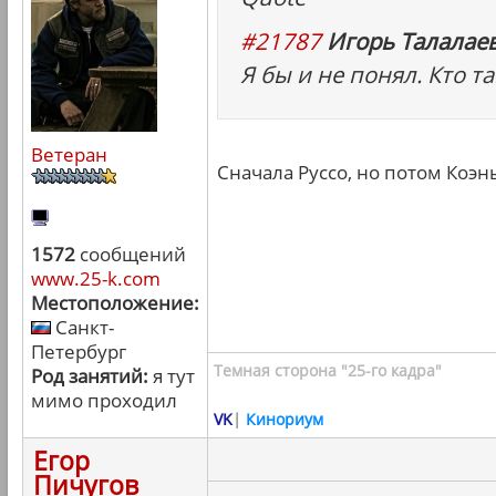
#21787
Игорь Талалаев
Я бы и не понял. Кто т
Ветеран
Сначала Руссо, но потом Коэн
1572
сообщений
www.25-k.com
Местоположение:
Санкт-
Петербург
Темная сторона "25-го кадра"
Род занятий:
я тут
мимо проходил
VK
|
Кинориум
Егор
Пичугов