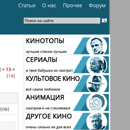
Статьи
О нас
Прочее
Форум
]
>
13
<
[
14
]
са(ов)