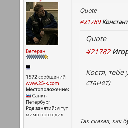
Quote
#21789
Констант
Quote
#21782
Игор
Ветеран
Костя, тебе
1572
сообщений
станет)
www.25-k.com
Местоположение:
Санкт-
Петербург
Род занятий:
я тут
мимо проходил
Так сказал, как б