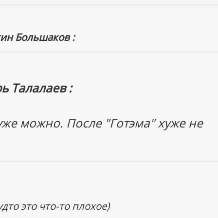
ин Большаков :
ь Талалаев :
 уже можно. После "Готэма" хуже не
удто это что-то плохое)