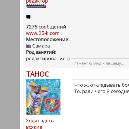
редактор
7275
сообщений
www.25-k.com
Местоположение:
Самара
Род занятий:
редактирование :)
Изменяю мир к лешему...
ТАНОС
Что ж, откладывать бо
То, ради чего Я сегодн
Ходят здесь
всякие