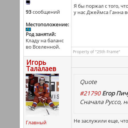
Я бы поржал с того, ч
93
сообщений
у нас Джеймса Ганна в
Местоположение:
Род занятий:
Кладу на баланс
во Вселенной.
Property of "25th Frame"
Игорь
Талалаев
Quote
#21790
Егор Пичу
Сначала Руссо, н
Не заслужили еще, что
Главный