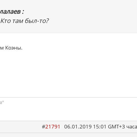
лалаев :
 Кто там был-то?
ом Коэны.
а"
#
21791
06.01.2019 15:01 GMT+3 ча