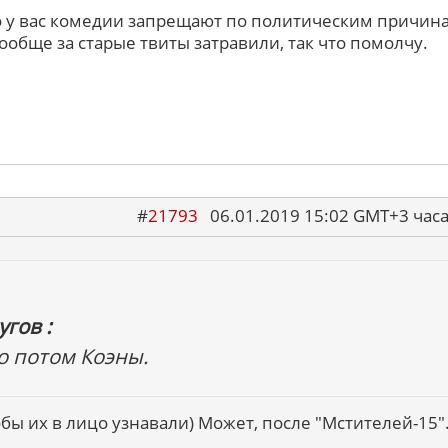
то у вас комедии запрещают по политическим причина
ообще за старые твиты затравили, так что помолчу.
#
21793
06.01.2019 15:02 GMT+3 ча
гов :
о потом Коэны.
бы их в лицо узнавали) Может, после "Мстителей-15".