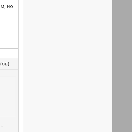
м, но
са(ов)
..