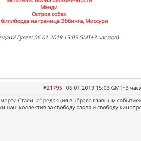
Мстители: Война бесконечности
Мэнди
Остров собак
 биллборда на границе Эббинга, Миссури
надий Гусев: 06.01.2019 15:05 GMT+3 часа(ов)
#
21795
06.01.2019 15:03 GMT+3 ча
"Смерти Сталина" редакция выбрала главным событием
аки наш коллектив за свободу слова и свободу кинопро