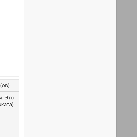
са(ов)
. Это
ката)