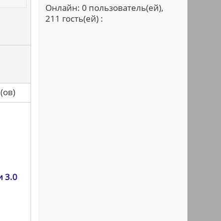
Онлайн: 0 пользователь(ей),
211 гость(ей) :
са(ов)
 3.0