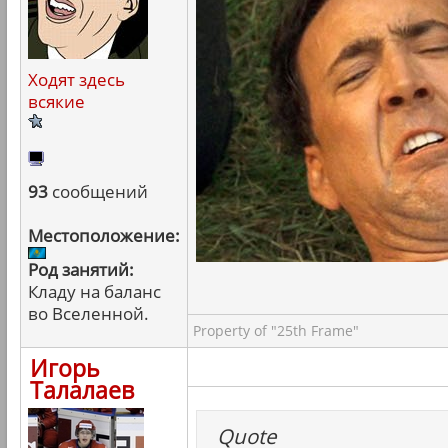
Ходят здесь
всякие
93
сообщений
Местоположение:
Род занятий:
Кладу на баланс
во Вселенной.
Property of "25th Frame"
Игорь
Талалаев
Quote