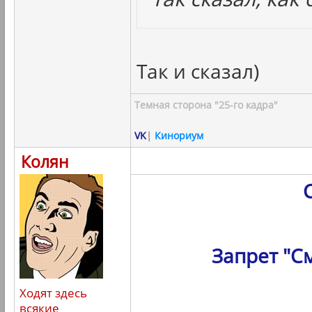
Так и сказал)
Темная сторона "25-го кадра"
VK
|
Кинориум
Колян
Запрет "С
Ходят здесь
всякие