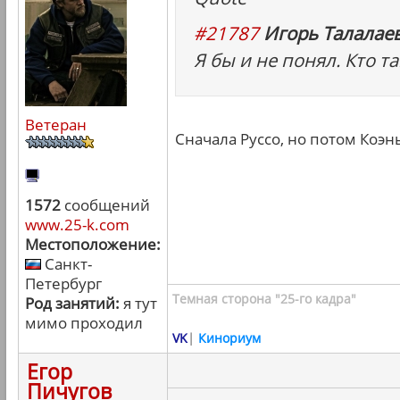
#21787
Игорь Талалаев
Я бы и не понял. Кто т
Ветеран
Сначала Руссо, но потом Коэн
1572
сообщений
www.25-k.com
Местоположение:
Санкт-
Петербург
Темная сторона "25-го кадра"
Род занятий:
я тут
мимо проходил
VK
|
Кинориум
Егор
Пичугов