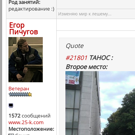
Род занятий:
редактирование :)
Изменяю мир к лешему...
Егор
Пичугов
Quote
#21801
ТАНОС :
Второе место:
Ветеран
1572
сообщений
www.25-k.com
Местоположение: