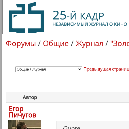
Форумы
/
Общие
/
Журнал
/
"Зол
Предыдущая страни
Автор
Егор
Пичугов
Quote