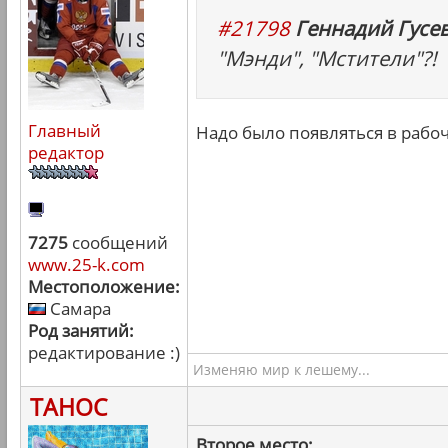
#21798
Геннадий Гусев
"Мэнди", "Мстители"?!
Главный
Надо было появляться в рабоч
редактор
7275
сообщений
www.25-k.com
Местоположение:
Самара
Род занятий:
редактирование :)
Изменяю мир к лешему...
ТАНОС
Второе место: