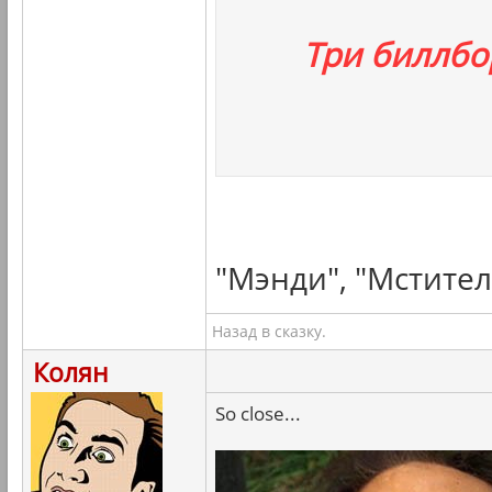
Три биллбо
"Мэнди", "Мстител
Назад в сказку.
Колян
So close...