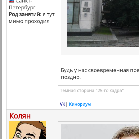
Санкт-
Петербург
Род занятий:
я тут
мимо проходил
Будь у нас своевременная пре
поздно.
Темная сторона "25-го кадра"
VK
|
Кинориум
Колян