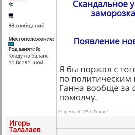
Скандальное у
заморозка
93
сообщений
Местоположение:
Появление но
Род занятий:
Кладу на баланс
во Вселенной.
Я бы поржал с тог
по политическим 
Ганна вообще за с
помолчу.
Property of "25th Frame"
Игорь
Талалаев