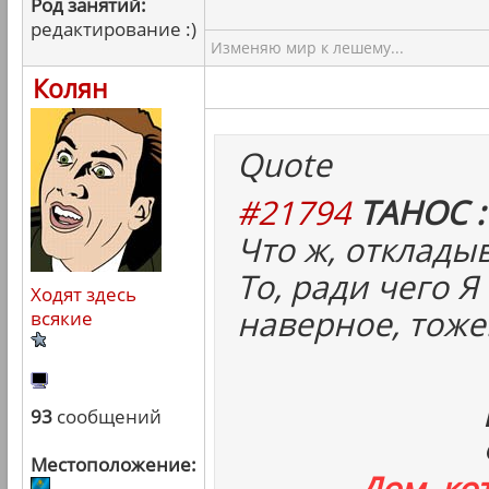
Род занятий:
редактирование :)
Изменяю мир к лешему...
Колян
Quote
#21794
ТАНОС :
Что ж, отклады
То, ради чего Я
Ходят здесь
наверное, тоже
всякие
93
сообщений
Местоположение:
Дом, ко