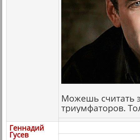
Можешь считать э
триумфаторов. То
Геннадий
Гусев