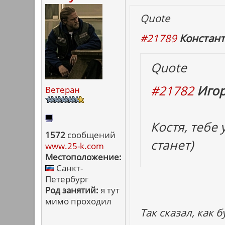
Quote
#21789
Констант
Quote
#21782
Игор
Ветеран
Костя, тебе
1572
сообщений
станет)
www.25-k.com
Местоположение:
Санкт-
Петербург
Род занятий:
я тут
мимо проходил
Так сказал, как б