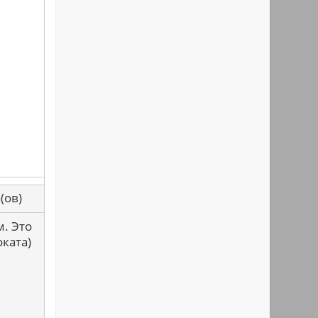
са(ов)
. Это
ката)