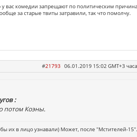
то у вас комедии запрещают по политическим причина
ообще за старые твиты затравили, так что помолчу.
#
21793
06.01.2019 15:02 GMT+3 ча
гов :
о потом Коэны.
бы их в лицо узнавали) Может, после "Мстителей-15".