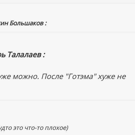
ин Большаков :
ь Талалаев :
 уже можно. После "Готэма" хуже не
удто это что-то плохое)