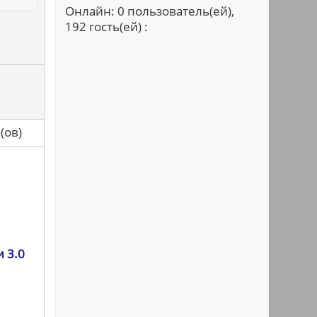
Онлайн: 0 пользователь(ей),
192 гость(ей) :
са(ов)
 3.0