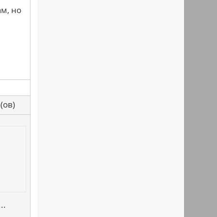
м, но
са(ов)
..