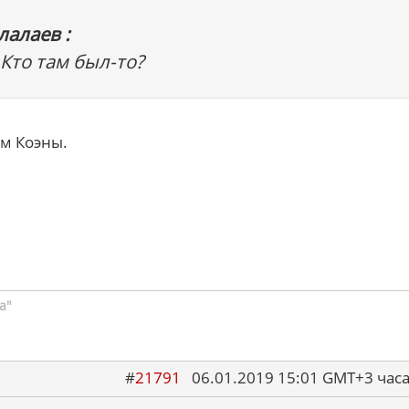
лалаев :
 Кто там был-то?
ом Коэны.
а"
#
21791
06.01.2019 15:01 GMT+3 ча