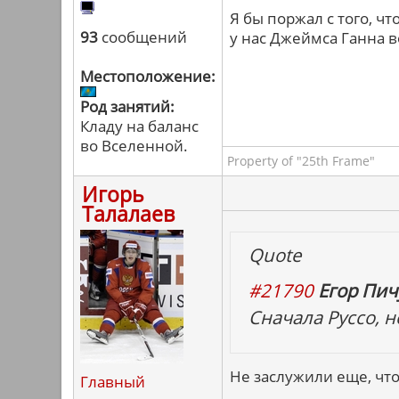
Я бы поржал с того, ч
93
сообщений
у нас Джеймса Ганна в
Местоположение:
Род занятий:
Кладу на баланс
во Вселенной.
Property of "25th Frame"
Игорь
Талалаев
Quote
#21790
Егор Пичу
Сначала Руссо, н
Не заслужили еще, что
Главный