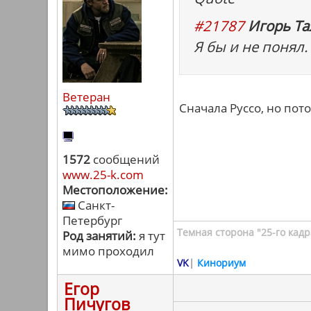
#21787
Игорь Та
Я бы и не понял.
Ветеран
Сначала Руссо, но пот
1572
сообщений
www.25-k.com
Местоположение:
Санкт-
Петербург
Темная сторона "25-го кадр
Род занятий:
я тут
мимо проходил
VK
|
Кинориум
Егор
Пичугов