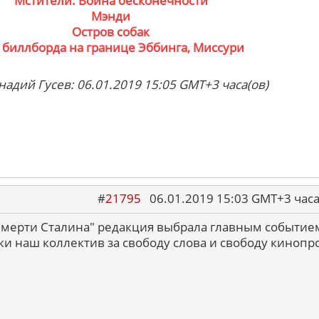
Мстители: Война бесконечности
Мэнди
Остров собак
 биллборда на границе Эббинга, Миссури
надий Гусев: 06.01.2019 15:05 GMT+3 часа(ов)
#
21795
06.01.2019 15:03 GMT+3 ча
"Смерти Сталина" редакция выбрала главным событием
аки наш коллектив за свободу слова и свободу кинопро