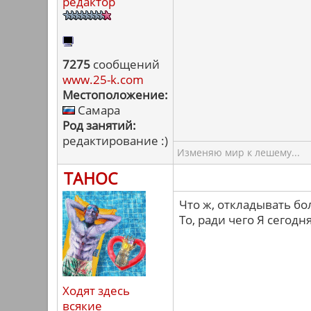
редактор
7275
сообщений
www.25-k.com
Местоположение:
Самара
Род занятий:
редактирование :)
Изменяю мир к лешему...
ТАНОС
Что ж, откладывать бо
То, ради чего Я сегодн
Ходят здесь
всякие