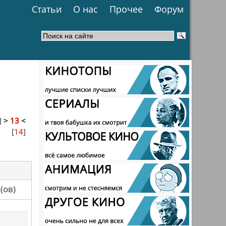
Статьи
О нас
Прочее
Форум
]
>
13
<
[
14
]
са(ов)