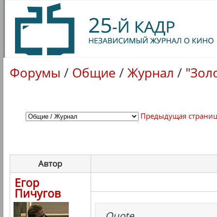
Форумы
/
Общие
/
Журнал
/
"Зол
Предыдущая страни
Автор
Егор
Пичугов
Quote