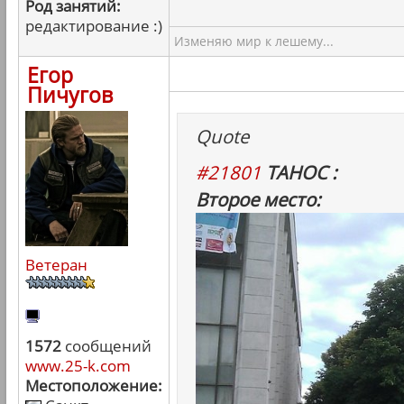
Род занятий:
редактирование :)
Изменяю мир к лешему...
Егор
Пичугов
Quote
#21801
ТАНОС :
Второе место:
Ветеран
1572
сообщений
www.25-k.com
Местоположение: