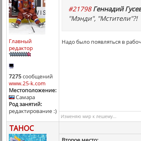
#21798
Геннадий Гусев
"Мэнди", "Мстители"?!
Главный
Надо было появляться в рабоч
редактор
7275
сообщений
www.25-k.com
Местоположение:
Самара
Род занятий:
редактирование :)
Изменяю мир к лешему...
ТАНОС
Второе место: