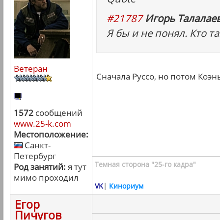
#21787
Игорь Талалаев
Я бы и не понял. Кто т
Ветеран
Сначала Руссо, но потом Коэн
1572
сообщений
www.25-k.com
Местоположение:
Санкт-
Петербург
Темная сторона "25-го кадра"
Род занятий:
я тут
мимо проходил
VK
|
Кинориум
Егор
Пичугов