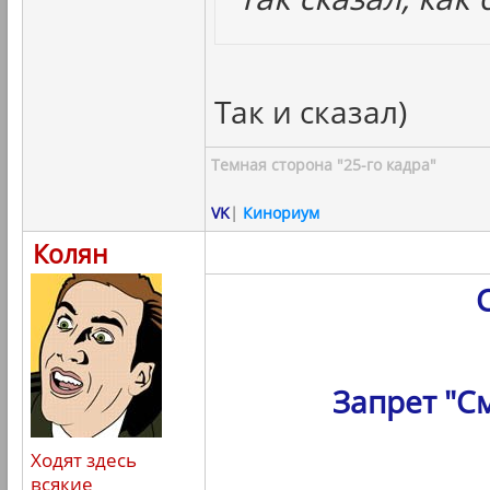
Так и сказал)
Темная сторона "25-го кадра"
VK
|
Кинориум
Колян
Запрет "С
Ходят здесь
всякие