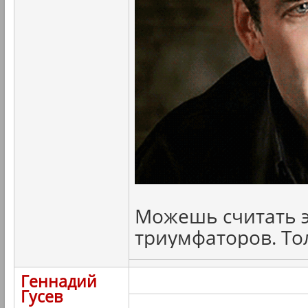
Можешь считать э
триумфаторов. То
Геннадий
Гусев