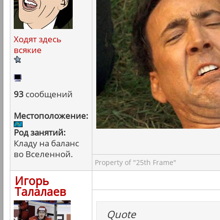
Ходят здесь
всякие
93
сообщений
Местоположение:
Род занятий:
Кладу на баланс
во Вселенной.
Property of "25th Frame"
Игорь
Талалаев
Quote