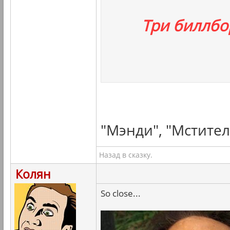
Три биллбо
"Мэнди", "Мстител
Назад в сказку.
Колян
So close...