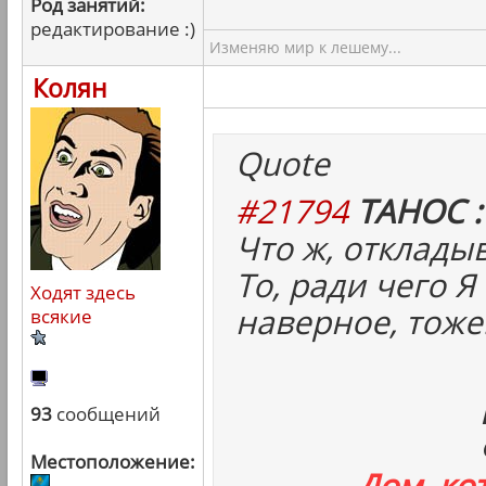
Род занятий:
редактирование :)
Изменяю мир к лешему...
Колян
Quote
#21794
ТАНОС :
Что ж, отклады
То, ради чего Я
Ходят здесь
наверное, тоже
всякие
93
сообщений
Местоположение:
Дом, ко