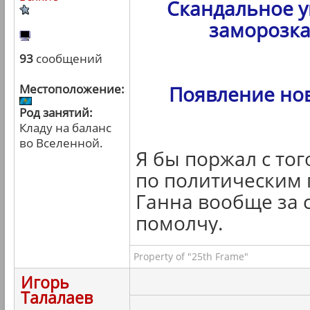
Скандальное у
заморозка
93
сообщений
Местоположение:
Появление но
Род занятий:
Кладу на баланс
во Вселенной.
Я бы поржал с тог
по политическим 
Ганна вообще за с
помолчу.
Property of "25th Frame"
Игорь
Талалаев