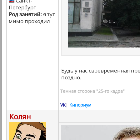
Санкт-
Петербург
Род занятий:
я тут
мимо проходил
Будь у нас своевременная пре
поздно.
Темная сторона "25-го кадра"
VK
|
Кинориум
Колян