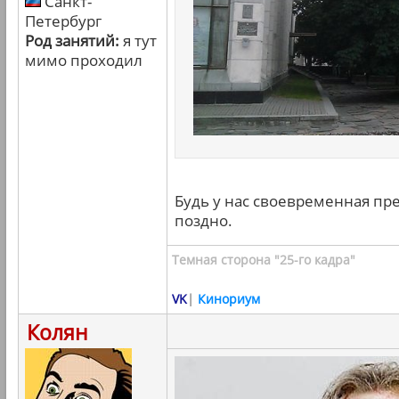
Санкт-
Петербург
Род занятий:
я тут
мимо проходил
Будь у нас своевременная пре
поздно.
Темная сторона "25-го кадра"
VK
|
Кинориум
Колян