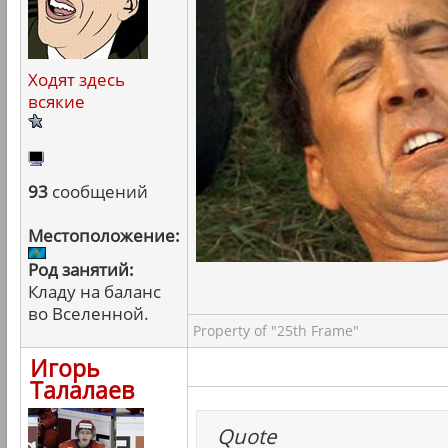
Ходят здесь
всякие
93
сообщений
Местоположение:
Род занятий:
Кладу на баланс
во Вселенной.
Property of "25th Frame"
Игорь
Талалаев
Quote