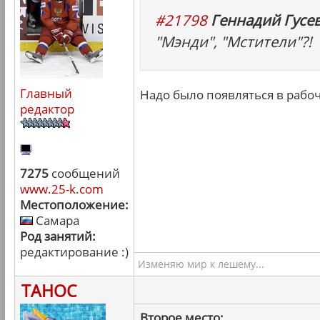
#21798
Геннадий Гусев
"Мэнди", "Мстители"?!
Главный
Надо было появляться в рабоч
редактор
7275
сообщений
www.25-k.com
Местоположение:
Самара
Род занятий:
редактирование :)
Изменяю мир к лешему...
ТАНОС
Второе место: