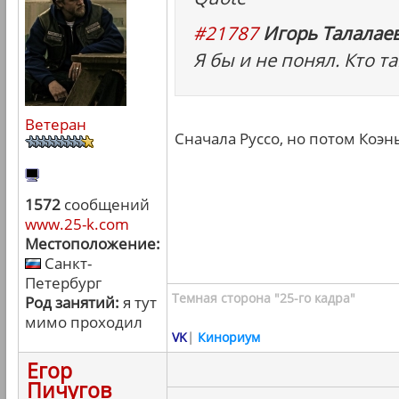
#21787
Игорь Талалаев
Я бы и не понял. Кто т
Ветеран
Сначала Руссо, но потом Коэн
1572
сообщений
www.25-k.com
Местоположение:
Санкт-
Петербург
Темная сторона "25-го кадра"
Род занятий:
я тут
мимо проходил
VK
|
Кинориум
Егор
Пичугов