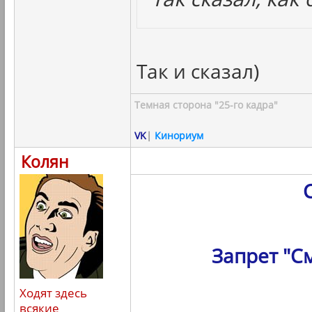
Так и сказал)
Темная сторона "25-го кадра"
VK
|
Кинориум
Колян
Запрет "С
Ходят здесь
всякие