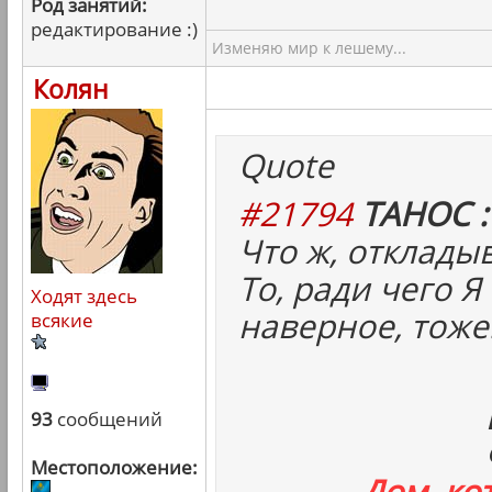
Род занятий:
редактирование :)
Изменяю мир к лешему...
Колян
Quote
#21794
ТАНОС :
Что ж, отклады
То, ради чего Я
Ходят здесь
наверное, тоже
всякие
93
сообщений
Местоположение:
Дом, ко