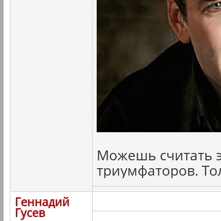
Можешь считать э
триумфаторов. То
Геннадий
Гусев