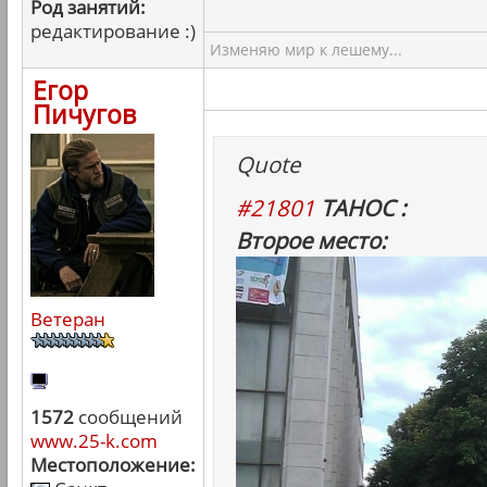
Род занятий:
редактирование :)
Изменяю мир к лешему...
Егор
Пичугов
Quote
#21801
ТАНОС :
Второе место:
Ветеран
1572
сообщений
www.25-k.com
Местоположение: