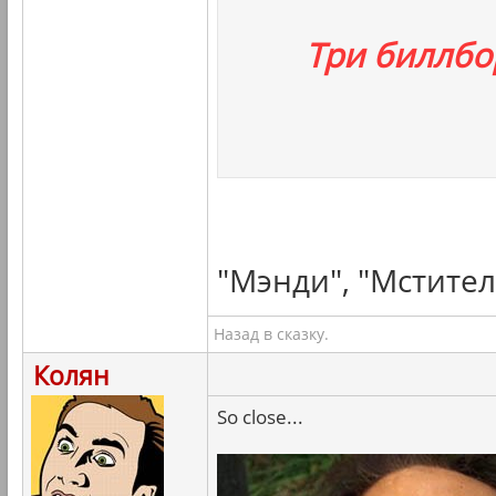
Три биллбо
"Мэнди", "Мстител
Назад в сказку.
Колян
So close...