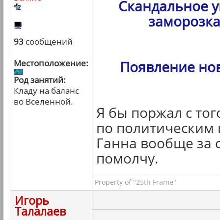
Скандальное у
заморозка
93
сообщений
Местоположение:
Появление но
Род занятий:
Кладу на баланс
во Вселенной.
Я бы поржал с тог
по политическим 
Ганна вообще за с
помолчу.
Property of "25th Frame"
Игорь
Талалаев