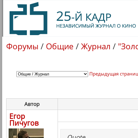
Форумы
/
Общие
/
Журнал
/
"Зол
Предыдущая страни
Автор
Егор
Пичугов
Quote