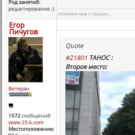
Род занятий:
редактирование :)
Изменяю мир к лешему...
Егор
Пичугов
Quote
#21801
ТАНОС :
Второе место:
Ветеран
1572
сообщений
www.25-k.com
Местоположение: