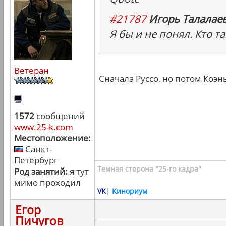
#21787
Игорь Талалаев
Я бы и не понял. Кто т
Ветеран
Сначала Руссо, но потом Коэн
1572
сообщений
www.25-k.com
Местоположение:
Санкт-
Петербург
Темная сторона "25-го кадра"
Род занятий:
я тут
мимо проходил
VK
|
Кинориум
Егор
Пичугов