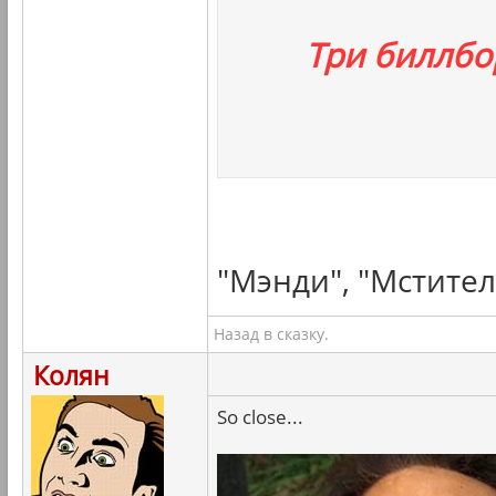
Три биллбо
"Мэнди", "Мстител
Назад в сказку.
Колян
So close...