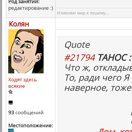
Род занятий:
редактирование :)
Изменяю мир к лешему...
Колян
Quote
#21794
ТАНОС :
Что ж, отклады
То, ради чего Я
Ходят здесь
наверное, тоже
всякие
93
сообщений
Местоположение:
Дом, ко