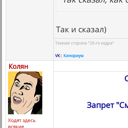
Так и сказал)
Темная сторона "25-го кадра"
VK
|
Кинориум
Колян
Запрет "С
Ходят здесь
всякие