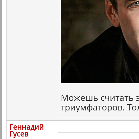
Можешь считать э
триумфаторов. То
Геннадий
Гусев