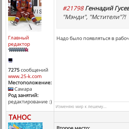
#21798
Геннадий Гусев
"Мэнди", "Мстители"?!
Главный
Надо было появляться в рабоч
редактор
7275
сообщений
www.25-k.com
Местоположение:
Самара
Род занятий:
редактирование :)
Изменяю мир к лешему...
ТАНОС
Второе место: