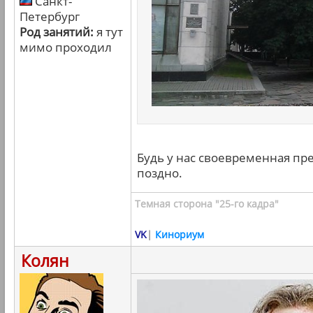
Санкт-
Петербург
Род занятий:
я тут
мимо проходил
Будь у нас своевременная пре
поздно.
Темная сторона "25-го кадра"
VK
|
Кинориум
Колян