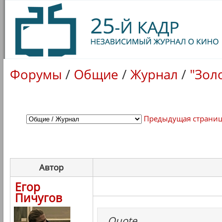
Форумы
/
Общие
/
Журнал
/
"Зол
Предыдущая страни
Автор
Егор
Пичугов
Quote