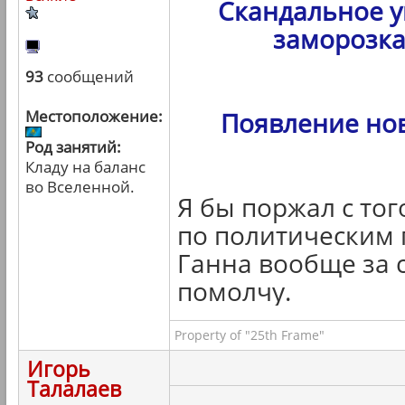
Скандальное у
заморозка
93
сообщений
Местоположение:
Появление но
Род занятий:
Кладу на баланс
во Вселенной.
Я бы поржал с тог
по политическим 
Ганна вообще за с
помолчу.
Property of "25th Frame"
Игорь
Талалаев