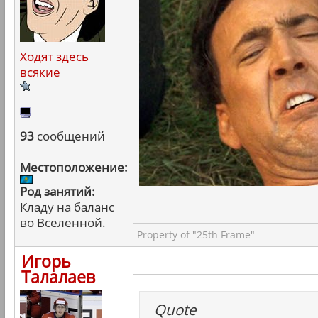
Ходят здесь
всякие
93
сообщений
Местоположение:
Род занятий:
Кладу на баланс
во Вселенной.
Property of "25th Frame"
Игорь
Талалаев
Quote