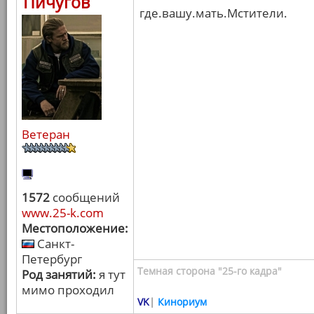
Пичугов
где.вашу.мать.Мстители.
Ветеран
1572
сообщений
www.25-k.com
Местоположение:
Санкт-
Петербург
Темная сторона "25-го кадра"
Род занятий:
я тут
мимо проходил
VK
|
Кинориум