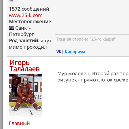
1572
сообщений
www.25-k.com
Местоположение:
Санкт-
Петербург
Темная сторона "25-го кадра"
Род занятий:
я тут
мимо проходил
VK
|
Кинориум
Игорь
Талалаев
Мур молодец. Второй раз пор
рисунок - прямо глоток свеже
Главный