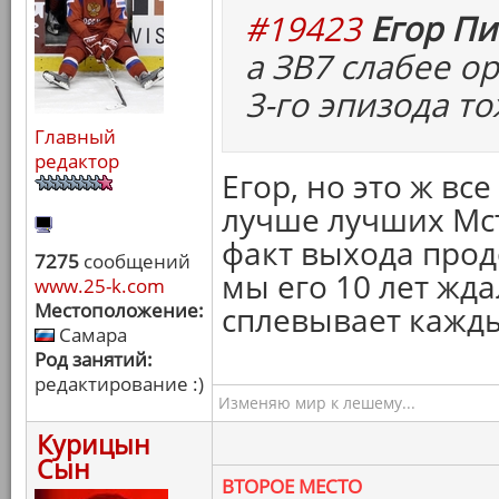
#19423
Егор Пи
а ЗВ7 слабее о
3-го эпизода то
Главный
редактор
Егор, но это ж вс
лучше лучших Мсти
факт выхода прод
7275
сообщений
мы его 10 лет жд
www.25-k.com
Местоположение:
сплевывает кажды
Самара
Род занятий:
редактирование :)
Изменяю мир к лешему...
Курицын
Сын
ВТОРОЕ МЕСТО