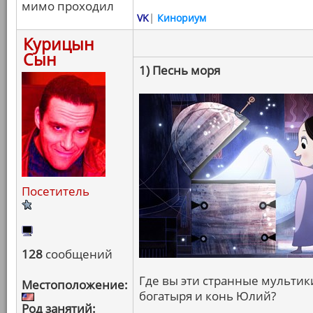
мимо проходил
VK
|
Кинориум
Курицын
Сын
1) Песнь моря
Посетитель
128
сообщений
Где вы эти странные мультики
Местоположение:
богатыря и конь Юлий?
Род занятий: