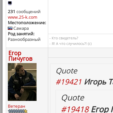
231
сообщений
www.25-k.com
Местоположение:
Самара
Род занятий:
- Кто свидетель?
Разнообразный
- Я! А что случилось?! (с)
Егор
Пичугов
Quote
#19421
Игорь Т
Quote
Ветеран
#19418
Егор 