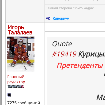
Темная сторона "25-го кадра"
VK
|
Кинориум
Игорь
Талалаев
Quote
#19419
Курицын
Претенденты
Главный
редактор
Ма
7275
сообщений