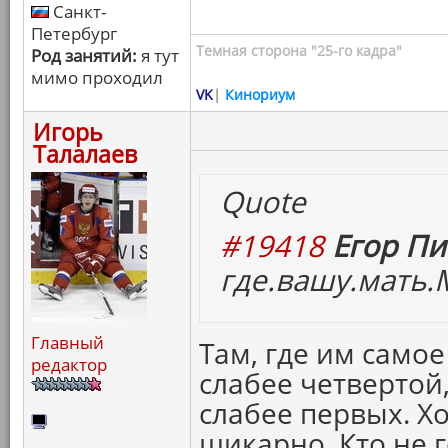
Санкт-
Петербург
Темная сторона "25-го кадра"
Род занятий:
я тут
мимо проходил
VK
|
Кинориум
Игорь
Талалаев
Quote
#19418
Егор Пи
где.вашу.мать.
Главный
Там, где им самое
редактор
слабее четвертой,
слабее первых. Х
шикарно. Кто не г