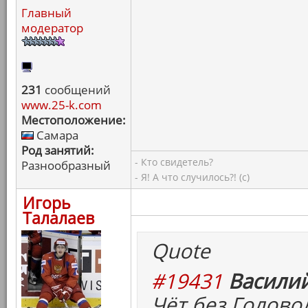
Главный
модератор
231
сообщений
www.25-k.com
Местоположение:
Самара
Род занятий:
- Кто свидетель?
Разнообразный
- Я! А что случилось?! (с)
Игорь
Талалаев
Quote
#19431
Василий
Чёт без Головол