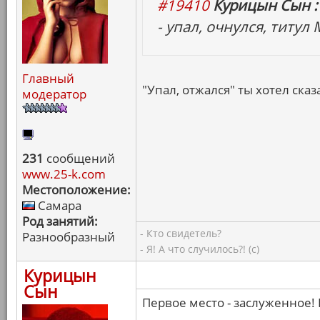
#19410
Курицын Сын :
- упал, очнулся, титул
Главный
"Упал, отжался" ты хотел сказа
модератор
231
сообщений
www.25-k.com
Местоположение:
Самара
Род занятий:
- Кто свидетель?
Разнообразный
- Я! А что случилось?! (с)
Курицын
Сын
Первое место - заслуженное! 