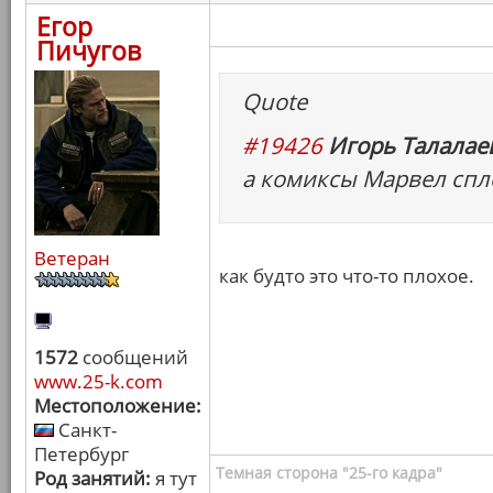
Егор
Пичугов
Quote
#19426
Игорь Талалаев
а комиксы Марвел спл
Ветеран
как будто это что-то плохое.
1572
сообщений
www.25-k.com
Местоположение:
Санкт-
Петербург
Темная сторона "25-го кадра"
Род занятий:
я тут