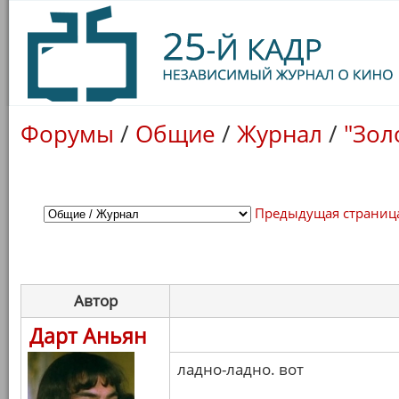
Форумы
/
Общие
/
Журнал
/
"Зол
Предыдущая страниц
Автор
Дарт Аньян
ладно-ладно. вот