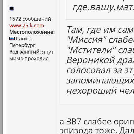
где.вашу.мат
1572
сообщений
www.25-k.com
Там, где им сам
Местоположение:
"Миссия" слабе
Санкт-
Петербург
"Мстители" сла
Род занятий:
я тут
Вероникой драл
мимо проходил
голосовал за эт
запоминающихс
нехороший чел
а ЗВ7 слабее ориг
эпизода тоже. Да