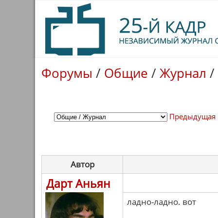
Форумы
/
Общие
/
Журнал
/
Предыдущая 
Автор
Дарт Аньян
ладно-ладно. вот