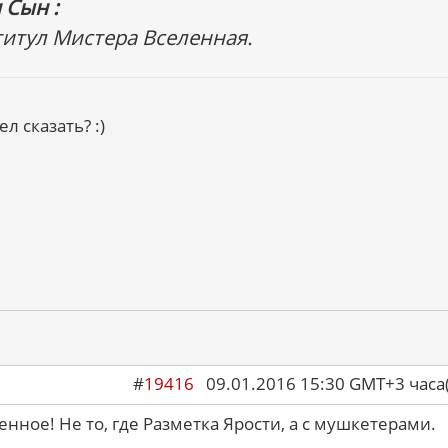
 Сын :
 титул Мистера Вселенная.
л сказать? :)
#
19416
09.01.2016 15:30 GMT+3 ча
енное! Не то, где Разметка Ярости, а с мушкетерами.