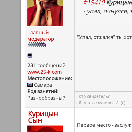
#19410
Курицын
- упал, очнулся,
Главный
"Упал, отжался" ты хоте
модератор
231
сообщений
www.25-k.com
Местоположение:
Самара
Род занятий:
- Кто свидетель?
Разнообразный
- Я! А что случилось?! (с)
Курицын
Сын
Первое место - заслуж