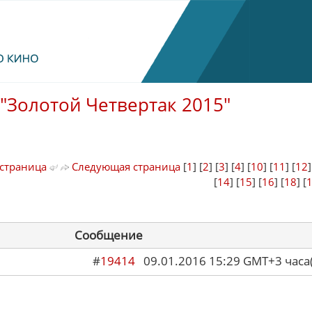
"Золотой Четвертак 2015"
страница
Следующая страница
[
1
] [
2
] [
3
] [
4
] [
10
] [
11
] [
12
[
14
] [
15
] [
16
] [
18
] [
Сообщение
#
19414
09.01.2016 15:29 GMT+3 ча