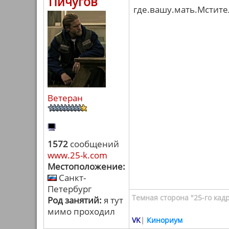
Пичугов
где.вашу.мать.Мстите
Ветеран
1572
сообщений
www.25-k.com
Местоположение:
Санкт-
Петербург
Темная сторона "25-го кад
Род занятий:
я тут
мимо проходил
VK
|
Кинориум