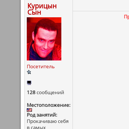
Курицын
Сын
П
Посетитель
128
сообщений
Местоположение:
Род занятий:
Прокачиваю себя
в самых