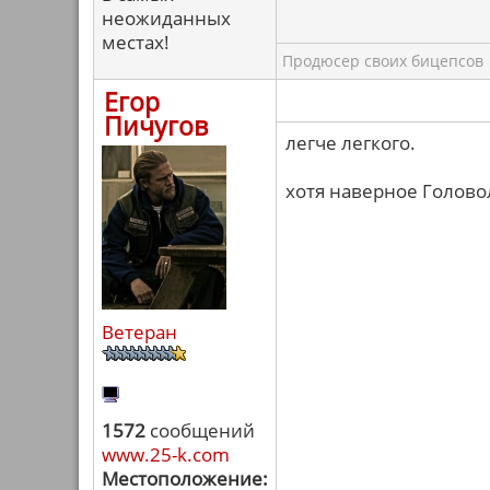
неожиданных
местах!
Продюсер своих бицепсов
Егор
Пичугов
легче легкого.
хотя наверное Голово
Ветеран
1572
сообщений
www.25-k.com
Местоположение: