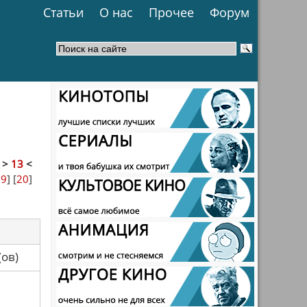
Статьи
О нас
Прочее
Форум
]
>
13
<
19
] [
20
]
са(ов)