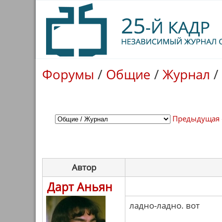
Форумы
/
Общие
/
Журнал
/
Предыдущая 
Автор
Дарт Аньян
ладно-ладно. вот