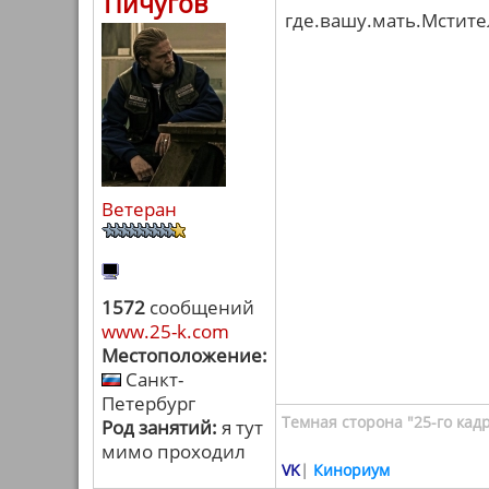
Пичугов
где.вашу.мать.Мстите
Ветеран
1572
сообщений
www.25-k.com
Местоположение:
Санкт-
Петербург
Темная сторона "25-го кад
Род занятий:
я тут
мимо проходил
VK
|
Кинориум