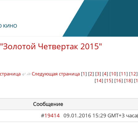
"Золотой Четвертак 2015"
страница
Следующая страница
[
1
] [
2
] [
3
] [
4
] [
10
] [
11
] [
12
[
14
] [
15
] [
16
] [
18
] [
Сообщение
#
19414
09.01.2016 15:29 GMT+3 ча