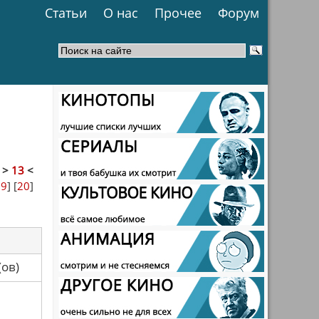
Статьи
О нас
Прочее
Форум
]
>
13
<
19
] [
20
]
са(ов)