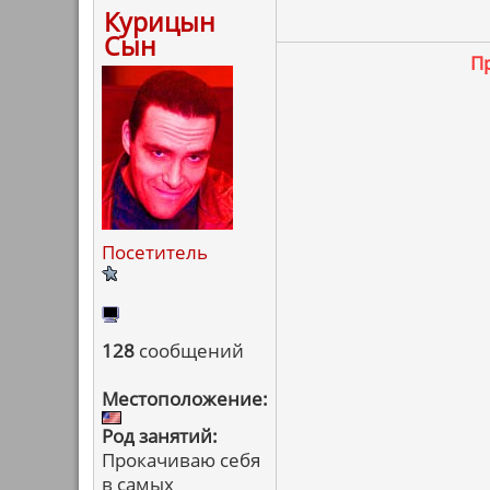
Курицын
Сын
П
Посетитель
128
сообщений
Местоположение:
Род занятий:
Прокачиваю себя
в самых