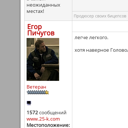
неожиданных
местах!
Продюсер своих бицепсов
Егор
Пичугов
легче легкого.
хотя наверное Голово
Ветеран
1572
сообщений
www.25-k.com
Местоположение: