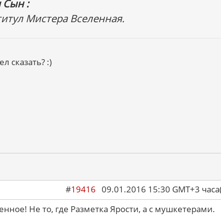
 Сын :
 титул Мистера Вселенная.
л сказать? :)
#
19416
09.01.2016 15:30 GMT+3 ча
енное! Не то, где Разметка Ярости, а с мушкетерами.