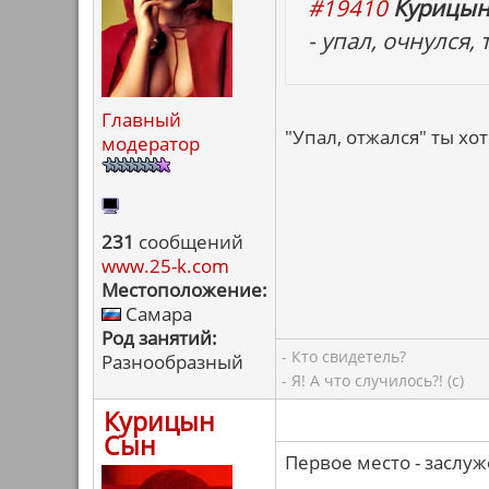
#19410
Курицын
- упал, очнулся,
Главный
"Упал, отжался" ты хоте
модератор
231
сообщений
www.25-k.com
Местоположение:
Самара
Род занятий:
- Кто свидетель?
Разнообразный
- Я! А что случилось?! (с)
Курицын
Сын
Первое место - заслуж