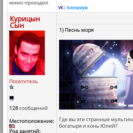
мимо проходил
VK
|
Кинориум
Курицын
Сын
1) Песнь моря
Посетитель
128
сообщений
Где вы эти странные мультики
Местоположение:
богатыря и конь Юлий?
Род занятий: