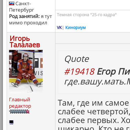
Санкт-
Петербург
Темная сторона "25-го кадра"
Род занятий:
я тут
мимо проходил
VK
|
Кинориум
Игорь
Талалаев
Quote
#19418
Егор Пи
где.вашу.мать.
Главный
Там, где им самое
редактор
слабее четвертой,
слабее первых. Х
шикарно. Кто не г