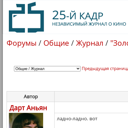
Форумы
/
Общие
/
Журнал
/
"Зол
Предыдущая страниц
Автор
Дарт Аньян
ладно-ладно. вот