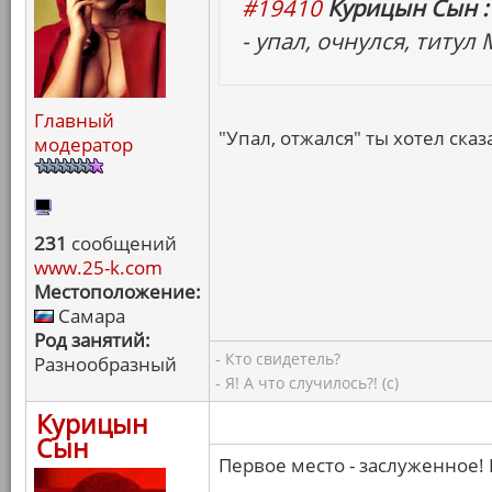
#19410
Курицын Сын :
- упал, очнулся, титул
Главный
"Упал, отжался" ты хотел сказа
модератор
231
сообщений
www.25-k.com
Местоположение:
Самара
Род занятий:
- Кто свидетель?
Разнообразный
- Я! А что случилось?! (с)
Курицын
Сын
Первое место - заслуженное! 