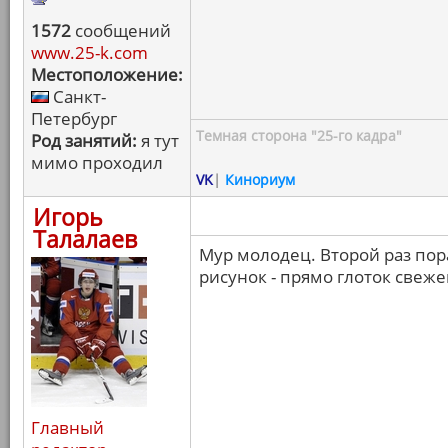
1572
сообщений
www.25-k.com
Местоположение:
Санкт-
Петербург
Темная сторона "25-го кадра"
Род занятий:
я тут
мимо проходил
VK
|
Кинориум
Игорь
Талалаев
Мур молодец. Второй раз пор
рисунок - прямо глоток свеже
Главный