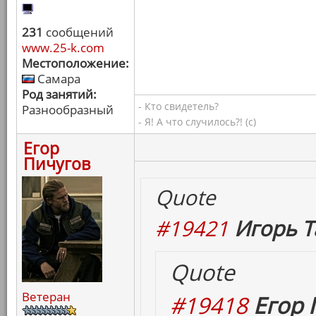
231
сообщений
www.25-k.com
Местоположение:
Самара
Род занятий:
- Кто свидетель?
Разнообразный
- Я! А что случилось?! (с)
Егор
Пичугов
Quote
#19421
Игорь Т
Quote
Ветеран
#19418
Егор 