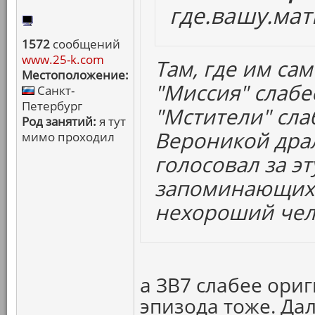
где.вашу.мат
1572
сообщений
www.25-k.com
Там, где им сам
Местоположение:
"Миссия" слабе
Санкт-
Петербург
"Мстители" сла
Род занятий:
я тут
Вероникой драл
мимо проходил
голосовал за эт
запоминающихс
нехороший чел
а ЗВ7 слабее ориг
эпизода тоже. Да