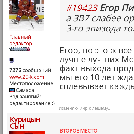
#19423
Егор Пи
а ЗВ7 слабее о
3-го эпизода то
Главный
редактор
Егор, но это ж вс
лучше лучших Мсти
факт выхода прод
7275
сообщений
мы его 10 лет жд
www.25-k.com
Местоположение:
сплевывает кажды
Самара
Род занятий:
редактирование :)
Изменяю мир к лешему...
Курицын
Сын
ВТОРОЕ МЕСТО