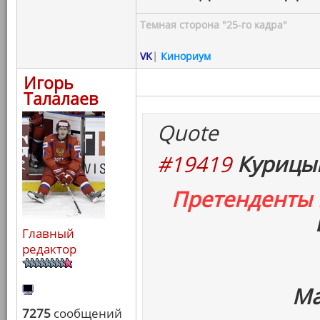
Темная сторона "25-го кадра"
VK
|
Кинориум
Игорь
Талалаев
Quote
#19419
Курицын
Претенденты
Главный
редактор
Ма
7275
сообщений