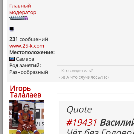
Главный
модератор
231
сообщений
www.25-k.com
Местоположение:
Самара
Род занятий:
- Кто свидетель?
Разнообразный
- Я! А что случилось?! (с)
Игорь
Талалаев
Quote
#19431
Василий
Чёт без Головол