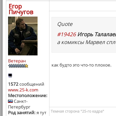
Егор
Пичугов
Quote
#19426
Игорь Талалаев
а комиксы Марвел спл
Ветеран
как будто это что-то плохое.
1572
сообщений
www.25-k.com
Местоположение:
Санкт-
Петербург
Темная сторона "25-го кадра"
Род занятий:
я тут