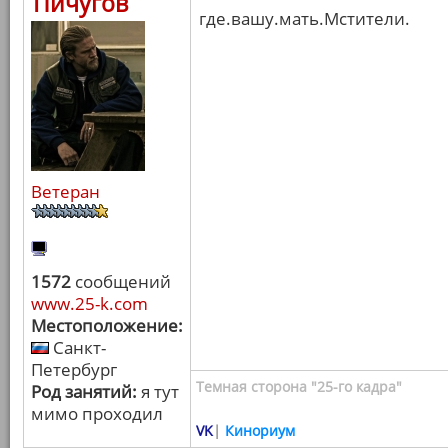
Пичугов
где.вашу.мать.Мстители.
Ветеран
1572
сообщений
www.25-k.com
Местоположение:
Санкт-
Петербург
Темная сторона "25-го кадра"
Род занятий:
я тут
мимо проходил
VK
|
Кинориум