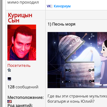
мимо проходил
VK
|
Кинориум
Курицын
Сын
1) Песнь моря
Посетитель
128
сообщений
Где вы эти странные мультики
Местоположение:
богатыря и конь Юлий?
Род занятий: