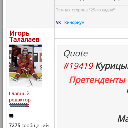
Темная сторона "25-го кадра"
VK
|
Кинориум
Игорь
Талалаев
Quote
#19419
Курицын
Претенденты
Главный
редактор
Ма
7275
сообщений