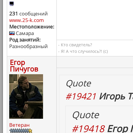
231
сообщений
www.25-k.com
Местоположение:
Самара
Род занятий:
- Кто свидетель?
Разнообразный
- Я! А что случилось?! (с)
Егор
Пичугов
Quote
#19421
Игорь Т
Quote
Ветеран
#19418
Егор 