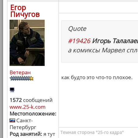
Егор
Пичугов
Quote
#19426
Игорь Талалаев
а комиксы Марвел спл
Ветеран
как будто это что-то плохое.
1572
сообщений
www.25-k.com
Местоположение:
Санкт-
Петербург
Темная сторона "25-го кадра"
Род занятий:
я тут