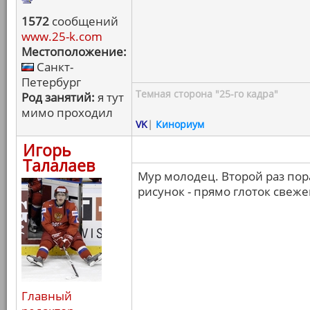
1572
сообщений
www.25-k.com
Местоположение:
Санкт-
Петербург
Темная сторона "25-го кадра"
Род занятий:
я тут
мимо проходил
VK
|
Кинориум
Игорь
Талалаев
Мур молодец. Второй раз пор
рисунок - прямо глоток свеже
Главный