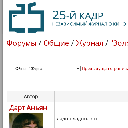
Форумы
/
Общие
/
Журнал
/
"Зол
Предыдущая страниц
Автор
Дарт Аньян
ладно-ладно. вот