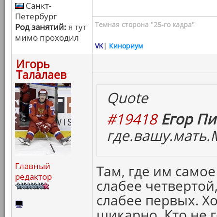
Санкт-
Петербург
Темная сторона "25-го кадра"
Род занятий:
я тут
мимо проходил
VK
|
Кинориум
Игорь
Талалаев
Quote
#19418
Егор Пи
где.вашу.мать.
Главный
Там, где им самое
редактор
слабее четвертой,
слабее первых. Х
шикарно. Кто не г