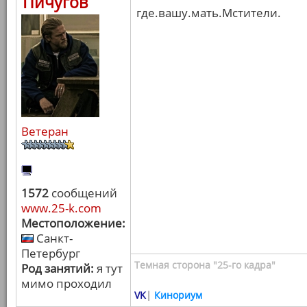
Пичугов
где.вашу.мать.Мстители.
Ветеран
1572
сообщений
www.25-k.com
Местоположение:
Санкт-
Петербург
Темная сторона "25-го кадра"
Род занятий:
я тут
мимо проходил
VK
|
Кинориум