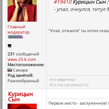
#19410
Курицын Сын :
- упал, очнулся, титул
Главный
"Упал, отжался" ты хотел сказа
модератор
231
сообщений
www.25-k.com
Местоположение:
Самара
Род занятий:
- Кто свидетель?
Разнообразный
- Я! А что случилось?! (с)
Курицын
Сын
Первое место - заслуженное! 