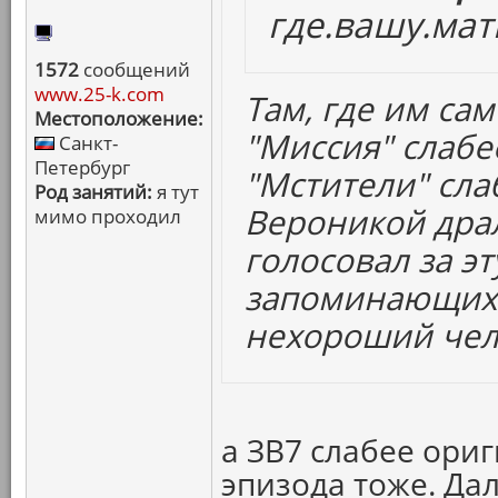
где.вашу.мат
1572
сообщений
www.25-k.com
Там, где им сам
Местоположение:
"Миссия" слабе
Санкт-
Петербург
"Мстители" сла
Род занятий:
я тут
Вероникой драл
мимо проходил
голосовал за эт
запоминающихс
нехороший чел
а ЗВ7 слабее ориг
эпизода тоже. Да