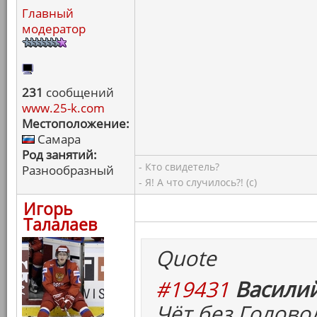
Главный
модератор
231
сообщений
www.25-k.com
Местоположение:
Самара
Род занятий:
- Кто свидетель?
Разнообразный
- Я! А что случилось?! (с)
Игорь
Талалаев
Quote
#19431
Василий
Чёт без Головол