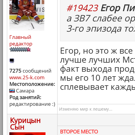
#19423
Егор Пи
а ЗВ7 слабее о
3-го эпизода то
Главный
редактор
Егор, но это ж вс
лучше лучших Мсти
факт выхода прод
7275
сообщений
мы его 10 лет жд
www.25-k.com
Местоположение:
сплевывает кажды
Самара
Род занятий:
редактирование :)
Изменяю мир к лешему...
Курицын
Сын
ВТОРОЕ МЕСТО