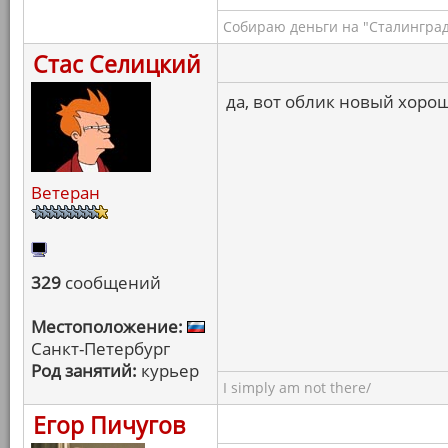
Собираю деньги на "Сталинград
Стас Селицкий
да, вот облик новый хоро
Ветеран
329
сообщений
Местоположение:
Санкт-Петербург
Род занятий:
курьер
I simply am not there/
Егор Пичугов