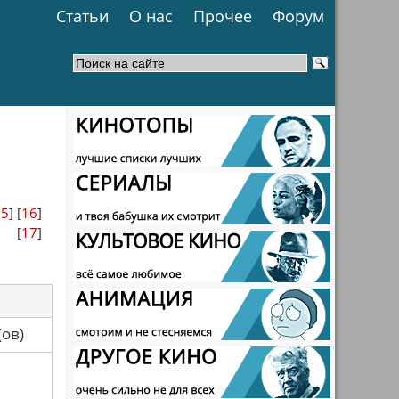
Статьи
О нас
Прочее
Форум
15
] [
16
]
[
17
]
са(ов)