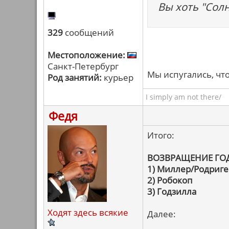
Вы хоть "Сол
329
сообщений
Местоположение:
Санкт-Петербург
Мы испугались, чт
Род занятий:
курьер
I simply am not there/
Федя
Итого:
ВОЗВРАЩЕНИЕ ГО
1) Миллер/Родриге
2) Робокоп
3) Годзилла
Ходят здесь всякие
Далее: