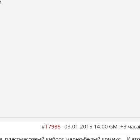
?
#
17985
03.01.2015 14:00 GMT+3 ча
, пластмассовый киборг, черно-белый комикс... И это