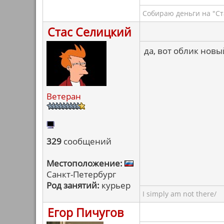
Собираю деньги на "Ст
Стас Селицкий
да, вот облик нов
Ветеран
329
сообщений
Местоположение:
Санкт-Петербург
Род занятий:
курьер
I simply am not there/
Егор Пичугов