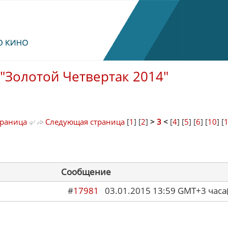
"Золотой Четвертак 2014"
траница
Следующая страница
[
1
] [
2
]
>
3
<
[
4
] [
5
] [
6
] [
10
] [
Сообщение
#
17981
03.01.2015 13:59 GMT+3 ча