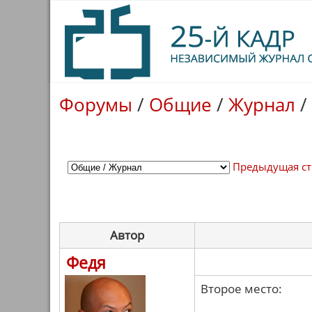
Форумы
/
Общие
/
Журнал
/
Предыдущая с
Автор
Федя
Второе место: