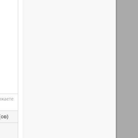
ижаете
са(ов)