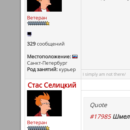
Ветеран
329
сообщений
Местоположение:
Санкт-Петербург
Род занятий:
курьер
I simply am not there/
Стас Селицкий
Quote
#17985
Шмель
Ветеран