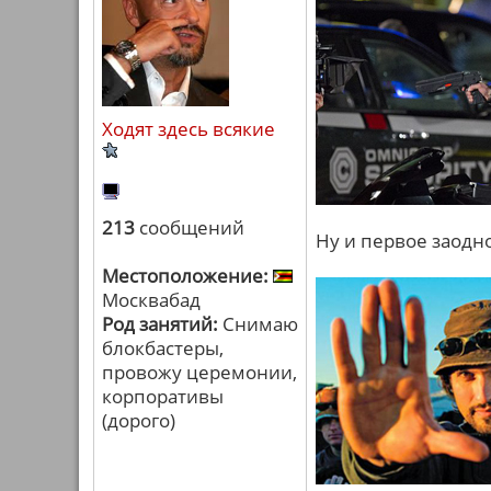
Ходят здесь всякие
213
сообщений
Ну и первое заодно
Местоположение:
Москвабад
Род занятий:
Снимаю
блокбастеры,
провожу церемонии,
корпоративы
(дорого)