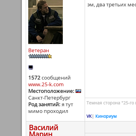
эм, два третьих ме
Ветеран
1572
сообщений
www.25-k.com
Местоположение:
Санкт-Петербург
Темная сторона "25-го 
Род занятий:
я тут
мимо проходил
VK
|
Кинориум
Василий
Марин