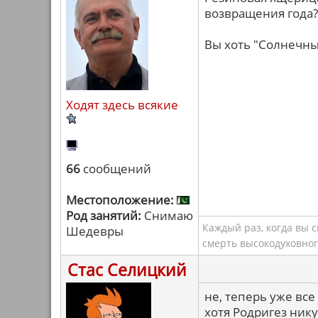
возвращения года? 
Вы хоть "Солнечны
Ходят здесь всякие
66
сообщений
Местоположение:
Род занятий:
Снимаю
Каждый раз, когда вы 
Шедевры
смерть высокодуховног
Стас Селицкий
не, теперь уже все
хотя Родригез нику