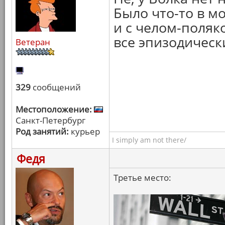
Было что-то в м
и с челом-поляко
все эпизодическ
Ветеран
329
сообщений
Местоположение:
Санкт-Петербург
Род занятий:
курьер
I simply am not there/
Федя
Третье место: