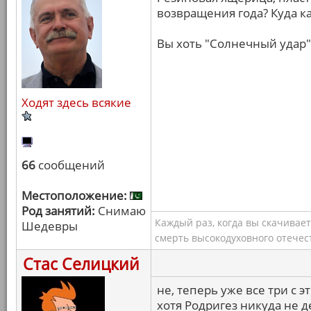
возвращения года? Куда к
Вы хоть "Солнечный удар"
Ходят здесь всякие
66
сообщений
Местоположение:
Род занятий:
Снимаю
Каждый раз, когда вы скачивае
Шедевры
смерть высокодуховного отечес
Стас Селицкий
не, теперь уже все три с 
хотя Родригез никуда не д