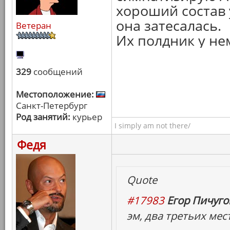
хороший состав у
она затесалась.
Ветеран
Их полдник у не
329
сообщений
Местоположение:
Санкт-Петербург
Род занятий:
курьер
I simply am not there/
Федя
Quote
#17983
Егор Пичугов
эм, два третьих мес