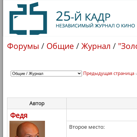
Форумы
/
Общие
/
Журнал
/
"Зол
Предыдущая страница
Автор
Федя
Второе место: