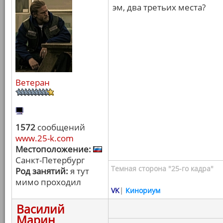
эм, два третьих места?
Ветеран
1572
сообщений
www.25-k.com
Местоположение:
Санкт-Петербург
Темная сторона "25-го кадра"
Род занятий:
я тут
мимо проходил
VK
|
Кинориум
Василий
Марин