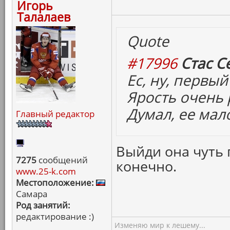
Игорь
Талалаев
Quote
#17996
Стас С
Ес, ну, первый
Ярость очень 
Думал, ее мал
Главный редактор
Выйди она чуть 
7275
сообщений
конечно.
www.25-k.com
Местоположение:
Самара
Род занятий:
редактирование :)
Изменяю мир к лешему...