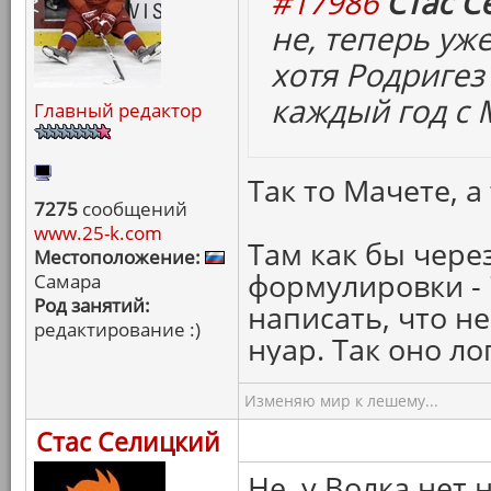
#17986
Стас С
не, теперь уже
хотя Родригез 
каждый год с 
Главный редактор
Так то Мачете, а 
7275
сообщений
www.25-k.com
Там как бы чере
Местоположение:
формулировки -
Самара
Род занятий:
написать, что н
редактирование :)
нуар. Так оно ло
Изменяю мир к лешему...
Стас Селицкий
Не, у Волка нет