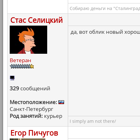
Собираю деньги на "Сталинград
Стас Селицкий
да, вот облик новый хоро
Ветеран
329
сообщений
Местоположение:
Санкт-Петербург
Род занятий:
курьер
I simply am not there/
Егор Пичугов