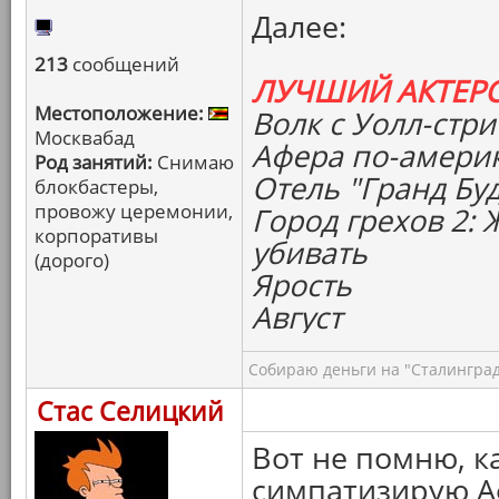
Далее:
213
сообщений
ЛУЧШИЙ АКТЕР
Местоположение:
Волк с Уолл-стри
Москвабад
Афера по-амери
Род занятий:
Снимаю
Отель "Гранд Бу
блокбастеры,
провожу церемонии,
Город грехов 2:
корпоративы
убивать
(дорого)
Ярость
Август
Собираю деньги на "Сталинград
Стас Селицкий
Вот не помню, к
симпатизирую А