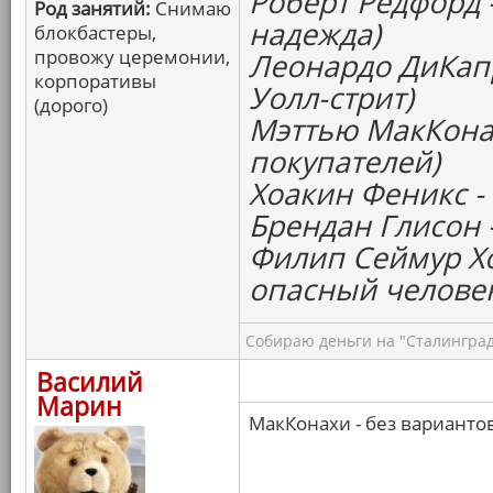
Роберт Редфорд 
Род занятий:
Снимаю
надежда)
блокбастеры,
провожу церемонии,
Леонардо ДиКапр
корпоративы
Уолл-стрит)
(дорого)
Мэттью МакКонах
покупателей)
Хоакин Феникс -
Брендан Глисон 
Филип Сеймур Х
опасный челове
Собираю деньги на "Сталинград
Василий
Марин
МакКонахи - без варианто