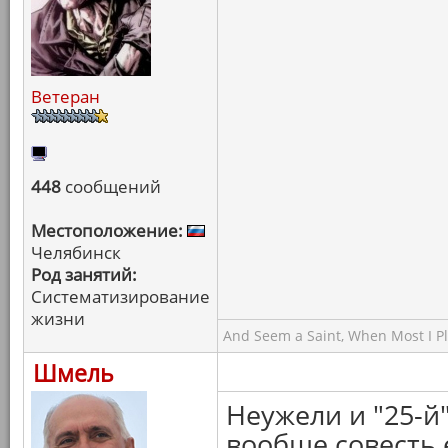
Ветеран
448
сообщений
Местоположение:
Челябинск
Род занятий:
Систематизирование
жизни
And Seem a Saint, When Most I Pla
Шмель
Неужели и "25-й
вообще совесть 