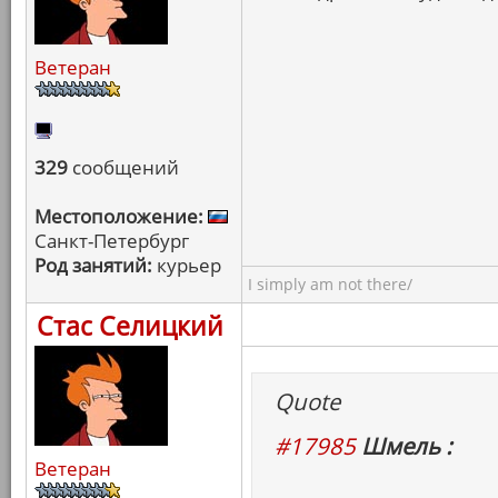
Ветеран
329
сообщений
Местоположение:
Санкт-Петербург
Род занятий:
курьер
I simply am not there/
Стас Селицкий
Quote
#17985
Шмель :
Ветеран