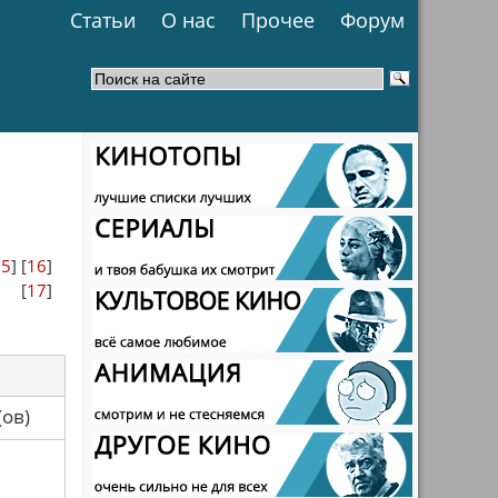
Статьи
О нас
Прочее
Форум
15
] [
16
]
[
17
]
са(ов)