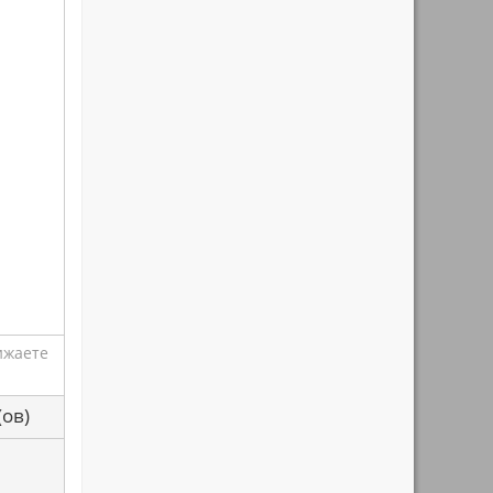
ижаете
са(ов)