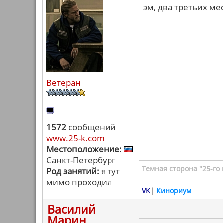
эм, два третьих ме
Ветеран
1572
сообщений
www.25-k.com
Местоположение:
Санкт-Петербург
Темная сторона "25-го 
Род занятий:
я тут
мимо проходил
VK
|
Кинориум
Василий
Марин