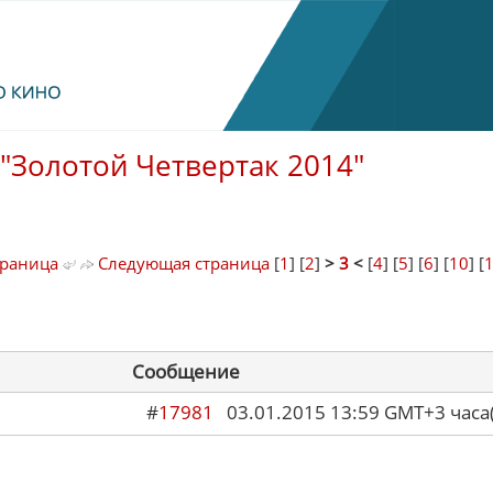
"Золотой Четвертак 2014"
траница
Следующая страница
[
1
] [
2
]
>
3
<
[
4
] [
5
] [
6
] [
10
] [
Сообщение
#
17981
03.01.2015 13:59 GMT+3 ча