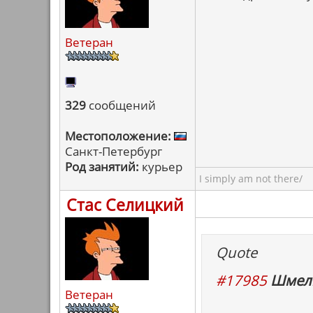
Ветеран
329
сообщений
Местоположение:
Санкт-Петербург
Род занятий:
курьер
I simply am not there/
Стас Селицкий
Quote
#17985
Шмель
Ветеран