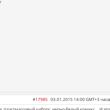
?
#
17985
03.01.2015 14:00 GMT+3 ча
, пластмассовый киборг, черно-белый комикс... И это