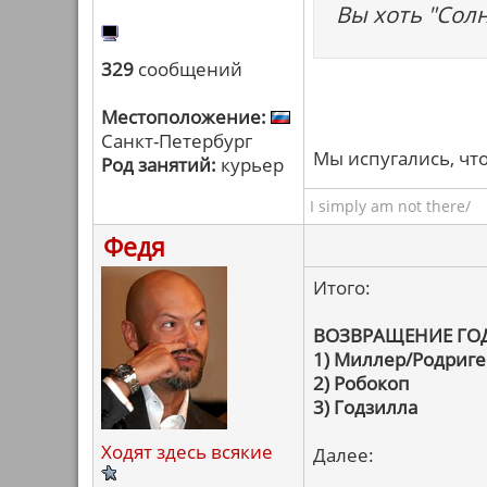
Вы хоть "Сол
329
сообщений
Местоположение:
Санкт-Петербург
Мы испугались, чт
Род занятий:
курьер
I simply am not there/
Федя
Итого:
ВОЗВРАЩЕНИЕ ГО
1) Миллер/Родриге
2) Робокоп
3) Годзилла
Ходят здесь всякие
Далее: