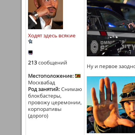
Ходят здесь всякие
213
сообщений
Ну и первое заодно
Местоположение:
Москвабад
Род занятий:
Снимаю
блокбастеры,
провожу церемонии,
корпоративы
(дорого)