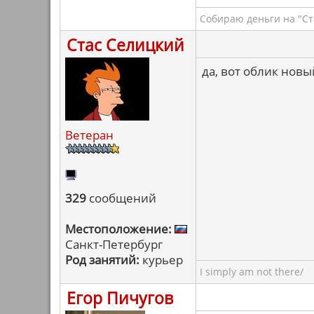
Собираю деньги на "Ст
Стас Селицкий
да, вот облик нов
Ветеран
329
сообщений
Местоположение:
Санкт-Петербург
Род занятий:
курьер
I simply am not there/
Егор Пичугов