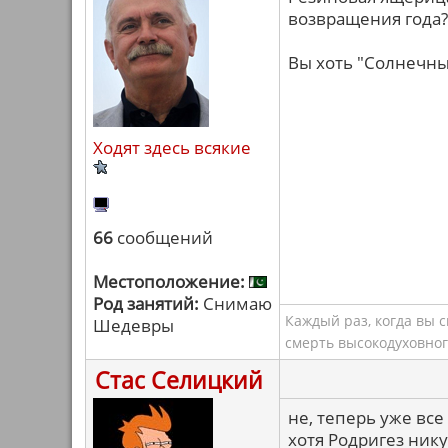
возвращения года? 
Вы хоть "Солнечны
Ходят здесь всякие
66
сообщений
Местоположение:
Род занятий:
Снимаю
Каждый раз, когда вы 
Шедевры
смерть высокодуховног
Стас Селицкий
не, теперь уже все
хотя Родригез нику