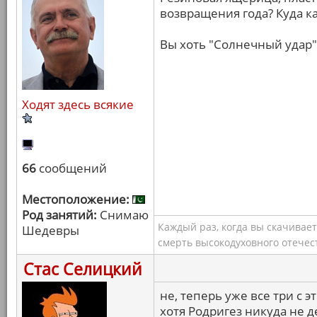
возвращения года? Куда к
Вы хоть "Солнечный удар"
Ходят здесь всякие
66
сообщений
Местоположение:
Род занятий:
Снимаю
Каждый раз, когда вы скачивае
Шедевры
смерть высокодуховного отечес
Стас Селицкий
не, теперь уже все три с 
хотя Родригез никуда не д