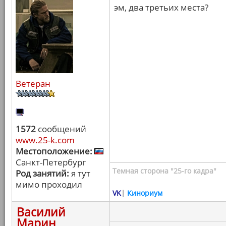
эм, два третьих места?
Ветеран
1572
сообщений
www.25-k.com
Местоположение:
Санкт-Петербург
Темная сторона "25-го кадра"
Род занятий:
я тут
мимо проходил
VK
|
Кинориум
Василий
Марин