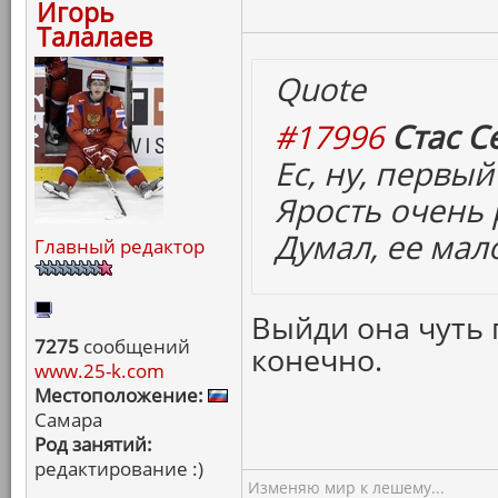
Игорь
Талалаев
Quote
#17996
Стас С
Ес, ну, первый
Ярость очень 
Думал, ее мал
Главный редактор
Выйди она чуть 
7275
сообщений
конечно.
www.25-k.com
Местоположение:
Самара
Род занятий:
редактирование :)
Изменяю мир к лешему...