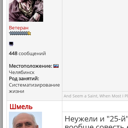
Ветеран
448
сообщений
Местоположение:
Челябинск
Род занятий:
Систематизирование
жизни
And Seem a Saint, When Most I Pla
Шмель
Неужели и "25-й
вообще совесть 