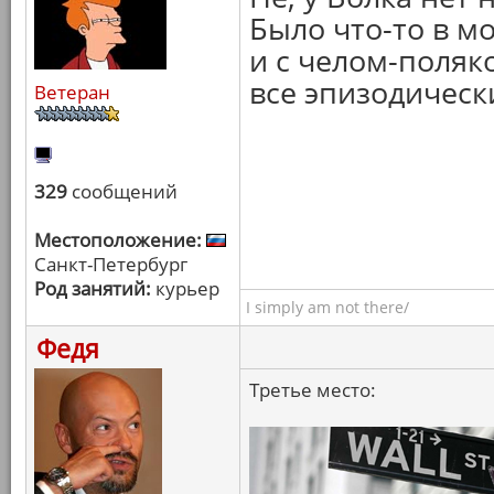
Было что-то в м
и с челом-поляко
все эпизодическ
Ветеран
329
сообщений
Местоположение:
Санкт-Петербург
Род занятий:
курьер
I simply am not there/
Федя
Третье место: