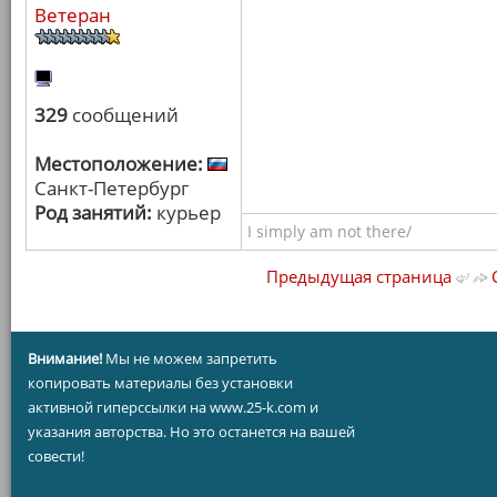
Ветеран
329
сообщений
Местоположение:
Санкт-Петербург
Род занятий:
курьер
I simply am not there/
Предыдущая страница
С
Внимание!
Мы не можем запретить
копировать материалы без установки
активной гиперссылки на www.25-k.com и
указания авторства. Но это останется на вашей
совести!