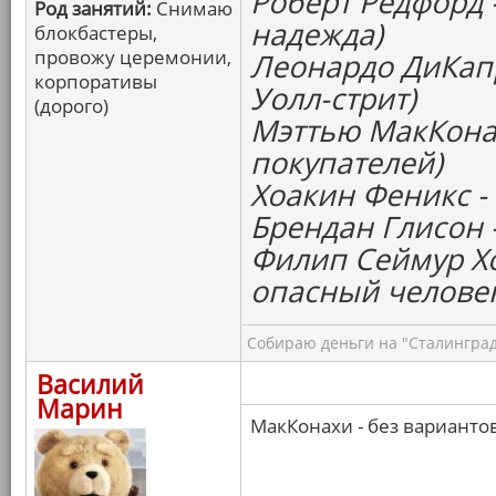
Роберт Редфорд 
Род занятий:
Снимаю
надежда)
блокбастеры,
провожу церемонии,
Леонардо ДиКапр
корпоративы
Уолл-стрит)
(дорого)
Мэттью МакКонах
покупателей)
Хоакин Феникс -
Брендан Глисон 
Филип Сеймур Х
опасный челове
Собираю деньги на "Сталинград
Василий
Марин
МакКонахи - без варианто