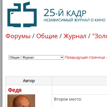
Форумы
/
Общие
/
Журнал
/
"Зол
Предыдущая страница
Автор
Федя
Второе место: