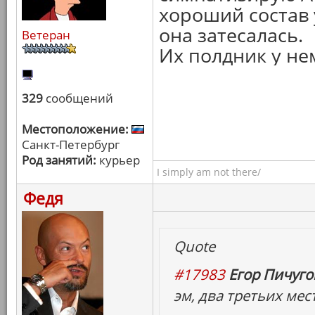
хороший состав у
она затесалась.
Ветеран
Их полдник у не
329
сообщений
Местоположение:
Санкт-Петербург
Род занятий:
курьер
I simply am not there/
Федя
Quote
#17983
Егор Пичугов
эм, два третьих мес