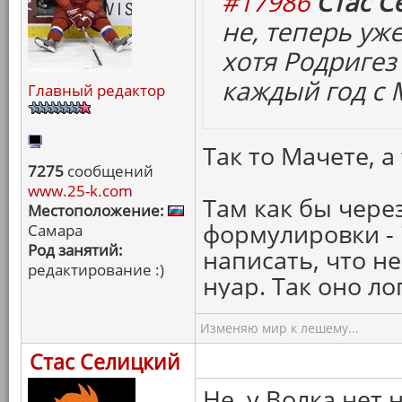
#17986
Стас С
не, теперь уже
хотя Родригез 
каждый год с 
Главный редактор
Так то Мачете, а 
7275
сообщений
www.25-k.com
Там как бы чере
Местоположение:
формулировки -
Самара
Род занятий:
написать, что н
редактирование :)
нуар. Так оно ло
Изменяю мир к лешему...
Стас Селицкий
Не, у Волка нет