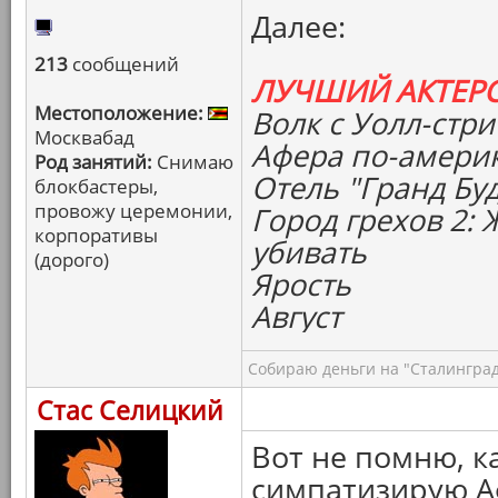
Далее:
213
сообщений
ЛУЧШИЙ АКТЕР
Местоположение:
Волк с Уолл-стри
Москвабад
Афера по-амери
Род занятий:
Снимаю
Отель "Гранд Бу
блокбастеры,
провожу церемонии,
Город грехов 2:
корпоративы
убивать
(дорого)
Ярость
Август
Собираю деньги на "Сталинград
Стас Селицкий
Вот не помню, к
симпатизирую А