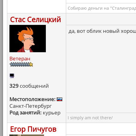
Собираю деньги на "Сталинград
Стас Селицкий
да, вот облик новый хоро
Ветеран
329
сообщений
Местоположение:
Санкт-Петербург
Род занятий:
курьер
I simply am not there/
Егор Пичугов