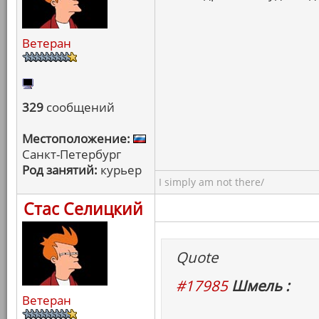
Ветеран
329
сообщений
Местоположение:
Санкт-Петербург
Род занятий:
курьер
I simply am not there/
Стас Селицкий
Quote
#17985
Шмель :
Ветеран