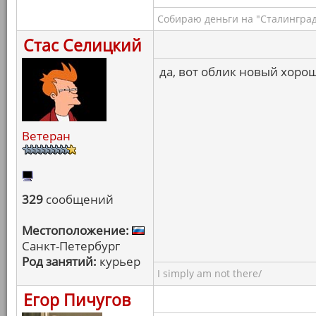
Собираю деньги на "Сталинград
Стас Селицкий
да, вот облик новый хоро
Ветеран
329
сообщений
Местоположение:
Санкт-Петербург
Род занятий:
курьер
I simply am not there/
Егор Пичугов