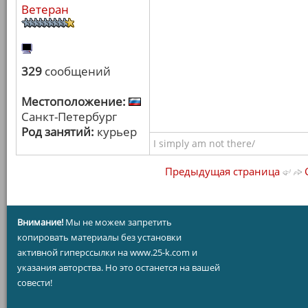
Ветеран
329
сообщений
Местоположение:
Санкт-Петербург
Род занятий:
курьер
I simply am not there/
Предыдущая страница
С
Внимание!
Мы не можем запретить
копировать материалы без установки
активной гиперссылки на www.25-k.com и
указания авторства. Но это останется на вашей
совести!