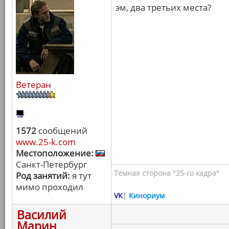
эм, два третьих места?
Ветеран
1572
сообщений
www.25-k.com
Местоположение:
Санкт-Петербург
Темная сторона "25-го кадра"
Род занятий:
я тут
мимо проходил
VK
|
Кинориум
Василий
Марин