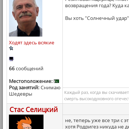
возвращения года? Куда к
Вы хоть "Солнечный удар"
Ходят здесь всякие
66
сообщений
Местоположение:
Род занятий:
Снимаю
Каждый раз, когда вы скачивае
Шедевры
смерть высокодуховного отечес
Стас Селицкий
не, теперь уже все три с 
хотя Родригез никуда не д