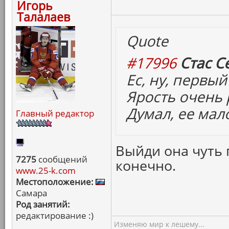
Игорь
Талалаев
Quote
#17996
Стас С
Ес, ну, первый
Ярость очень 
Думал, ее мал
Главный редактор
Выйди она чуть 
7275
сообщений
конечно.
www.25-k.com
Местоположение:
Самара
Род занятий:
редактирование :)
Изменяю мир к лешему...