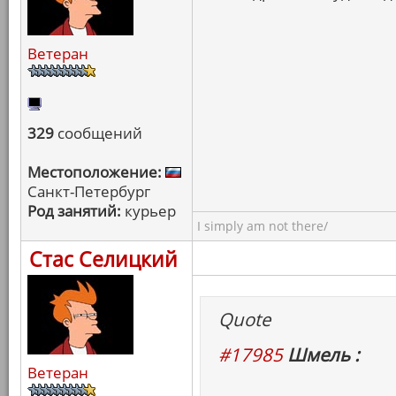
Ветеран
329
сообщений
Местоположение:
Санкт-Петербург
Род занятий:
курьер
I simply am not there/
Стас Селицкий
Quote
#17985
Шмель :
Ветеран