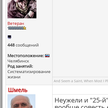
Ветеран
448
сообщений
Местоположение:
Челябинск
Род занятий:
Систематизирование
жизни
And Seem a Saint, When Most I Pla
Шмель
Неужели и "25-й
вообще совесть 