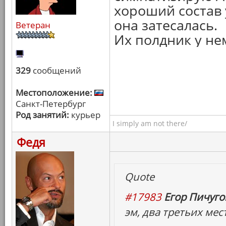
хороший состав у
она затесалась.
Ветеран
Их полдник у не
329
сообщений
Местоположение:
Санкт-Петербург
Род занятий:
курьер
I simply am not there/
Федя
Quote
#17983
Егор Пичугов
эм, два третьих мес