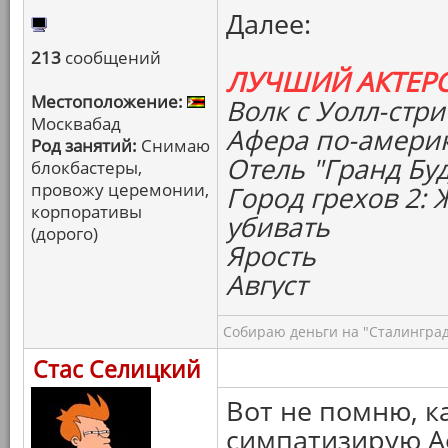
Далее:
213
сообщений
ЛУЧШИЙ АКТЕР
Местоположение:
Волк с Уолл-стри
Москвабад
Афера по-амери
Род занятий:
Снимаю
Отель "Гранд Бу
блокбастеры,
провожу церемонии,
Город грехов 2:
корпоративы
убивать
(дорого)
Ярость
Август
Собираю деньги на "Сталинград
Стас Селицкий
Вот не помню, к
симпатизирую А