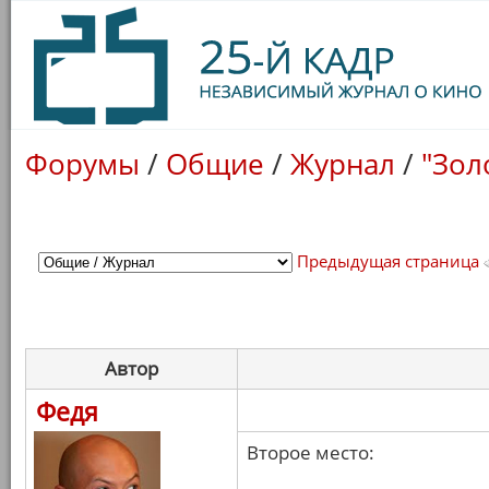
Форумы
/
Общие
/
Журнал
/
"Зол
Предыдущая страница
Автор
Федя
Второе место: