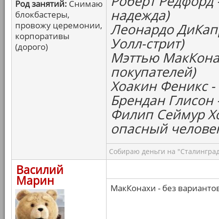
Роберт Редфорд 
Род занятий:
Снимаю
надежда)
блокбастеры,
провожу церемонии,
Леонардо ДиКапр
корпоративы
Уолл-стрит)
(дорого)
Мэттью МакКонах
покупателей)
Хоакин Феникс -
Брендан Глисон 
Филип Сеймур Х
опасный челове
Собираю деньги на "Сталинград
Василий
Марин
МакКонахи - без варианто