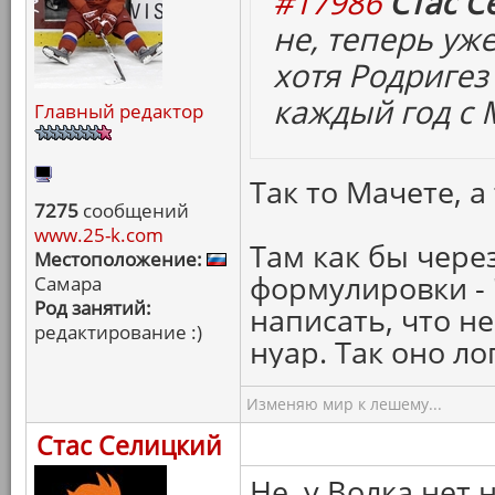
#17986
Стас С
не, теперь уже
хотя Родригез 
каждый год с 
Главный редактор
Так то Мачете, а 
7275
сообщений
www.25-k.com
Там как бы чере
Местоположение:
формулировки -
Самара
Род занятий:
написать, что н
редактирование :)
нуар. Так оно ло
Изменяю мир к лешему...
Стас Селицкий
Не, у Волка нет