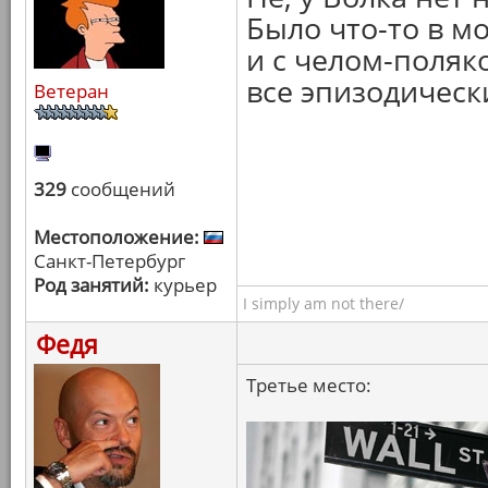
Было что-то в м
и с челом-поляко
все эпизодическ
Ветеран
329
сообщений
Местоположение:
Санкт-Петербург
Род занятий:
курьер
I simply am not there/
Федя
Третье место: