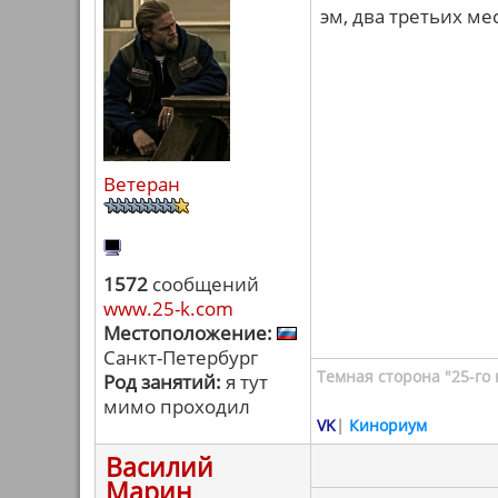
эм, два третьих ме
Ветеран
1572
сообщений
www.25-k.com
Местоположение:
Санкт-Петербург
Темная сторона "25-го 
Род занятий:
я тут
мимо проходил
VK
|
Кинориум
Василий
Марин