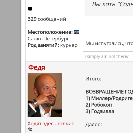
Вы хоть "Сол
329
сообщений
Местоположение:
Санкт-Петербург
Мы испугались, чт
Род занятий:
курьер
I simply am not there/
Федя
Итого:
ВОЗВРАЩЕНИЕ ГО
1) Миллер/Родриге
2) Робокоп
3) Годзилла
Ходят здесь всякие
Далее: