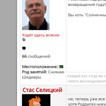
возвращения года? 
Вы хоть "Солнечны
Ходят здесь всякие
66
сообщений
Местоположение:
Род занятий:
Снимаю
Каждый раз, когда вы 
Шедевры
смерть высокодуховног
Стас Селицкий
не, теперь уже все
хотя Родригез нику