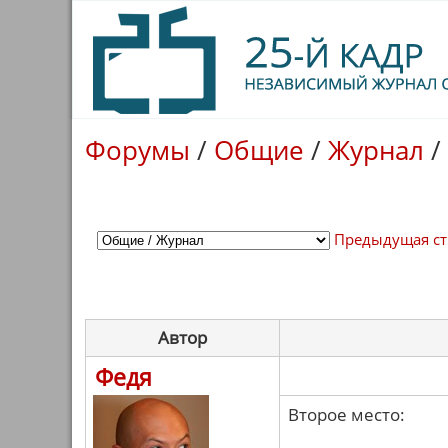
Форумы
/
Общие
/
Журнал
/
Предыдущая с
Автор
Федя
Второе место: