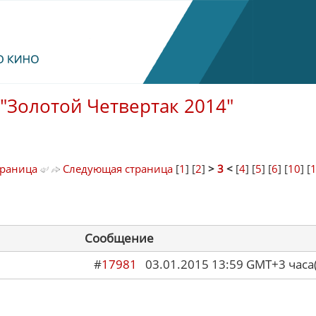
"Золотой Четвертак 2014"
траница
Следующая страница
[
1
] [
2
]
>
3
<
[
4
] [
5
] [
6
] [
10
] [
Сообщение
#
17981
03.01.2015 13:59 GMT+3 ча