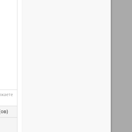
ижаете
са(ов)