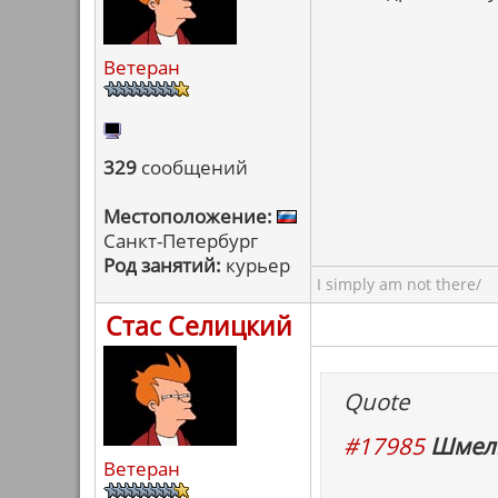
Ветеран
329
сообщений
Местоположение:
Санкт-Петербург
Род занятий:
курьер
I simply am not there/
Стас Селицкий
Quote
#17985
Шмель
Ветеран