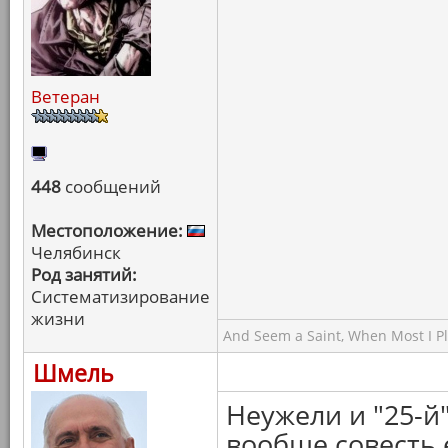
Ветеран
448
сообщений
Местоположение:
Челябинск
Род занятий:
Систематизирование
жизни
And Seem a Saint, When Most I Pla
Шмель
Неужели и "25-й
вообще совесть 