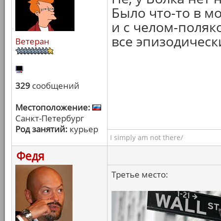
Было что-то в м
и с челом-поляко
все эпизодическ
Ветеран
329
сообщений
Местоположение:
Санкт-Петербург
Род занятий:
курьер
I simply am not there/
Федя
Третье место: