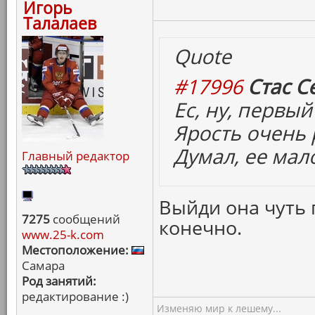
Игорь
Талалаев
Quote
#17996
Стас С
Ес, ну, первый
Ярость очень 
Думал, ее мал
Главный редактор
Выйди она чуть 
7275
сообщений
конечно.
www.25-k.com
Местоположение:
Самара
Род занятий:
редактирование :)
Изменяю мир к лешему...