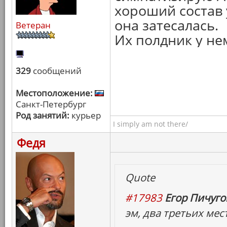
хороший состав у
она затесалась.
Ветеран
Их полдник у не
329
сообщений
Местоположение:
Санкт-Петербург
Род занятий:
курьер
I simply am not there/
Федя
Quote
#17983
Егор Пичугов
эм, два третьих мес