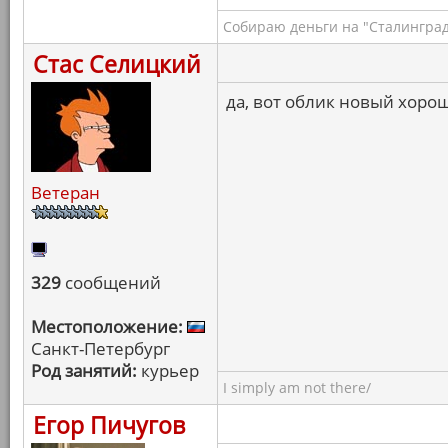
Собираю деньги на "Сталинград
Стас Селицкий
да, вот облик новый хоро
Ветеран
329
сообщений
Местоположение:
Санкт-Петербург
Род занятий:
курьер
I simply am not there/
Егор Пичугов