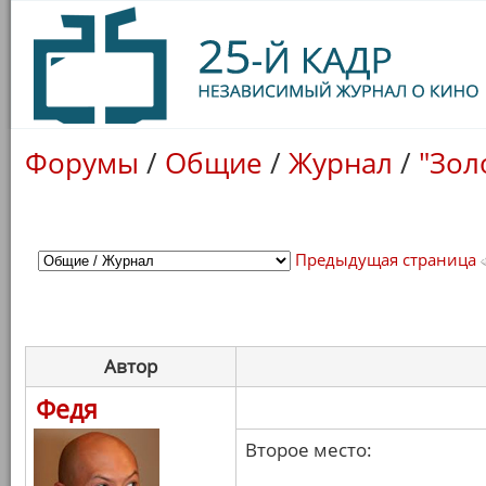
Форумы
/
Общие
/
Журнал
/
"Зол
Предыдущая страница
Автор
Федя
Второе место: