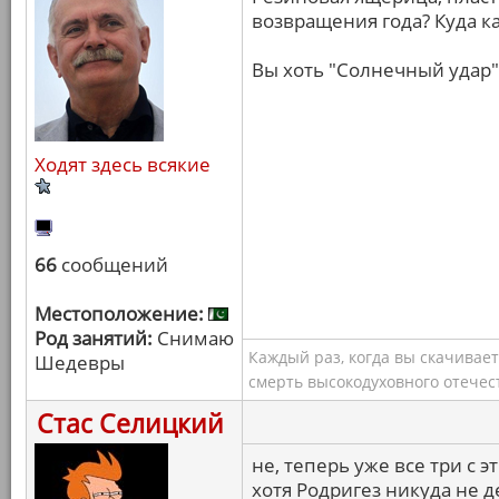
возвращения года? Куда к
Вы хоть "Солнечный удар"
Ходят здесь всякие
66
сообщений
Местоположение:
Род занятий:
Снимаю
Каждый раз, когда вы скачивае
Шедевры
смерть высокодуховного отечес
Стас Селицкий
не, теперь уже все три с 
хотя Родригез никуда не д