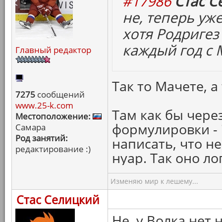
#17986
Стас С
не, теперь уже
хотя Родригез 
каждый год с 
Главный редактор
Так то Мачете, а 
7275
сообщений
www.25-k.com
Там как бы чере
Местоположение:
формулировки -
Самара
Род занятий:
написать, что н
редактирование :)
нуар. Так оно ло
Изменяю мир к лешему...
Стас Селицкий
Не, у Волка нет