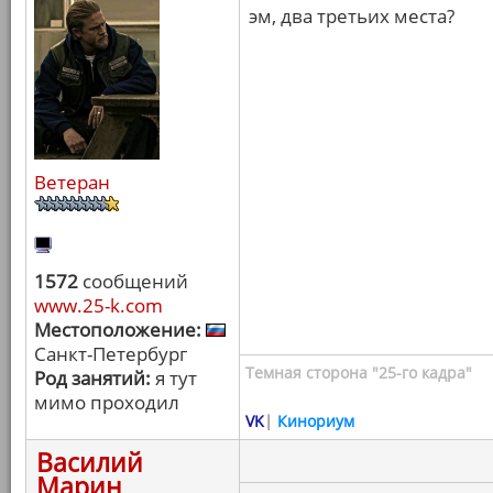
эм, два третьих места?
Ветеран
1572
сообщений
www.25-k.com
Местоположение:
Санкт-Петербург
Темная сторона "25-го кадра"
Род занятий:
я тут
мимо проходил
VK
|
Кинориум
Василий
Марин