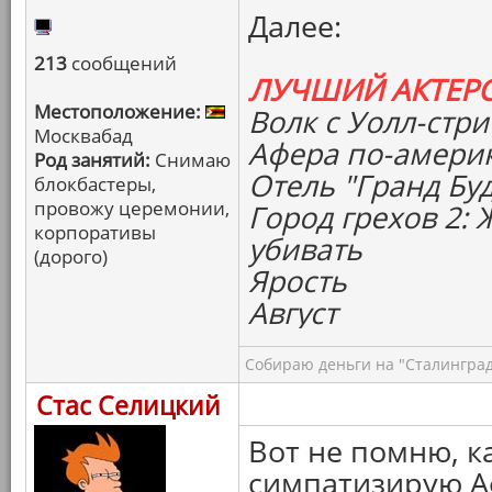
Далее:
213
сообщений
ЛУЧШИЙ АКТЕР
Местоположение:
Волк с Уолл-стри
Москвабад
Афера по-амери
Род занятий:
Снимаю
Отель "Гранд Бу
блокбастеры,
провожу церемонии,
Город грехов 2:
корпоративы
убивать
(дорого)
Ярость
Август
Собираю деньги на "Сталинград
Стас Селицкий
Вот не помню, к
симпатизирую А