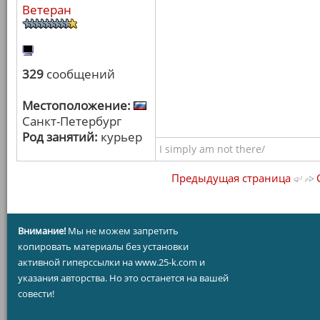
Ветеран
329
сообщений
Местоположение:
Санкт-Петербург
Род занятий:
курьер
I simply am not there/
Предыдущая страница
С
Внимание!
Мы не можем запретить
копировать материалы без установки
активной гиперссылки на www.25-k.com и
указания авторства. Но это останется на вашей
совести!