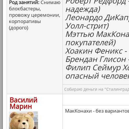
Роберт Редфорд 
Род занятий:
Снимаю
надежда)
блокбастеры,
провожу церемонии,
Леонардо ДиКапр
корпоративы
Уолл-стрит)
(дорого)
Мэттью МакКонах
покупателей)
Хоакин Феникс -
Брендан Глисон 
Филип Сеймур Х
опасный челове
Собираю деньги на "Сталинград
Василий
Марин
МакКонахи - без варианто