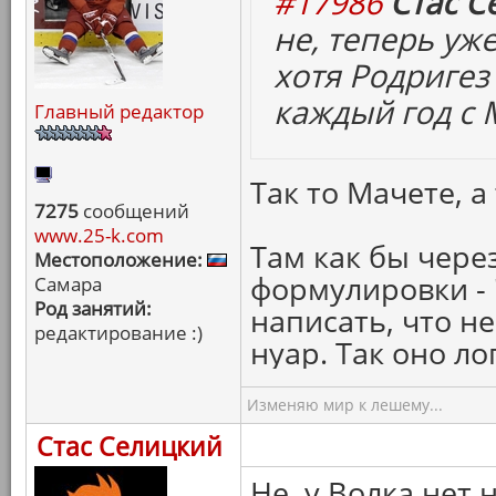
#17986
Стас С
не, теперь уже
хотя Родригез 
каждый год с 
Главный редактор
Так то Мачете, а 
7275
сообщений
www.25-k.com
Там как бы чере
Местоположение:
формулировки -
Самара
Род занятий:
написать, что н
редактирование :)
нуар. Так оно ло
Изменяю мир к лешему...
Стас Селицкий
Не, у Волка нет