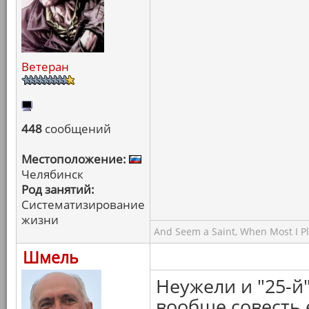
Ветеран
448
сообщений
Местоположение:
Челябинск
Род занятий:
Систематизирование
жизни
And Seem a Saint, When Most I Pla
Шмель
Неужели и "25-й
вообще совесть 