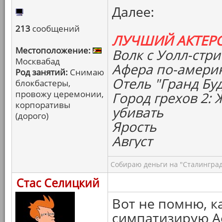
Далее:
213
сообщений
ЛУЧШИЙ АКТЕР
Местоположение:
Волк с Уолл-стри
Москвабад
Афера по-амери
Род занятий:
Снимаю
Отель "Гранд Бу
блокбастеры,
провожу церемонии,
Город грехов 2:
корпоративы
убивать
(дорого)
Ярость
Август
Собираю деньги на "Сталинград
Стас Селицкий
Вот не помню, к
симпатизирую А