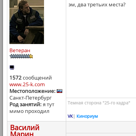
эм, два третьих места?
Ветеран
1572
сообщений
www.25-k.com
Местоположение:
Санкт-Петербург
Темная сторона "25-го кадра"
Род занятий:
я тут
мимо проходил
VK
|
Кинориум
Василий
Марин