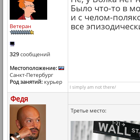
Было что-то в м
и с челом-поляко
все эпизодическ
Ветеран
329
сообщений
Местоположение:
Санкт-Петербург
Род занятий:
курьер
I simply am not there/
Федя
Третье место: