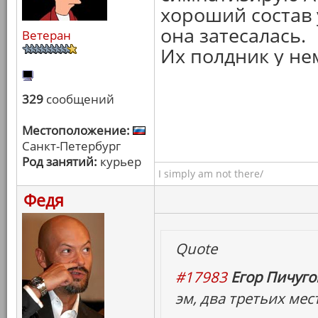
хороший состав у
она затесалась.
Ветеран
Их полдник у не
329
сообщений
Местоположение:
Санкт-Петербург
Род занятий:
курьер
I simply am not there/
Федя
Quote
#17983
Егор Пичугов
эм, два третьих мес