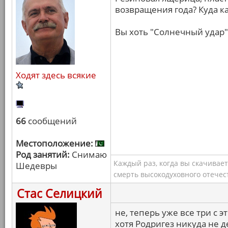
возвращения года? Куда к
Вы хоть "Солнечный удар"
Ходят здесь всякие
66
сообщений
Местоположение:
Род занятий:
Снимаю
Каждый раз, когда вы скачивае
Шедевры
смерть высокодуховного отечес
Стас Селицкий
не, теперь уже все три с 
хотя Родригез никуда не д