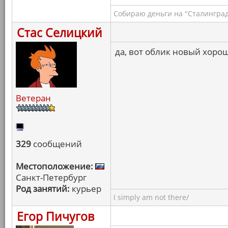
Собираю деньги на "Сталинград
Стас Селицкий
да, вот облик новый хоро
Ветеран
329
сообщений
Местоположение:
Санкт-Петербург
Род занятий:
курьер
I simply am not there/
Егор Пичугов