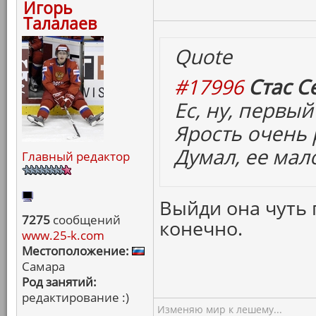
Игорь
Талалаев
Quote
#17996
Стас С
Ес, ну, первый
Ярость очень 
Думал, ее мал
Главный редактор
Выйди она чуть 
7275
сообщений
конечно.
www.25-k.com
Местоположение:
Самара
Род занятий:
редактирование :)
Изменяю мир к лешему...