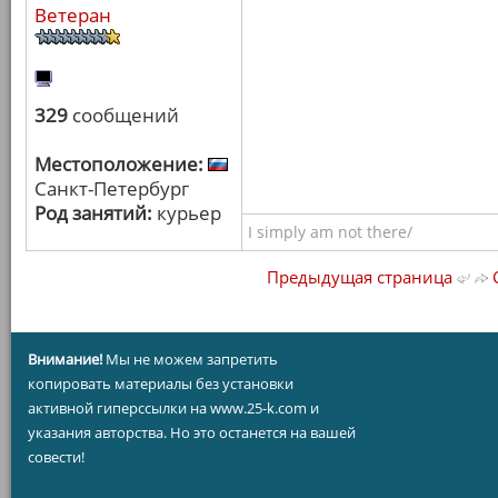
Ветеран
329
сообщений
Местоположение:
Санкт-Петербург
Род занятий:
курьер
I simply am not there/
Предыдущая страница
С
Внимание!
Мы не можем запретить
копировать материалы без установки
активной гиперссылки на www.25-k.com и
указания авторства. Но это останется на вашей
совести!