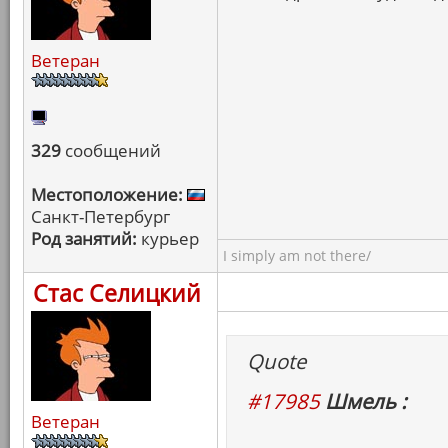
Ветеран
329
сообщений
Местоположение:
Санкт-Петербург
Род занятий:
курьер
I simply am not there/
Стас Селицкий
Quote
#17985
Шмель :
Ветеран