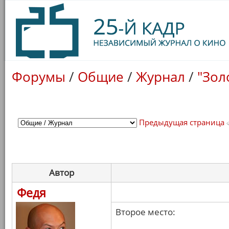
Форумы
/
Общие
/
Журнал
/
"Зол
Предыдущая страница
Автор
Федя
Второе место: