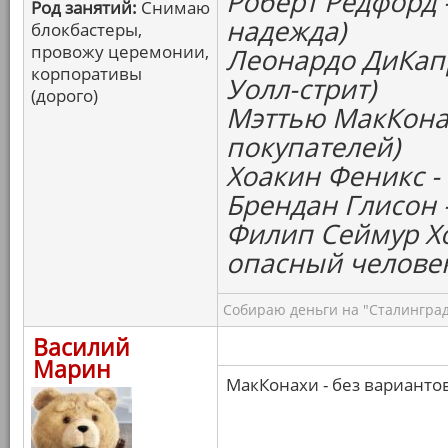
Роберт Редфорд 
Род занятий:
Снимаю
надежда)
блокбастеры,
провожу церемонии,
Леонардо ДиКапр
корпоративы
Уолл-стрит)
(дорого)
Мэттью МакКонах
покупателей)
Хоакин Феникс -
Брендан Глисон 
Филип Сеймур Х
опасный челове
Собираю деньги на "Сталинград
Василий
Марин
МакКонахи - без варианто