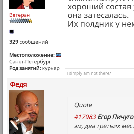
хороший состав у
она затесалась.
Ветеран
Их полдник у не
329
сообщений
Местоположение:
Санкт-Петербург
Род занятий:
курьер
I simply am not there/
Федя
Quote
#17983
Егор Пичугов
эм, два третьих мес