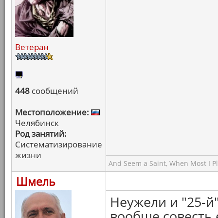
Ветеран
448
сообщений
Местоположение:
Челябинск
Род занятий:
Систематизирование
жизни
And Seem a Saint, When Most I Pla
Шмель
Неужели и "25-й
вообще совесть 