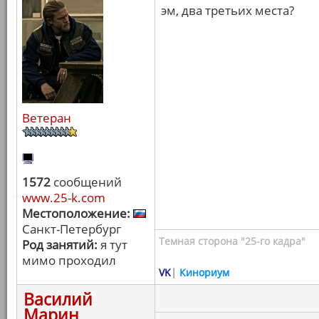
эм, два третьих места?
Ветеран
1572
сообщений
www.25-k.com
Местоположение:
Санкт-Петербург
Темная сторона "25-го кадра"
Род занятий:
я тут
мимо проходил
VK
|
Кинориум
Василий
Марин