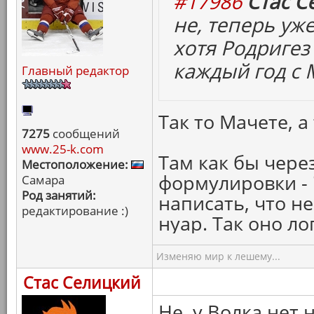
#17986
Стас С
не, теперь уже
хотя Родригез 
каждый год с 
Главный редактор
Так то Мачете, а 
7275
сообщений
www.25-k.com
Там как бы чере
Местоположение:
формулировки -
Самара
Род занятий:
написать, что н
редактирование :)
нуар. Так оно ло
Изменяю мир к лешему...
Стас Селицкий
Не, у Волка нет