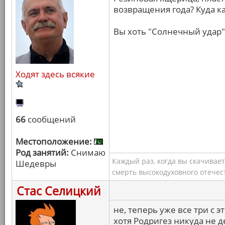
возвращения года? Куда к
Вы хоть "Солнечный удар"
Ходят здесь всякие
66
сообщений
Местоположение:
Род занятий:
Снимаю
Каждый раз, когда вы скачивае
Шедевры
смерть высокодуховного отечес
Стас Селицкий
не, теперь уже все три с 
хотя Родригез никуда не д