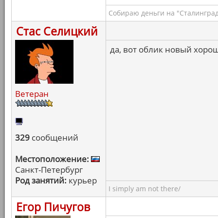
Собираю деньги на "Сталинград
Стас Селицкий
да, вот облик новый хоро
Ветеран
329
сообщений
Местоположение:
Санкт-Петербург
Род занятий:
курьер
I simply am not there/
Егор Пичугов