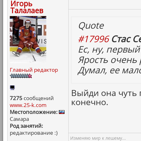
Игорь
Талалаев
Quote
#17996
Стас С
Ес, ну, первый
Ярость очень 
Думал, ее мал
Главный редактор
Выйди она чуть 
7275
сообщений
конечно.
www.25-k.com
Местоположение:
Самара
Род занятий:
редактирование :)
Изменяю мир к лешему...