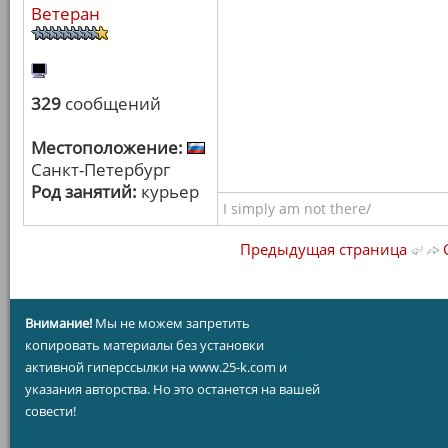
Ветеран
329
сообщений
Местоположение:
Санкт-Петербург
Род занятий:
курьер
I simply am not there/
Предыдущая страница
С
Внимание!
Мы не можем запретить
копировать материалы без установки
активной гиперссылки на www.25-k.com и
указания авторства. Но это останется на вашей
совести!