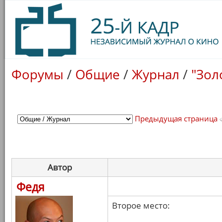
Форумы
/
Общие
/
Журнал
/
"Зол
Предыдущая страница
Автор
Федя
Второе место: