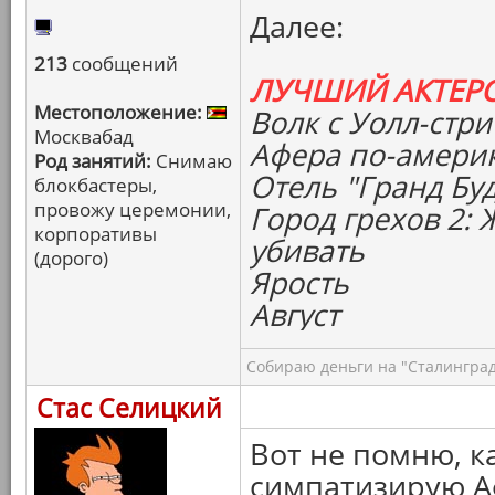
Далее:
213
сообщений
ЛУЧШИЙ АКТЕР
Местоположение:
Волк с Уолл-стри
Москвабад
Афера по-амери
Род занятий:
Снимаю
Отель "Гранд Бу
блокбастеры,
провожу церемонии,
Город грехов 2:
корпоративы
убивать
(дорого)
Ярость
Август
Собираю деньги на "Сталинград
Стас Селицкий
Вот не помню, к
симпатизирую А