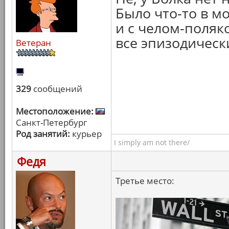
Было что-то в м
и с челом-поляко
все эпизодическ
Ветеран
329
сообщений
Местоположение:
Санкт-Петербург
Род занятий:
курьер
I simply am not there/
Федя
Третье место: