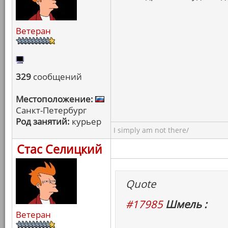
Ветеран
329
сообщений
Местоположение:
Санкт-Петербург
Род занятий:
курьер
I simply am not there/
Стас Селицкий
Quote
#17985
Шмель :
Ветеран