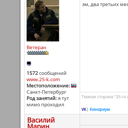
эм, два третьих ме
Ветеран
1572
сообщений
www.25-k.com
Местоположение:
Санкт-Петербург
Темная сторона "25-го 
Род занятий:
я тут
мимо проходил
VK
|
Кинориум
Василий
Марин