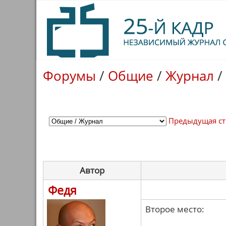
Форумы
/
Общие
/
Журнал
/
Предыдущая с
Автор
Федя
Второе место: