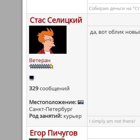
Собираю деньги на "Ст
Стас Селицкий
да, вот облик нов
Ветеран
329
сообщений
Местоположение:
Санкт-Петербург
Род занятий:
курьер
I simply am not there/
Егор Пичугов