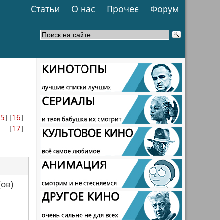
Статьи
О нас
Прочее
Форум
15
] [
16
]
[
17
]
са(ов)