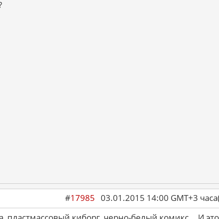
?
#
17985
03.01.2015 14:00 GMT+3 ча
, пластмассовый киборг, черно-белый комикс... И это