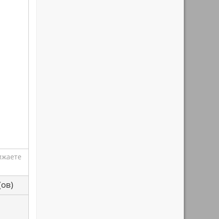
ижаете
са(ов)