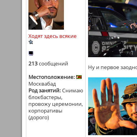
Ходят здесь всякие
213
сообщений
Ну и первое заодно
Местоположение:
Москвабад
Род занятий:
Снимаю
блокбастеры,
провожу церемонии,
корпоративы
(дорого)