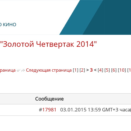
"Золотой Четвертак 2014"
траница
Следующая страница
[
1
] [
2
]
>
3
<
[
4
] [
5
] [
6
] [
10
] [
Сообщение
#
17981
03.01.2015 13:59 GMT+3 ча