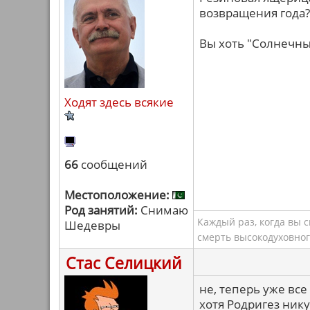
возвращения года? 
Вы хоть "Солнечны
Ходят здесь всякие
66
сообщений
Местоположение:
Род занятий:
Снимаю
Каждый раз, когда вы 
Шедевры
смерть высокодуховног
Стас Селицкий
не, теперь уже все
хотя Родригез нику