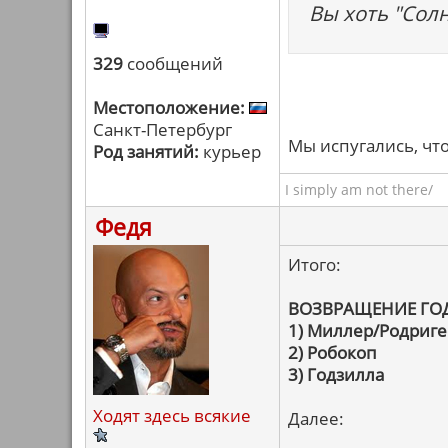
Вы хоть "Сол
329
сообщений
Местоположение:
Санкт-Петербург
Мы испугались, чт
Род занятий:
курьер
I simply am not there/
Федя
Итого:
ВОЗВРАЩЕНИЕ ГО
1) Миллер/Родриге
2) Робокоп
3) Годзилла
Ходят здесь всякие
Далее: