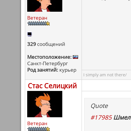
Ветеран
329
сообщений
Местоположение:
Санкт-Петербург
Род занятий:
курьер
I simply am not there/
Стас Селицкий
Quote
#17985
Шмель
Ветеран